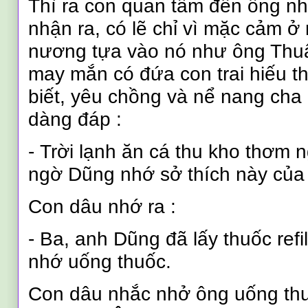
Thì ra con quan tâm đến ông n
nhận ra, có lẽ chỉ vì mặc cảm 
nương tựa vào nó như ông Thu
may mắn có đứa con trai hiếu t
biết, yêu chồng và nể nang cha
dàng đáp
:
- Trời lạnh ăn cá thu kho thơm 
ngờ Dũng nhớ sở thích này của
Con dâu nhớ ra
:
- Ba, anh Dũng đã lấy thuốc refil
nhớ uống thuốc.
Con dâu nhắc nhở ông uống thu