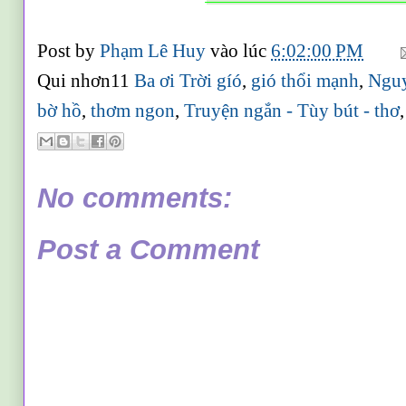
Post by
Phạm Lê Huy
vào lúc
6:02:00 PM
Qui nhơn11
Ba ơi Trời gíó
,
gió thổi mạnh
,
Nguy
bờ hồ
,
thơm ngon
,
Truyện ngắn - Tùy bút - thơ
No comments:
Post a Comment