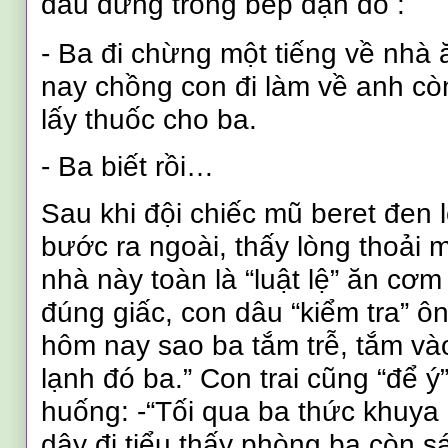
dâu đứng trong bếp dặn dò :
- Ba đi chừng một tiếng về nhà 
nay chồng con đi làm về anh cò
lấy thuốc cho ba.
- Ba biết rồi…
Sau khi đội chiếc mũ beret đen
bước ra ngoài, thấy lòng thoải m
nhà này toàn là “luật lệ” ăn cơm
đúng giấc, con dâu “kiểm tra” ô
hôm nay sao ba tắm trễ, tắm vào
lạnh đó ba.” Con trai cũng “để ý
huống: -“Tối qua ba thức khuya
dậy đi tiểu thấy phòng ba còn 