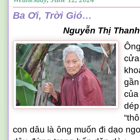
Ba Ơi, Trời Gió…
Nguyễn Thị Than
h
Ông
cửa
kho
gần 
của
dép
“th
con dâu là ông muốn đi dạo ngo