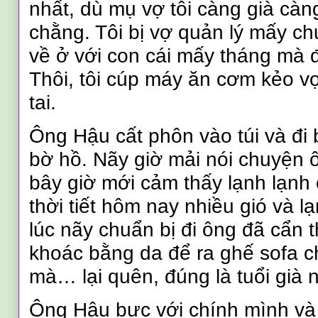
nhất, dù mụ vợ tôi càng già càn
chằng. Tôi bị vợ quản lý mấy c
về ở với con cái mấy tháng mà 
Thôi, tôi cúp máy ăn cơm kẻo v
tai.
Ông Hậu cất phôn vào túi và đi
bờ hồ. Nãy giờ mải nói chuyện 
bây giờ mới cảm thấy lạnh lạnh 
thời tiết hôm nay nhiều gió và l
lúc nãy chuẩn bị đi ông đã cẩn 
khoác bằng da để ra ghế sofa c
mà… lại quên, đúng là tuổi già 
Ông Hậu bực với chính mình và 