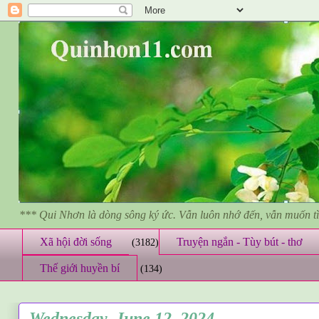
*** Qui Nhơn là dòng sông ký ức. Vẫn luôn nhớ đến, vẫn muốn 
Xã hội đời sống
Truyện ngắn - Tùy bút - thơ
(3182)
Thế giới huyền bí
(134)
Wednesday, June 12, 2024