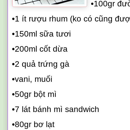
•100gr đư
•1 ít rượu rhum (ko có cũng đượ
•150ml sữa tươi
•200ml cốt dừa
•2 quả trứng gà
•vani, muối
•50gr bột mì
•7 lát bánh mì sandwich
•80gr bơ lạt