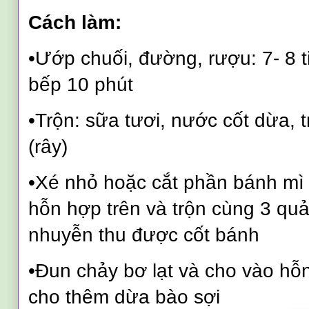
Cách làm:
•Ướp chuối, đường, rượu: 7- 8 t
bếp 10 phút
•Trộn: sữa tươi, nước cốt dừa, t
(rây)
•Xé nhỏ hoặc cắt phần bánh mì 
hỗn hợp trên và trộn cùng 3 qu
nhuyễn thu được cốt bánh
•Đun chảy bơ lạt và cho vào hỗ
cho thêm dừa bào sợi