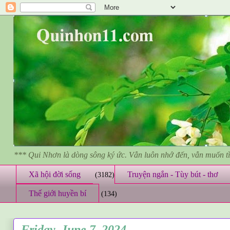
*** Qui Nhơn là dòng sông ký ức. Vẫn luôn nhớ đến, vẫn muốn 
Xã hội đời sống
Truyện ngắn - Tùy bút - thơ
(3182)
Thế giới huyền bí
(134)
Friday, June 7, 2024