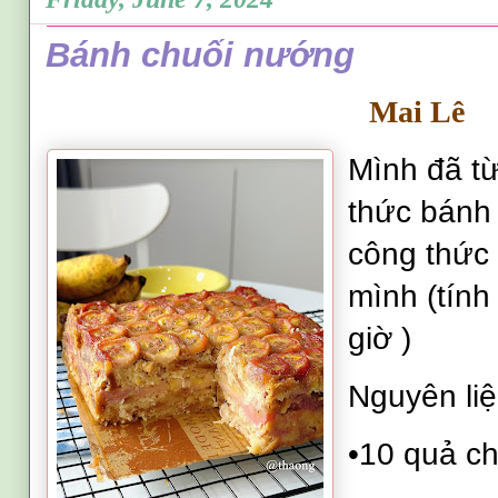
Bánh chuối nướng
Mai Lê
Mình đã t
thức bánh
công thức 
mình (tính
giờ )
Nguyên liệ
•10 quả ch