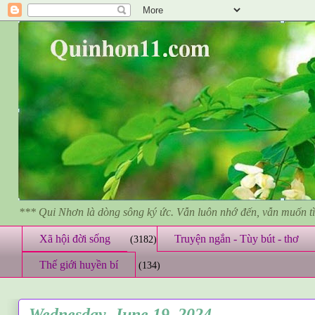
*** Qui Nhơn là dòng sông ký ức. Vẫn luôn nhớ đến, vẫn muốn 
Xã hội đời sống
Truyện ngắn - Tùy bút - thơ
(3182)
Thế giới huyền bí
(134)
Wednesday, June 19, 2024