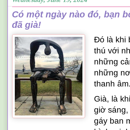
Có một ngày nào đó, bạn b
đã già!
Đó là khi
thú với n
những cản
những nơi
thanh âm
Già, là kh
giờ sáng,
gáy ban 