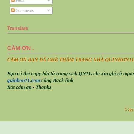
Posts
Comments
Translate
CÁM ƠN .
CÁM ƠN BẠN ĐÃ GHÉ THĂM TRANG NHÀ QUINHƠN
11
Bạn có thể copy bài từ trang web QN11, chỉ xin ghi rõ ngu
quinhon11.com
cùng Back link
Rất cám ơn - Thanks
Copy