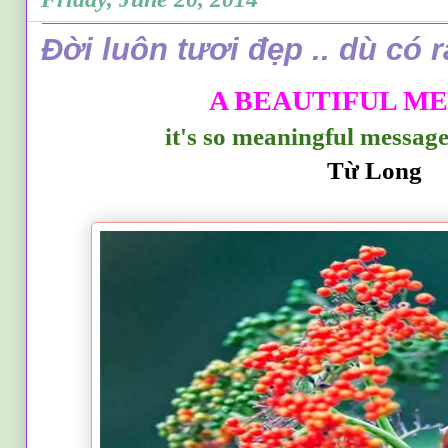
Đời luôn tươi đẹp .. dù có r
A BEAUTIFUL M
it's so meaningful messages
Từ Long