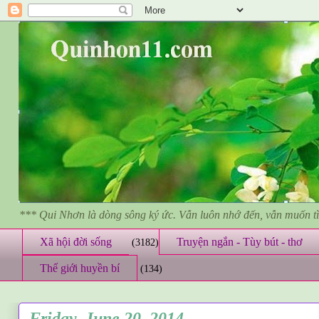
*** Qui Nhơn là dòng sông ký ức. Vẫn luôn nhớ đến, vẫn muốn 
Xã hội đời sống
Truyện ngắn - Tùy bút - thơ
(3182)
Thế giới huyền bí
(134)
Friday, June 20, 2014