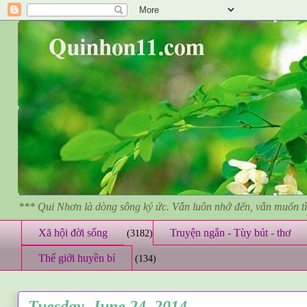
*** Qui Nhơn là dòng sông ký ức. Vẫn luôn nhớ đến, vẫn muốn 
Xã hội đời sống
Truyện ngắn - Tùy bút - thơ
(3182)
Thế giới huyền bí
(134)
Tuesday, June 24, 2014