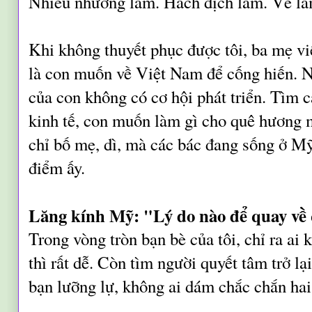
Nhiễu nhương lắm. Hách dịch lắm. Về là
Khi không thuyết phục được tôi, ba mẹ vi
là con muốn về Việt Nam để cống hiến. Nh
của con không có cơ hội phát triển. Tìm c
kinh tế, con muốn làm gì cho quê hương
chỉ bố mẹ, dì, mà các bác đang sống ở M
điểm ấy.
Lăng kính Mỹ: "Lý do nào để quay về
Trong vòng tròn bạn bè của tôi, chỉ ra a
thì rất dễ. Còn tìm người quyết tâm trở lạ
bạn lưỡng lự, không ai dám chắc chắn hai