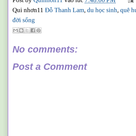
Post by
Quinhon11
vào lúc
7:48:00 PM
Qui nhơn11
Đỗ Thanh Lam
,
du học sinh
,
quê h
đời sống
No comments:
Post a Comment