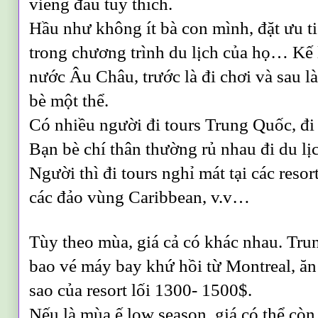
viếng đâu tùy thích.
Hầu như không ít bà con mình, đặt ưu 
trong chương trình du lịch của họ… Kế
nước Âu Châu, trước là đi chơi và sau l
bè một thể.
Có nhiều người đi tours Trung Quốc, đi
Bạn bè chí thân thường rủ nhau đi du lị
Người thì đi tours nghỉ mát tại các res
các đảo vùng Caribbean, v.v…
Tùy theo mùa, giá cả có khác nhau. Trun
bao vé máy bay khứ hồi từ Montreal, ăn 
sao của resort lối 1300- 1500$.
Nếu là mùa ế low season, giá có thể còn r