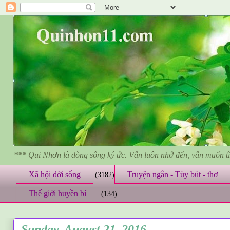
*** Qui Nhơn là dòng sông ký ức. Vẫn luôn nhớ đến, vẫn muốn 
Xã hội đời sống
Truyện ngắn - Tùy bút - thơ
(3182)
Thế giới huyền bí
(134)
Sunday, August 21, 2016