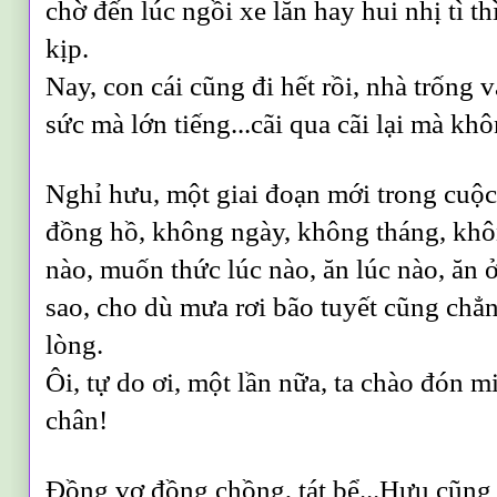
chờ đến lúc ngồi xe lăn hay hui nhị tì t
kịp.
Nay, con cái cũng đi hết rồi, nhà trống 
sức mà lớn tiếng...cãi qua cãi lại mà kh
Nghỉ hưu, một giai đoạn mới trong cuộc
đồng hồ, không ngày, không tháng, khô
nào, muốn thức lúc nào, ăn lúc nào, ăn ở
sao, cho dù mưa rơi bão tuyết cũng chẳn
lòng.
Ôi, tự do ơi, một lần nữa, ta chào đón mi
chân!
Đồng vợ đồng chồng, tát bể...Hưu cũng