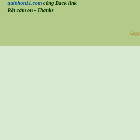
quinhon11.com
cùng Back link
Rất cám ơn - Thanks
Copy