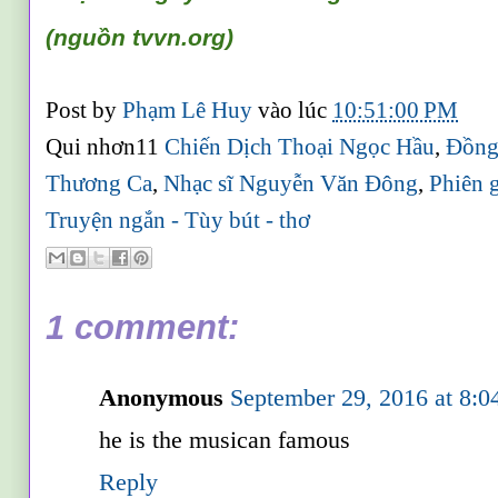
(ngu
ồn
tvvn.org)
Post by
Phạm Lê Huy
vào lúc
10:51:00 PM
Qui nhơn11
Chiến Dịch Thoại Ngọc Hầu
,
Đồng
Thương Ca
,
Nhạc sĩ Nguyễn Văn Đông
,
Phiên 
Truyện ngắn - Tùy bút - thơ
1 comment:
Anonymous
September 29, 2016 at 8:
he is the musican famous
Reply