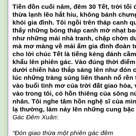
Tiền đồn cuối năm, đêm 30 Tết, trời tối
thừa lạnh lẽo hắt hiu, không bánh chư
khói gia đình. Tôi ngồi trên tháp canh q
thấy những bóng tháp canh mờ nhạt ba
như những mái nhà tranh, chập chờn d
mà mơ màng về mái ấm gia đình đoàn tụ
cho lời chúc Tết là tiếng kẻng đánh cầ
khẩu lên phiên gác. Vào đúng thời điểm
dưới chiến hào thắp sáng lên như đón 
lúc những tràng súng liên thanh nổ rền t
vào buổi tinh mơ của trời đất giao hòa
vào trong tôi, có hồn thiêng của sông nú
nhân. Tôi nghe tâm hồn nghệ sĩ của mì
lạ thường, làm nảy lên những cung bậc 
Gác Đêm Xuân
:
“Đón giao thừa một phiên gác đêm