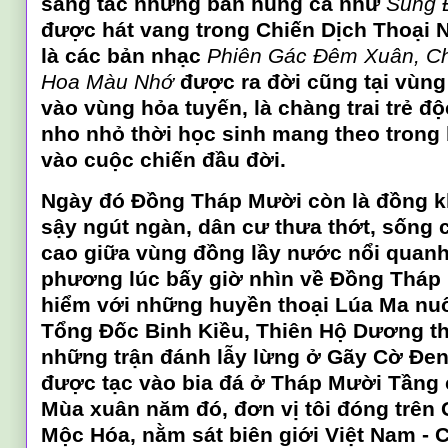
sáng tác những bản hùng ca như
Súng 
được hát vang trong Chiến Dịch Thoại N
là các bản nhạc
Phiên Gác Đêm Xuân, Ch
Hoa Màu Nhớ
được ra đời cũng tại vùng 
vào vùng hỏa tuyến, là chàng trai trẻ độ
nho nhỏ thời học sinh mang theo trong 
vào cuộc chiến đầu đời.
Ngày đó Đồng Tháp Mười còn là đồng 
sậy ngút ngàn, dân cư thưa thớt, sống 
cao giữa vùng đồng lầy nước nổi quan
phương lúc bấy giờ nhìn về Đồng Tháp 
hiểm với những huyền thoại Lúa Ma nuô
Tổng Đốc Binh Kiều, Thiên Hộ Dương t
những trận đánh lẫy lừng ở Gãy Cờ Đen
được tạc vào bia đá ở Tháp Mười Tầng c
Mùa xuân năm đó, đơn vị tôi đóng trên 
Mộc Hóa, nằm sát biên giới Việt Nam - C