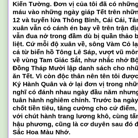
Kiến Tường. Đơn vị của tôi đã có nhữn
máu vào những ngày giáp Tết trên nhữn
12 và tuyến lửa Thông Bình, Cái Cái, T
xuân vẫn có cánh én bay về trên trận đ
vẫn đua nở trong đầm dù bị quần thảo 
liệt. Cứ mỗi độ xuân về, sông Vàm Cỏ l
cá từ biển hồ Tông Lê Sáp, vượt vũ môn
về vùng Tam Giác Sắt, như nhắc nhở B
Đồng Tháp Mười lập danh sách cho nh
ăn Tết. Vì còn độc thân nên tên tôi đượ
Ký Hành Quân và ở lại đơn vị trong nhữ
nghĩ có đánh nhau ngày đầu năm nhưng
tuân hành nghiêm chỉnh. Trước ba ngày 
chốt tiền tiêu, tăng cường cho cứ điểm,
với chút hành trang lương khô, cùng t
hậu phương, cũng là cơ duyên sau đó để 
Sắc Hoa Màu Nhớ.