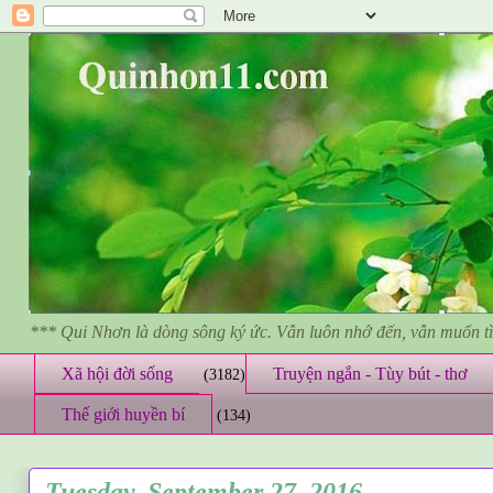
*** Qui Nhơn là dòng sông ký ức. Vẫn luôn nhớ đến, vẫn muốn 
Xã hội đời sống
Truyện ngắn - Tùy bút - thơ
(3182)
Thế giới huyền bí
(134)
Tuesday, September 27, 2016