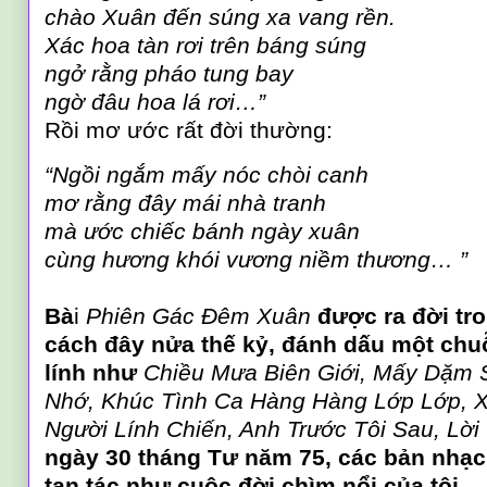
chào Xuân đến súng xa vang rền.
Xác hoa tàn rơi trên báng súng
ngở rằng pháo tung bay
ngờ đâu hoa lá rơi…”
Rồi mơ ước rất đời thường:
“Ngồi ngắm mấy nóc chòi canh
mơ rằng đây mái nhà tranh
mà ước chiếc bánh ngày xuân
cùng hương khói vương niềm thương… ”
Bà
i
Phiên Gác Đêm Xuân
được ra đời tr
cách đây nửa thế kỷ, đánh dấu một chuỗ
lính như
Chiều Mưa Biên Giới, Mấy Dặm
Nhớ, Khúc Tình Ca Hàng Hàng Lớp Lớp, X
Người Lính Chiến, Anh Trước Tôi Sau, Lời
ngày 30 tháng Tư năm 75, các bản nhạ
tan tác như cuộc đời chìm nổi của tôi.