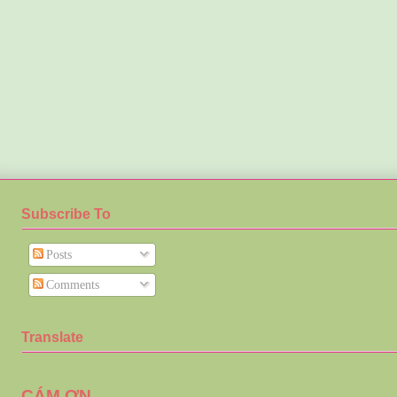
Subscribe To
Posts
Comments
Translate
CÁM ƠN .