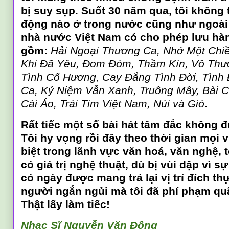
bị suy sụp. Suốt 30 năm qua, tôi không 
động nào ở trong nước cũng như ngoài
nhà nước Việt Nam có cho phép lưu hành
gồm:
Hải Ngoại Thương Ca, Nhớ Một Chi
Khi Đã Yêu, Đom Đóm, Thầm Kín, Vô Thư
Tình Cố Hương, Cay Đắng Tình Đời, Tình
Ca, Kỷ Niệm Vẫn Xanh, Truông Mây, Bài 
Cài Áo, Trái Tim Việt Nam, Núi và Gió
.
Rất tiếc một số bài hát tâm đắc không
Tôi hy vọng rồi đây theo thời gian mọi 
biệt trong lãnh vực văn hoá, văn nghệ, 
có giá trị nghệ thuật, dù bị vùi dập vì s
có ngày được mang trả lại vị trí đích thự
người ngắn ngủi mà tôi đã phí phạm quã
Thật lấy làm tiếc!
Nhạc Sĩ Nguyễn Văn Đông