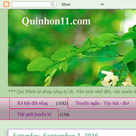
*** Qui Nhơn là dòng sông ký ức. Vẫn luôn nhớ đến, vẫn muốn 
Xã hội đời sống
Truyện ngắn - Tùy bút - thơ
(3182)
Thế giới huyền bí
(134)
Saturday, September 3, 2016