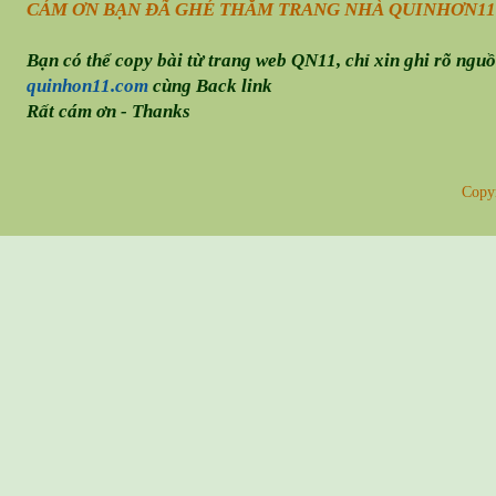
CÁM ƠN BẠN ĐÃ GHÉ THĂM TRANG NHÀ QUINHƠN
11
Bạn có thể copy bài từ trang web QN11, chỉ xin ghi rõ ngu
quinhon11.com
cùng Back link
Rất cám ơn - Thanks
Copy