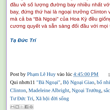
đầu về số lượng đường bay nhiều nhất vớ
bay, đứng thứ hai là ngoại trưởng Clinto
mà cả ba “Bà Ngoại” của Hoa Kỳ đều giống
cương quyết và sẵn sàng đối đầu với mọi 
Tạ Đức Trí
Post by
Phạm Lê Huy
vào lúc
4:45:00 PM
Qui nhơn11
"Bà Ngoại"
,
Bộ Ngoại Giao
,
bổ nh
Clinton
,
Madeleine Albright
,
Ngoại Trưởng
,
sắ
Tư Đức Trí
,
Xã hội đời sống