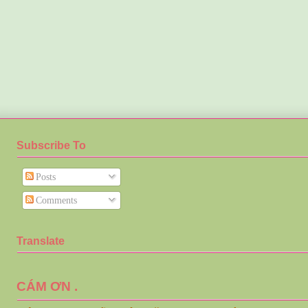
Subscribe To
Posts
Comments
Translate
CÁM ƠN .