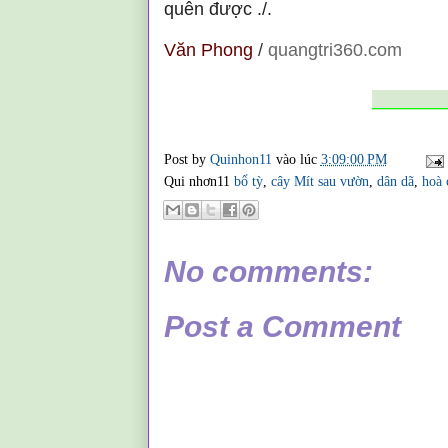
quên được ./.
Văn Phong
/
quangtri360.com
_______
Post by
Quinhon11
vào lúc
3:09:00 PM
Qui nhơn11
bổ tỳ
,
cây Mít sau vườn
,
dân dã
,
hoà 
No comments:
Post a Comment