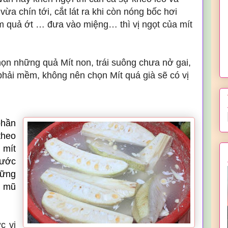
vừa chín tới, cắt lát ra khi còn nóng bốc hơi
quả ớt … đưa vào miệng… thì vị ngọt của mít
ọn những quả Mít non, trái suông chưa nở gai,
phải mềm, không nên chọn Mít quá già sẽ có vị
phần
theo
 mít
nước
hững
u mũ
c vị