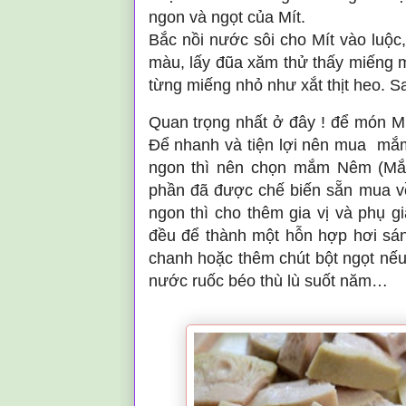
ngon và ngọt của Mít.
Bắc nồi nước sôi cho Mít vào luộc,
màu, lấy đũa xăm thử thấy miếng mí
từng miếng nhỏ như xắt thịt heo. S
Quan trọng nhất ở đây ! để món Mí
Để nhanh và tiện lợi nên mua mắ
ngon thì nên chọn mắm Nêm (Mắ
phần đã được chế biến sẵn mua v
ngon thì cho thêm gia vị và phụ 
đều để thành một hỗn hợp hơi sánh
chanh hoặc thêm chút bột ngọt nế
nước ruốc béo thù lù suốt năm…