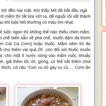
 trở đều hai mặt. Khi thấy Mít đã bắt đầu ngả
t mềm thì tắt lửa vớt ra, để nguội rồi xắt thành
au khi luộc Mít thường có màu tím nhạt.
t luộc ngon thì không thể nào thiếu chén mắm.
m chế biến sẵn về pha chế, muốn đậm đà thơm
m Cái Cá Cơm) hoặc Ruốc. Mắm nêm thì đa
ề cho thêm vài quả Ớt còn đối với Ruốc muốn
gia: cho một ít nước nóng vào mắm ruốc, khuấy
, giã thêm tỏi, ớt, gừng, có thể vắt thêm chút
u thích, có câu “Con cu nó gáy cu cù … Cơm ăn