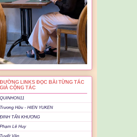
ĐƯỜNG LINKS ĐỌC BÀI TỪNG TÁC
GIẢ CỘNG TÁC
QUINHON11
Trương Hữu - HIEN YUKEN
ĐINH TẤN KHƯƠNG
Phạm Lê Huy
Tuyết Vân