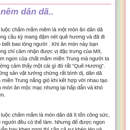
nêm dân dã..
 luộc chấm mắm mêm là một món ăn dân dã
ng cầu kỳ mang đậm nét quê hương và đã đi
 biết bao lòng người . Khi ăn món này bạn
ng chỉ cảm nhận được vị đặc trưng của Mít,
m ngon của chất mắm miền Trung mà người ta
ờng cảm thấy một cái gì đó rất “Quê Hương”.
ng sản vật tưởng chừng rất bình dị, dân dã
 miền Trung nắng gió khi kết hợp với nhau tạo
 món ăn mộc mạc nhưng lại hấp dẫn và khó
n.
 luộc chấm mắm là món dân dã ít tốn công sức,
 người đều có thể làm. Nhưng để được ngon
ẫn hay khen ngợi thì cần cả sự khéo léo và