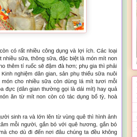
còn có rất nhiều công dụng và lợi ích. Các loại
ết nhiều sữa, thông sữa, đặc biệt là món mít non
o thêm tí ruốc sẽ đậm đà hơn; phụ gia thì phải
. Kinh nghiệm dân gian, sản phụ thiếu sữa nuôi
 món cho nhiều sữa còn dùng lá mít tươi mỗi
 đực (dân gian thường gọi là dái mít) hay quả
món ăn từ mít non còn có tác dụng bổ tỳ, hoà
ời sinh ra và lớn lên từ vùng quê thì hình ảnh
 tâm mỗi người, gắn bó với quê hương, gắn bó
 mà cho dù đi đến nơi đâu chúng ta đều không