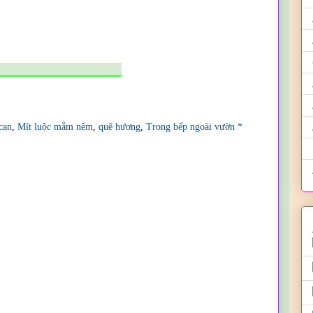
__________________
can
,
Mít luộc mắm nêm
,
quê hương
,
Trong bếp ngoài vườn *