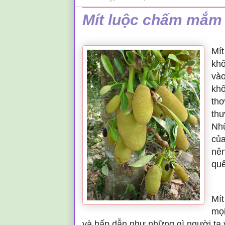
Mít luộc chấm mắm 
''
Mít
khô
vào
khô
thơ
thư
Nhữ
của
nên
quê
Mít
mọi
và hấp dẫn như những gì người ta v