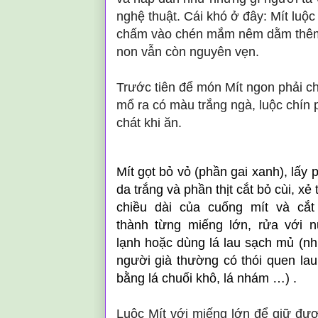
nghệ thuật. Cái khó ở đây: Mít luộc 
chấm vào chén mắm nêm dằm thêm 
non vẫn còn nguyên vẹn.
Trước tiên để món Mít ngon phải ch
mổ ra có màu trắng ngà, luộc chín 
chát khi ăn.
Mít gọt bỏ vỏ (phần gai xanh), lấy 
da trắng và phần thịt cắt bỏ cùi, xẻ 
chiều dài của cuống mít và cắt
thành từng miếng lớn, rửa với 
lạnh hoặc dùng lá lau sạch mủ (n
người già thường có thói quen la
bằng lá chuối khô, lá nhám …) .
Luộc Mít với miếng lớn để giữ đượ