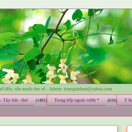
nhớ đến, vẫn muốn tìm về - Admin: tranquinhon@yahoo.com
- Tùy bút - thơ
Trong bếp ngoài vườn *
Y h
(1492)
(616)