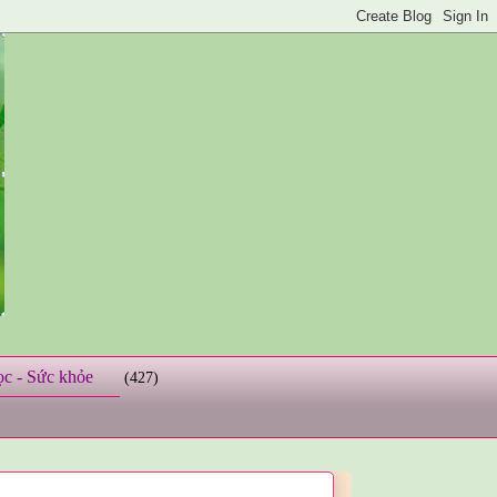
ọc - Sức khỏe
(427)