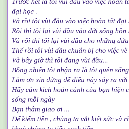
Trước hết là tôi vùi đầu vào việc hoàn t
đại học .
Và rồi tôi vùi đầu vào việc hoàn tất đại
Rồi thì tôi lại vùi đầu vào đời sống hôn
Và rồi thì tôi lại vùi đầu cho những đứa
Thế rồi tôi vùi đầu chuẩn bị cho việc về
Và bây giờ thì tôi đang vùi đầu...
Bỗng nhiên tôi nhận ra là tôi quên sống
Làm ơn xin đừng để điều này sảy ra với
Hãy cảm kích hoàn cảnh của bạn hiện c
sống mỗi ngày
Bạn thâm giao ơi ...
Để kiếm tiền , chúng ta vắt kiệt sức và r
khoẻ chúng ta tiêu sạch tiền .