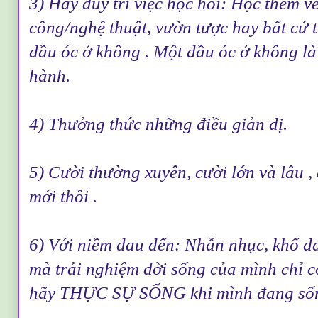
3) Hãy duy trì việc học hỏi: Học thêm về
công/nghệ thuật, vườn tược hay bất cứ t
đầu óc ở không . Một đầu óc ở không l
hành.
4) Thưởng thức những điều giản dị.
5) Cười thường xuyên, cười lớn và lâu ,
mới thôi .
6) Với niềm đau đến: Nhẫn nhục, khổ đa
mà trải nghiệm đời sống của mình chỉ c
hãy THỰC SỰ SỐNG khi mình đang số