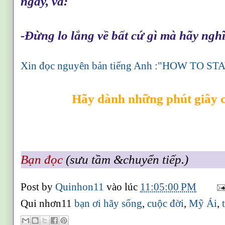
ngày, và:
-Đừng lo lắng về bất cứ gì mà hãy nghĩ 
Xin đọc nguyên bản tiếng Anh :"HOW TO 
Hãy dành những phút giây c
Bạn đọc
(sưu tầm &chuyển tiếp.)
Post by
Quinhon11
vào lúc
11:05:00 PM
Qui nhơn11
bạn ơi hãy sống
,
cuộc đời
,
Mỹ Ái
,