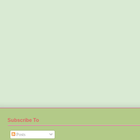
Subscribe To
Posts