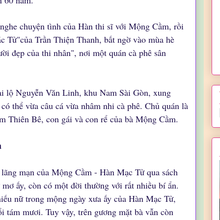
n 60 năm.
ghe chuyện tình của Hàn thi sĩ với Mộng Cầm, rồi
ặc Tử"của Trần Thiện Thanh, bất ngờ vào mùa hè
ười đẹp của thi nhân", nơi một quán cà phê sân
đại lộ Nguyễn Văn Linh, khu Nam Sài Gòn, xung
 có thể vừa câu cá vừa nhâm nhi cà phê. Chủ quán là
m Thiên Bê, con gái và con rể của bà Mộng Cầm.
m
nh lãng mạn của Mộng Cầm - Hàn Mạc Tử qua sách
mơ ấy, còn có một đời thường với rất nhiều bí ẩn.
ếu nữ trong mộng ngày xưa ấy của Hàn Mạc Tử,
uổi tám mươi. Tuy vậy, trên gương mặt bà vẫn còn