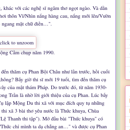
ng, khác với các nghệ sĩ ngâm thơ ngọt ngào. Và dằn
chơi thôn Vĩ/Nhìn nắng hàng cau, nắng mới lên/Vườn
he ngang mặt chữ điền…".
Mộng Cầm chụp năm 1990.
 đến thăm cụ Phan Bội Châu như lần trước, hồi cuối
hông? Bấy giờ thi sĩ mới 19 tuổi, tìm đến thăm cụ
ây của mật thám Pháp. Do trước đó, từ năm 1930-
ong Trần là nhờ lời giới thiệu của cụ Phan. Lúc bấy
 Cụ lập Mộng Du thi xã với mục đích quy tụ những
thi xã 3 bài thơ yêu nước là Thức khuya, Chùa
 "Lệ Thanh thi tập"). Mở đầu bài "Thức khuya" có
Thức chỉ mình ta dạ chẳng an…" và được cụ Phan