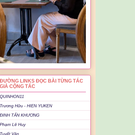
ĐƯỜNG LINKS ĐỌC BÀI TỪNG TÁC
GIẢ CỘNG TÁC
QUINHON11
Trương Hữu - HIEN YUKEN
ĐINH TẤN KHƯƠNG
Phạm Lê Huy
Tuyết Vân