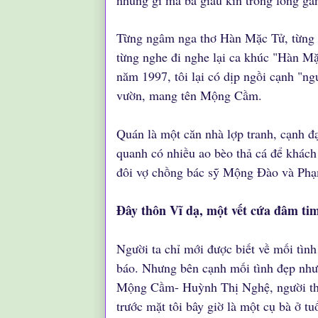
những gì mà bà giấu kín trong lòng gầ
Từng ngâm nga thơ Hàn Mặc Tử, từng n
từng nghe đi nghe lại ca khúc "Hàn M
năm 1997, tôi lại có dịp ngồi cạnh "ng
vườn, mang tên Mộng Cầm.
Quán là một căn nhà lợp tranh, cạnh 
quanh có nhiều ao bèo thả cá để khách
đôi vợ chồng bác sỹ Mộng Đào và Phạ
Đây thôn Vĩ dạ, một vết cứa đâm ti
Người ta chỉ mới được biết về mối tì
báo. Nhưng bên cạnh mối tình đẹp như 
Mộng Cầm- Huỳnh Thị Nghệ, người thi
trước mặt tôi bây giờ là một cụ bà ở t