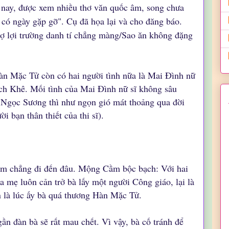
 nay, được xem nhiều thơ văn quốc âm, song chưa
có ngày gặp gỡ". Cụ đã họa lại và cho đăng báo.
ợ lợi trường danh tí chẳng màng/Sao ăn không đặng
 Mặc Tử còn có hai người tình nữa là Mai Đình nữ
Bích Khê. Mối tình của Mai Đình nữ sĩ không sâu
i Ngọc Sương thì như ngọn gió mát thoảng qua đời
 bạn thân thiết của thi sĩ).
m chẳng đi đến đâu. Mộng Cầm bộc bạch: Với hai
ha mẹ luôn cản trở bà lấy một người Công giáo, lại là
n là lúc ấy bà quá thương Hàn Mặc Tử.
ần đàn bà sẽ rất mau chết. Vì vậy, bà cố tránh để