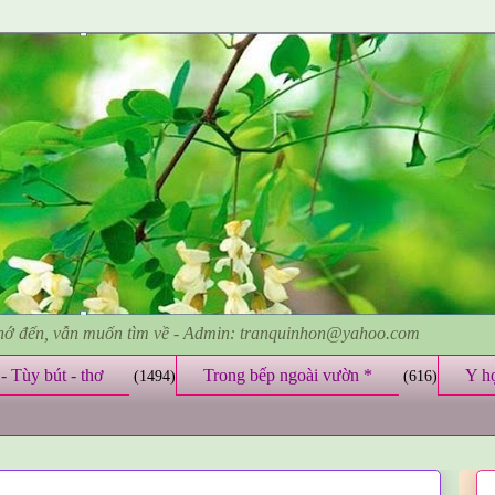
nhớ đến, vẫn muốn tìm về - Admin: tranquinhon@yahoo.com
- Tùy bút - thơ
Trong bếp ngoài vườn *
Y h
(1494)
(616)