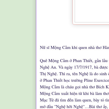
Nữ sĩ Mộng Cầm khi quen nhà thơ Hà
Quê Mộng Cầm ở Phan Thiết, gần lầu Ô
Nghệ An. Và ngày 17/7/1917, bà được 
Thị Nghệ. Thì ra, tên Nghệ là do sinh
ở Phan Thiết học trường Pline Exercice
Mộng Cầm là cháu gọi nhà thơ Bích Kh
Mộng Cầm xuất hiện từ khi bà làm thơ
Mạc Tử đã tìm đến làm quen, bày tỏ t
mở đầu "Nghệ hỡi Nghệ"…Bài thơ ấy, 