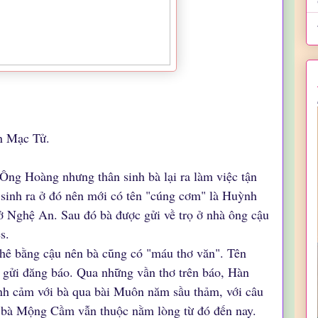
n Mạc Tử.
ng Hoàng nhưng thân sinh bà lại ra làm việc tận
sinh ra ở đó nên mới có tên "cúng cơm" là Huỳnh
 ở Nghệ An. Sau đó bà được gửi về trọ ở nhà ông cậu
s.
ê bằng cậu nên bà cũng có "máu thơ văn". Tên
 gửi đăng báo. Qua những vần thơ trên báo, Hàn
ình cảm với bà qua bài Muôn năm sầu thảm, với câu
bà Mộng Cầm vẫn thuộc nằm lòng từ đó đến nay.