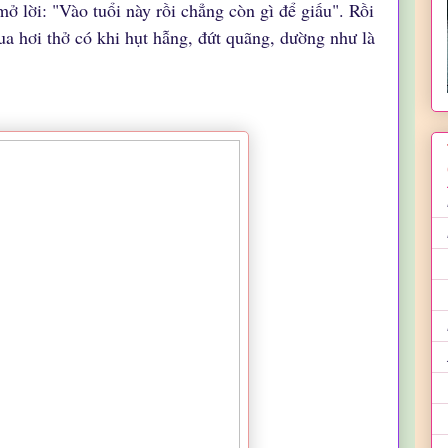
mở lời: "Vào tuổi này rồi chẳng còn gì để giấu". Rồi
ua hơi thở có khi hụt hẫng, đứt quãng, dường như là