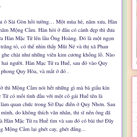
.
oại ô Sài Gòn hồi tưởng… Một mùa hè, năm xưa, Hàn
hăm Mộng Cầm. Hàn hỏi ở đâu có cảnh đẹp thì đưa
ưa Hàn Mặc Tử lên lầu Ông Hoàng. Đó là một ngọn
trăng tỏ, có thể nhìn thấy Mũi Né và thị xã Phan
n ghe chài như những viên kim cương khổng lồ. Nào
ủa hai người. Hàn Mạc Tử ra Huế, sau đó vào Quy
n phong Quy Hòa, và mất ở đó .
iờ thì Mộng Cầm nói hết những gì mà bà giấu kín
Tử có mối tình đầu với một cô gái Huế tên là
làm quan chức trong Sở Đạc điền ở Quy Nhơn. Sau
 mình, do không thích văn nhân, thi sĩ nên ông đã
à Hàn Mặc Tử ra Huế tìm và sau đó có bài thơ Đây
ng Mộng Cầm lại ghét cay, ghét đắng...