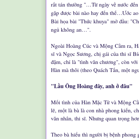
rất tán thưởng "…Từ ngày về nước đến
gặp được bài nào hay đến thế…Ước ao 
Bài họa bài "Thức khuya" mở đầu: "Ch
ngủ không an…".
Ngoài Hoàng Cúc và Mộng Cầm ra, Hàn
sĩ và Ngọc Sương, chị gái của thi sĩ 
đậm, chỉ là "tình văn chương", còn vớ
Hàn mà thôi (theo Quách Tấn, một người
"Lầu Ông Hoàng đây, anh ở đâu"
Mối tình của Hàn Mặc Tử và Mộng Cầ
lẽ, một là bà là con nhà phong kiến, c
văn nhân, thi sĩ. Nhưng quan trọng hơ
Theo bà hiểu thì người bị bệnh phong g