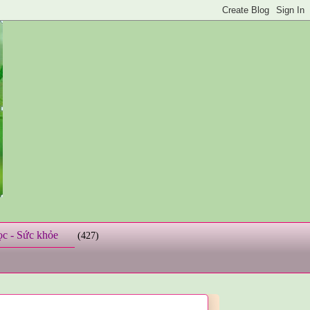
ọc - Sức khỏe
(427)