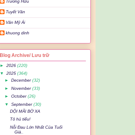
Trương Hữu
Tuyết Vân
Văn Mỹ Ái
khuong dinh
Blog Archive/ Lưu trữ
►
2026
(220)
▼
2025
(364)
►
December
(32)
►
November
(33)
►
October
(26)
▼
September
(30)
DỘI MÃI BỜ XA
Tô hủ tiếu!
Nỗi Đau Lớn Nhất Của Tuổi
Già..