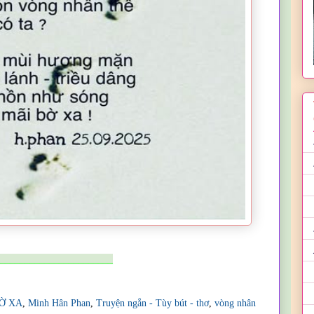
_______________________
Ờ XA
,
Minh Hân Phan
,
Truyện ngắn - Tùy bút - thơ
,
vòng nhân