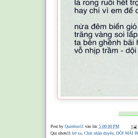
_________
Post by
Quinhon11
vào lúc
5:00:00 PM
Qui nhơn11
bờ xa
,
Chút nhân duyên
,
DỘI MÃI B