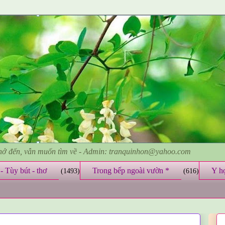
nhớ đến, vẫn muốn tìm về - Admin: tranquinhon@yahoo.com
- Tùy bút - thơ
Trong bếp ngoài vườn *
Y h
(1493)
(616)