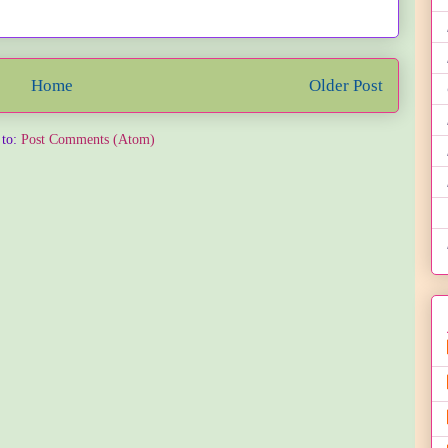
Home
Older Post
 to:
Post Comments (Atom)