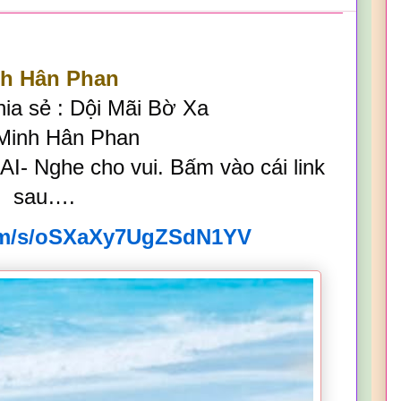
h Hân Phan
hia sẻ : Dội Mãi Bờ Xa
Minh Hân Phan
I- Nghe cho vui. Bấm vào cái link
sau….
com/s/oSXaXy7UgZSdN1YV