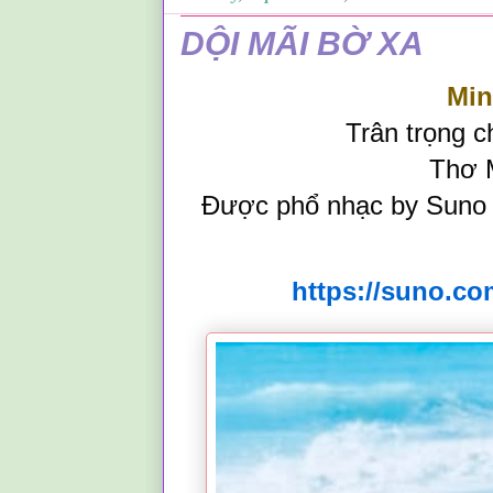
DỘI MÃI BỜ XA
Min
Trân trọng c
Thơ 
Được phổ nhạc by Suno A
https://suno.