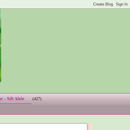
ọc - Sức khỏe
(427)