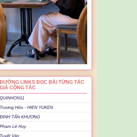
ĐƯỜNG LINKS ĐỌC BÀI TỪNG TÁC
GIẢ CỘNG TÁC
QUINHON11
Trương Hữu - HIEN YUKEN
ĐINH TẤN KHƯƠNG
Phạm Lê Huy
Tuyết Vân