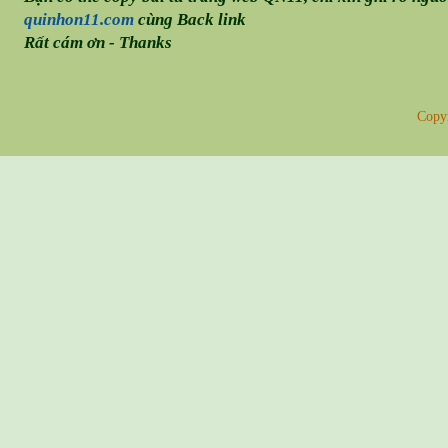
quinhon11.com
cùng Back link
Rất cám ơn - Thanks
Copy