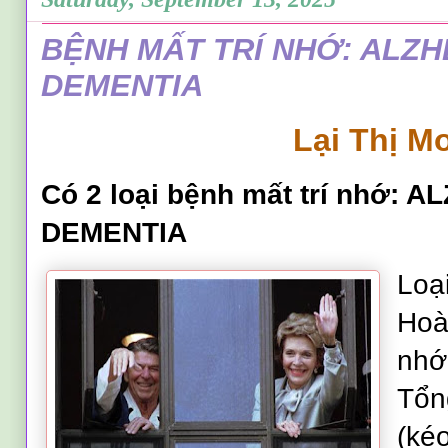
BỆNH MẤT TRÍ NHỚ: ALZH
DEMENTIA
Lại Thị M
Có 2 loại bệnh mất trí nhớ: 
DEMENTIA
Loạ
Hoà
nhớ
Tổn
(ké