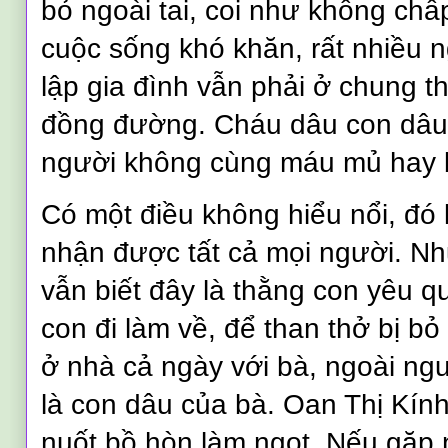
bỏ ngoài tai, coi như không chấ
cuộc sống khó khăn, rất nhiều 
lập gia đình vẫn phải ở chung t
đồng đường. Cháu dâu con dâu, 
người không cùng máu mủ hay 
Có một điều không hiểu nổi, đó 
nhận được tất cả mọi người. N
vẫn biết đây là thằng con yêu q
con đi làm về, để than thở bị bỏ
ở nhà cả ngày với bà, ngoài ng
là con dâu của bà. Oan Thị Kính
nuốt bồ hòn làm ngọt. Nếu gặp