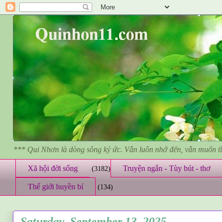
*** Qui Nhơn là dòng sông ký ức. Vẫn luôn nhớ đến, vẫn muốn 
Xã hội đời sống
Truyện ngắn - Tùy bút - thơ
(3182)
Thế giới huyền bí
(134)
Saturday, September 13, 2025