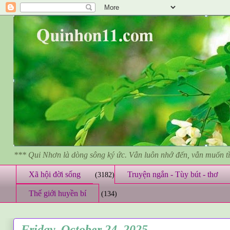
*** Qui Nhơn là dòng sông ký ức. Vẫn luôn nhớ đến, vẫn muốn 
Xã hội đời sống
Truyện ngắn - Tùy bút - thơ
(3182)
Thế giới huyền bí
(134)
Friday, October 24, 2025