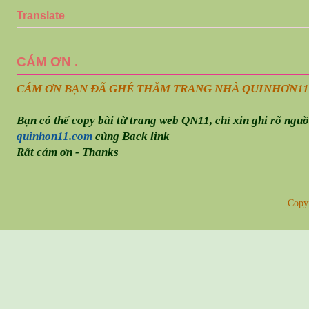
Translate
CÁM ƠN .
CÁM ƠN BẠN ĐÃ GHÉ THĂM TRANG NHÀ QUINHƠN
11
Bạn có thể copy bài từ trang web QN11, chỉ xin ghi rõ ngu
quinhon11.com
cùng Back link
Rất cám ơn - Thanks
Copy