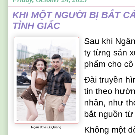
KHI MỘT NGƯỜI BỊ BẮT C
TỈNH GIẤC
Sau khi Ngân 
ty từng sản 
phẩm cho cô 
Đài truyền hì
tin theo hướn
nhân, như th
bắt nguồn từ
Không một d
N
gân 98 & LBQuang