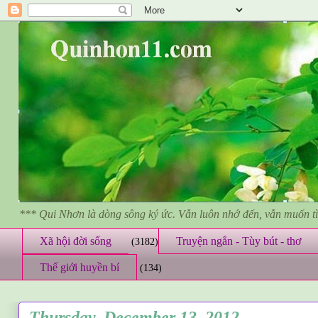
*** Qui Nhơn là dòng sông ký ức. Vẫn luôn nhớ đến, vẫn muốn 
Xã hội đời sống
Truyện ngắn - Tùy bút - thơ
(3182)
Thế giới huyền bí
(134)
Thursday, December 13, 2012