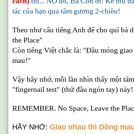
cách)
thì... NÓ đó, Bà Con ơi! Kẻ thù đ
tác của bạn qua tấm gương 2-chiều!
Theo như câu tiếng Anh để cho quí bà 
the Place"
Còn tiếng Việt chắc là: "Đầu móng giao
mau!"
Vậy hãy nhớ, mỗi lần nhìn thấy một tấm
"fingernail test" (thử đầu ngón tay) nà
REMEMBER. No Space, Leave the Plac
HÃY NHỚ:
Giao nhau thì Dông mau