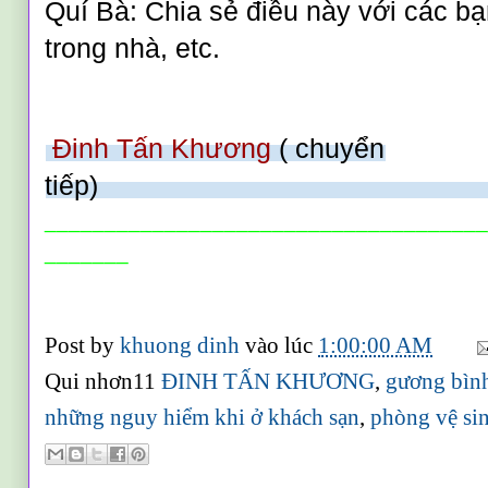
Quí Bà: Chia sẻ điều này với các bạ
trong nhà, etc.
Đinh Tấn Khương
( chuyển
tiếp)
_________________________
____________________________________
_______
Post by
khuong dinh
vào lúc
1:00:00 AM
Qui nhơn11
ĐINH TẤN KHƯƠNG
,
gương bìn
những nguy hiểm khi ở khách sạn
,
phòng vệ si