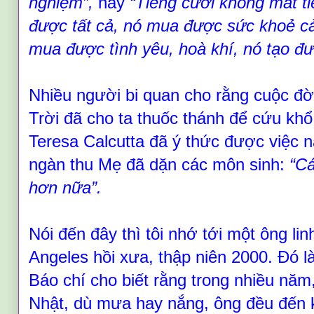
nghiệm
”
,
hay
“
Tiếng cười không mất 
được tất cả, nó mua được sức khoẻ cả 
mua được tình yêu, hoà khí, nó tạo đ
Nhiều người bi quan cho rằng cuộc đờ
Trời đã cho ta thuốc thánh để cứu khổ
Teresa Calcutta đã ý thức được việc n
ngàn thu Mẹ đã dặn các môn sinh:
“
Cá
hơn nữa
”
.
Nói đến đây thì tôi nhớ tới một ông li
Angeles hồi xưa, thập niên 2000. Đó 
Báo chí cho biết rằng trong nhiều nă
Nhật, dù mưa hay nắng, ông đều đến 