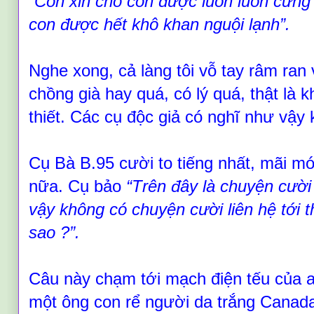
“
Con xin cho con được luôn luôn cứng 
con được hết khô khan nguội lạnh
”
.
Nghe xong, cả làng tôi vỗ tay râm ran v
chồng già hay q
uá
, có lý q
uá
, thật là 
thiết. Các cụ độc giả có nghĩ như vậy
Cụ Bà B.95 cười to tiếng nhất, mãi mới
nữa. Cụ bảo
“T
rên đây là chuyện cười 
vậy không có chuyện cười liên hệ tới t
sao
?”.
Câu này chạm tới mạch điện tếu của an
một ông con rể người da trắng Canada