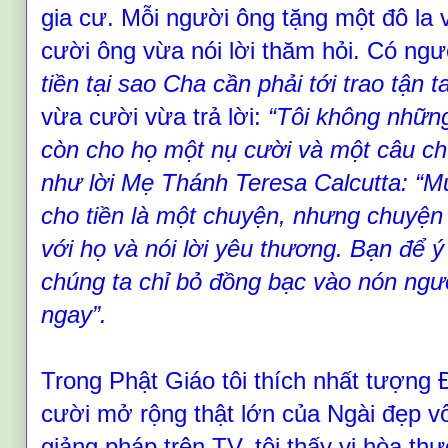
gia cư. Mỗi người ông tặng một đô la 
cười ông vừa nói lời thăm hỏi. Có ng
tiền tại sao Cha cần phải tới trao tận 
vừa cười vừa trả lời:
“
Tôi không những
còn cho họ một nụ cười và một câu chú
như lời Mẹ Thánh Teresa Calcutta:
“
Mu
cho tiền là một chuyện, nhưng chuyện
với họ và nói lời yêu thương. Bạn để ‎ý
chúng ta chỉ bỏ đồng bạc vào nón ngườ
ngay
”
.
Trong Phật Giáo tôi thích nhất tượng
cười mở rộng thật lớn của Ngài đẹp vô
giảng pháp trên TV, tôi thấy vị hòa thư