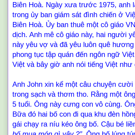
Biên Hoà. Ngày xưa trước 1975, anh 
trong ủy ban giám sát đình chiến ở Vi
Biên Hoà. Ủy ban thuê một cô giáo VN
dịch
. A
nh mê cô giáo này, hai người y
này yêu vợ và đã yêu luôn quê hương 
phong tục tập quán đến ngôn ngữ V
iệ
Việt và bây giờ anh nói tiếng Việt như 
Anh John xin kể một câu chuyện cười 
trong sạch và thơm tho. Rằng một ông 
5 tuổi. Ông này cưng con vô cùng. Ông
Bữa đó hai bố con đi qua khu đèn hồn
gái chạy ra níu kéo ông bố. Cậu bé liề
bố mua món gì vậy
?
”.
Ông bố lúng tún