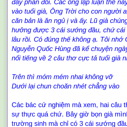
đây phản đối. Các ông lập luận thế nà
vào tuổi già, Ông Trời cho con người 
căn bản là ăn ngủ ị và ấy. Lũ già chún
hưởng được 3 cái sướng đầu, chứ cái t
lâu rồi. Có đúng thế không ạ. Tôi nhớ
Nguyễn Quốc Hùng đã kể chuyện ngà
nổi tiếng về 2 câu thơ cực tả tuổi già 
Trên thì móm mém nhai không vỡ
Dưới lại chun choăn nhét chẳng vào
Các bác cứ nghiệm mà xem, hai câu t
sự thực quá chứ. Bây giờ bọn già mìn
trường sinh mà chỉ có 3 cái sướng đầu