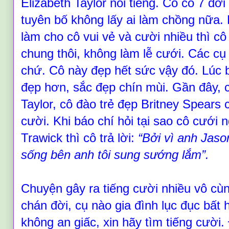
Elizabeth Taylor nổi tiếng. Cô có 7 đời
tuyên bố không lấy ai làm chồng nữa.
làm cho cô vui vẻ và cười nhiều thì c
chung thôi, không làm lễ cưới. Các cụ
chứ. Cô này đẹp hết sức vậy đó. Lúc b
đẹp hơn, sắc đẹp chín mùi. Gần đây,
Taylor, cô đào trẻ đẹp Britney Spears 
cười. Khi báo chí hỏi tại sao cô cưới
Trawick thì cô trả lời:
“
Bởi vì anh Jason
sống bên anh tôi sung sướng lắm
”
.
Chuyện gây ra tiếng cười nhiều vô cù
chán đời, cụ nào gia đình lục đục bất 
không an giấc, xin hãy tìm tiếng cười