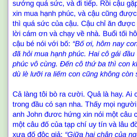
sướng quá sức, và đi tiếp. Rồi cậu gặ
xin mua hạnh phúc, và cậu cũng được
thì q
uá
sức của cậu. Cậu chỉ ăn được m
lời cám ơn và chạy về nhà. Buổi tối hô
cậu bé nói với bố:
“
Bố ơi, hôm nay con
đã hỏi mua hạnh phúc. Hai cô gái đầu
phúc vô cùng. Đến cô thứ ba thì con 
dù lè lưỡi ra liếm con cũng không còn
Cả làng tôi bò ra cười. Quả là hay. Ai 
trong đầu có sạn nha. Thấy mọi người
anh John đươc hứng xin nói một câu c
một câu đố của tạp chí uy tín và lâu 
xưa đố độc giả:
“
Giữa hai chân của ng