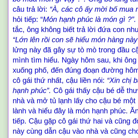
câu trả lời:
“
À, các cô ấy mời bố mua
hỏi tiếp:
“
Món hạnh phúc là món gì
?
”.
tắc, ông không biết trả lời đứa con nh
“
Lớn lên rồi con sẽ hiểu món hàng này
lửng này đã gây sự tò mò trong đầu c
mình tìm hiểu. Ngày hôm sau, khi ông 
xuống phố,
đến
đúng đoạn đường hôm
cô gái thứ nhất, cậu liền nói:
“
Xin chị 
hạnh phúc
”
.
Cô gái thấy cậu bé dễ thư
nhà và mở tủ lạnh lấy cho cậu bé một
lành và hiểu đây là món hạnh phúc. Ă
tiếp. Cậu gặp cô gái thứ hai và cũng 
này cùng dẫn cậu vào nhà và cũng ch