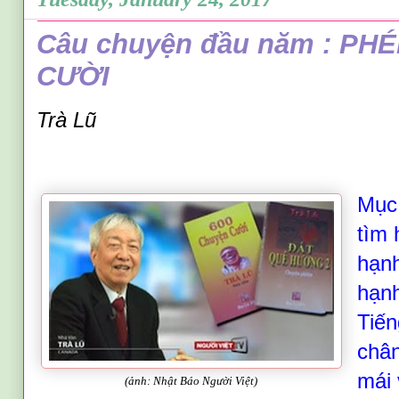
Câu chuyện đầu năm : PH
CƯỜI
Trà Lũ
Mục 
tìm
hạnh
hạnh
Tiến
chân
mái 
(ảnh: Nhật Báo Người Việt)