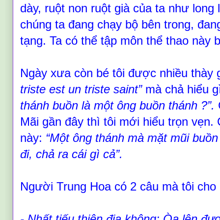
dày, ruột non ruột già của ta như long 
chúng ta đang chạy bộ bên trong, đang
tạng. Ta có thể tập môn thể thao này b
Ngày xưa còn bé tôi được nhiều thày 
triste est un triste saint
”
mà chả hiểu gì
thánh buồn là một ông buồn thánh
?
”.
Mãi gần đây thì tôi mới hi
ể
u trọn vẹn.
này:
“
Một ông thánh mà mặt mũi buồn 
đi, chả ra cái gì cả
”
.
Người Trung Hoa có 2 câu mà tôi cho l
- Nhất tiếu thiên địa không: Òa lên đượ