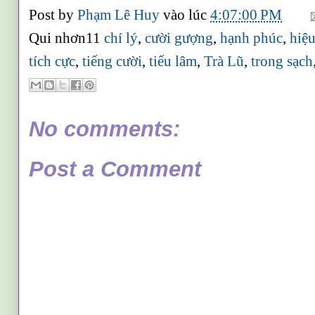
Post by
Phạm Lê Huy
vào lúc
4:07:00 PM
Qui nhơn11
chí lý
,
cười gượng
,
hạnh phúc
,
hiệ
tích cực
,
tiếng cười
,
tiếu lâm
,
Trà Lũ
,
trong sạch
No comments:
Post a Comment