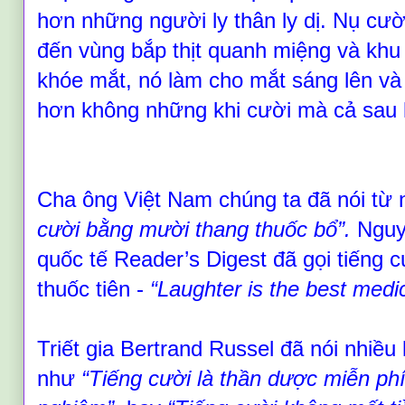
hơn những người ly thân ly dị. Nụ cười
đến vùng bắp thịt quanh miệng và kh
khóe mắt, nó làm cho mắt sáng lên và 
hơn không những khi cười mà cả sau 
Cha ông Việt Nam chúng ta đã nói từ
cười bằng mười thang thuốc bổ
”
.
Nguyệ
quốc tế Reader’s Digest đã gọi tiếng c
thuốc tiên
-
“
Laughter is the best medi
Triết gia Bertrand Russel đã nói nhiều l
như
“
Tiếng cười là thần dược miễn ph