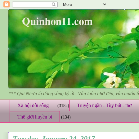
*** Qui Nhơn là dòng sông ký ức. Vẫn luôn nhớ đến, vẫn muốn 
Xã hội đời sống
Truyện ngắn - Tùy bút - thơ
(3182)
Thế giới huyền bí
(134)
Tuesday, January 24, 2017