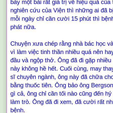
bày một bài rất giá trị về hiệu quả của
nghiên cứu của Viện thì những ai đã bị
mỗi ngày chỉ cần cười 15 phút thì bện
phát nữa.
Chuyện xưa chép rằng nhà bác học và 
vì làm việc tinh thần nhiều q
uá
nên hay
đầu và ngộp thở. Ông đã đi gặp nhiều
này không hề hết. Cuối cùng, may tha
sĩ chuyên ngành, ông này đã chữa ch
bằng thuốc tiên. Ông bảo ông Bergso
gì cả, ông chỉ cần tối nào cũng đến h
làm trò. Ông đã đi xem, đã cười rất n
bệnh.