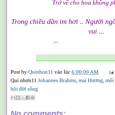
Trở về cho hoa không pha
Trong chiều
dần im hơi ..
Người ngồ
vui ...
...
_______________________
Post by
Quinhon11
vào lúc
6:00:00 AM
Qui nhơn11
Johannes Brahms
,
mai Hương
,
mối 
hội đời sống
No comments: