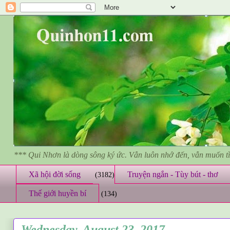
*** Qui Nhơn là dòng sông ký ức. Vẫn luôn nhớ đến, vẫn muốn 
Xã hội đời sống
Truyện ngắn - Tùy bút - thơ
(3182)
Thế giới huyền bí
(134)
Wednesday, August 23, 2017