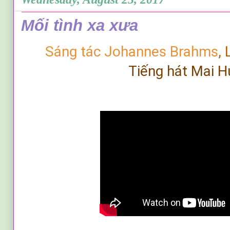
Mối tình xa xưa
Sáng tác
Johannes Brahms
,
T
iếng hát Mai 