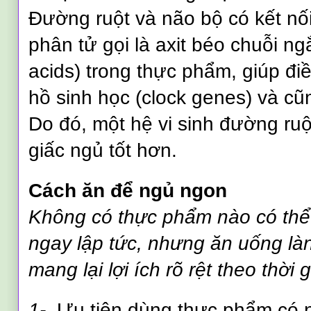
Đường ruột và não bộ có kết nố
phân tử gọi là axit béo chuỗi ngắ
acids) trong thực phẩm, giúp đ
hồ sinh học (clock genes) và cũ
Do đó, một hệ vi sinh đường ru
giấc ngủ tốt hơn.
Cách
ăn
để ng
ủ ngon
Không có thực phẩm nào có thể 
ngay lập tức, nhưng
ăn uống l
mang lại lợi ích rõ rệt theo thời 
1-
Ưu tiên dùng thực phẩm có 