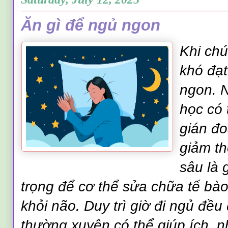
Ăn gì để ngủ ngon
Khi chú
khó đạ
ngon. N
học có 
gián đ
giảm th
sâu là 
trọng để cơ thể sửa chữa tế bào
khỏi não. Duy trì giờ đi ngủ đều
thường xuyên có thể giúp ích, 