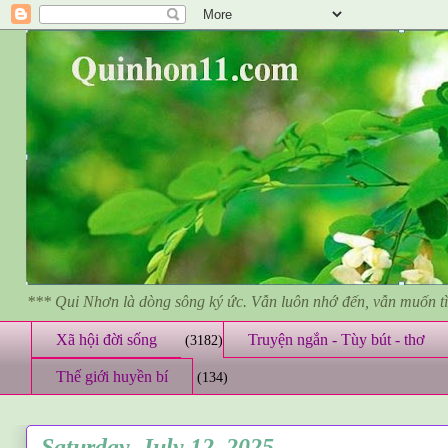
*** Qui Nhơn là dòng sông ký ức. Vẫn luôn nhớ đến, vẫn muốn 
Xã hội đời sống
Truyện ngắn - Tùy bút - thơ
(3182)
Thế giới huyền bí
(134)
Saturday, July 12, 2025