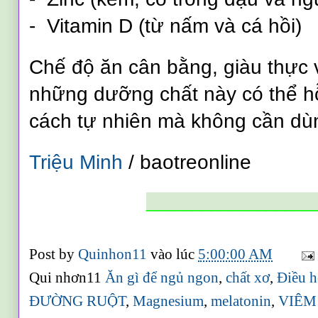
- Vitamin D (từ nấm và cá hồi)
Chế độ ăn cân bằng, giàu thực 
những dưỡng chất này có thể hỗ
cách tự nhiên mà không cần dù
Triệu Minh
/ baotreonline
__________________
Post by
Quinhon11
vào lúc
5:00:00 AM
Qui nhơn11
Ăn gì để ngủ ngon
,
chất xơ
,
Điều 
ĐƯỜNG RUỘT
,
Magnesium
,
melatonin
,
VIÊM