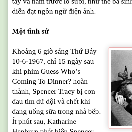
tay và nằm trước lò sưởi, như thể bà sin
diễn đạt ngôn ngữ điện ảnh.
Một tình sử
Khoảng 6 giờ sáng Thứ Bảy
10-6-1967, chỉ 15 ngày sau
khi phim Guess Who’s
Coming To Dinner? hoàn
thành, Spencer Tracy bị cơn
đau tim dữ dội và chết khi
đang uống sữa trong nhà bếp.
Ít phút sau, Katharine
Hepburn phát hiện Spencer