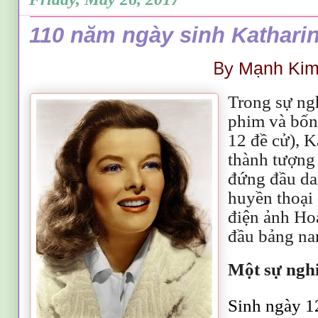
110 năm ngày sinh Kathari
By
Mạnh Ki
Trong sự ng
phim và bốn
12 đề cử), K
thành tượng
đứng đầu da
huyền thoại
điện ảnh Ho
đầu bảng na
Một sự ngh
Sinh ngày 1