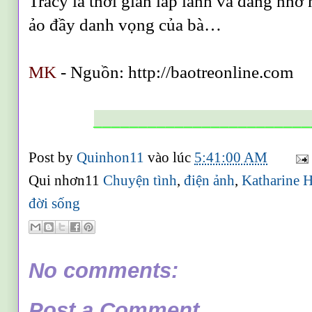
Tracy là thời gian lấp lánh và đáng nhớ
ảo đầy danh vọng của bà…
MK
- Nguồn: http://baotreonline.com
________________________
Post by
Quinhon11
vào lúc
5:41:00 AM
Qui nhơn11
Chuyện tình
,
điện ảnh
,
Katharine 
đời sống
No comments:
Post a Comment