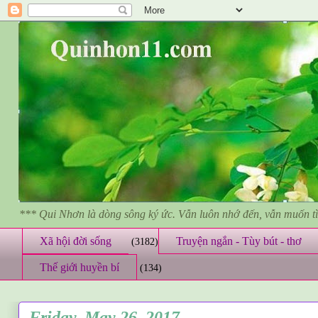
*** Qui Nhơn là dòng sông ký ức. Vẫn luôn nhớ đến, vẫn muốn 
Xã hội đời sống
Truyện ngắn - Tùy bút - thơ
(3182)
Thế giới huyền bí
(134)
Friday, May 26, 2017