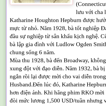
(Connecticut
lưu với cha 
Katharine Houghton Hepburn được hưở
mực từ nhỏ. Năm 1928, bà tốt nghiệp Ð
đầu sự nghiệp từ sân khấu kịch nghệ. Cũ
bà lập gia đình với Ludlow Ogden Smit
chung sống 6 năm.
Mùa thu 1928, bà đến Broadway, không 
xung đột với đạo diễn. Năm 1932, bà bị 
ngắn rồi lại được mời cho vai diễn tron
Husband.
Ðến lúc đó, Katharine Hepbur
hơn điện ảnh. Khi hãng phim RKO mời 
đòi mức lương 1,500 USD/tuần nhưng v