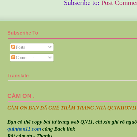
Subscribe to:
Post Commen
Subscribe To
Posts
Comments
Translate
CÁM ƠN .
CÁM ƠN BẠN ĐÃ GHÉ THĂM TRANG NHÀ QUINHƠN
11
Bạn có thể copy bài từ trang web QN11, chỉ xin ghi rõ ngu
quinhon11.com
cùng Back link
Rất cám ơn - Thanks