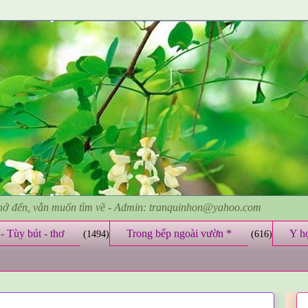
nhớ đến, vẫn muốn tìm về - Admin: tranquinhon@yahoo.com
- Tùy bút - thơ
Trong bếp ngoài vườn *
Y h
(1494)
(616)