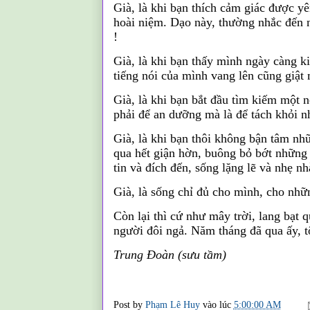
Già, là khi bạn thích cảm giác được y
hoài niệm. Dạo này, thường nhắc đến n
!
Già, là khi bạn thấy mình ngày càng ki
tiếng nói của mình vang lên cũng giật
Già, là khi bạn bắt đầu tìm kiếm một n
phải để an dưỡng mà là để tách khỏi nh
Già, là khi bạn thôi không bận tâm nh
qua hết giận hờn, buông bỏ bớt những 
tin và đích đến, sống lặng lẽ và nhẹ n
Già, là sống chỉ đủ cho mình, cho nh
Còn lại thì cứ như mây trời, lang bạt 
người đôi ngả. Năm tháng đã qua ấy, tô
Trung
Đoàn
(
sưu tầm)
Post by
Phạm Lê Huy
vào lúc
5:00:00 AM