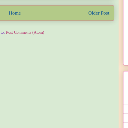
Home
Older Post
 to:
Post Comments (Atom)