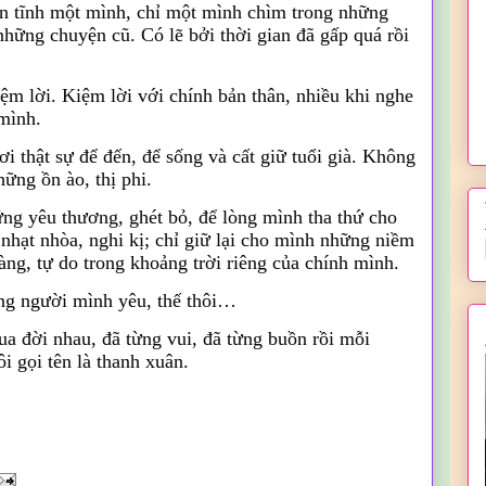
ên tĩnh một mình, chỉ một mình chìm trong những
hững chuyện cũ. Có lẽ bởi thời gian đã gấp quá rồi
ệm lời. Kiệm lời với chính bản thân, nhiều khi nghe
 mình.
ơi thật sự để đến, để sống và cất giữ tuổi già. Không
ững ồn ào, thị phi.
ững yêu thương, ghét bỏ, để lòng mình tha thứ cho
nhạt nhòa, nghi kị; chỉ giữ lại cho mình những niềm
hàng, tự do trong khoảng trời riêng của chính mình.
ững người mình yêu, thế thôi…
qua đời nhau, đã từng vui, đã từng buồn rồi mỗi
i gọi tên là thanh xuân.