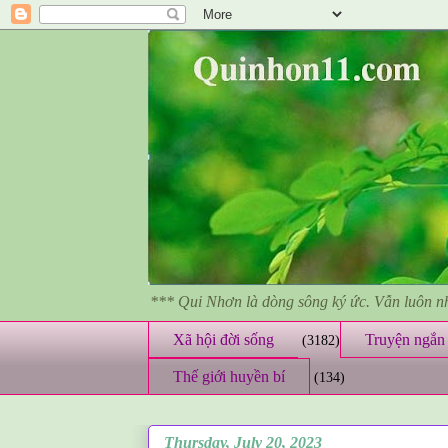
*** Qui Nhơn là dòng sông ký ức. Vẫn luôn 
Xã hội đời sống
Truyện ngắn 
(3182)
Thế giới huyền bí
(134)
Thursday, July 20, 2023