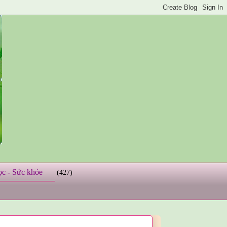
ọc - Sức khỏe
(427)