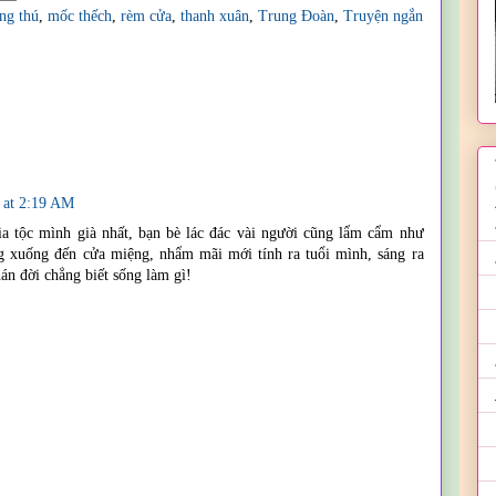
ng thú
,
mốc thếch
,
rèm cửa
,
thanh xuân
,
Trung Đoàn
,
Truyện ngắn
3 at 2:19 AM
gia tộc mình già nhất, bạn bè lác đác vài người cũng lẩm cẩm như
g xuống đến cửa miệng, nhẩm mãi mới tính ra tuổi mình, sáng ra
án đời chẳng biết sống làm gì!