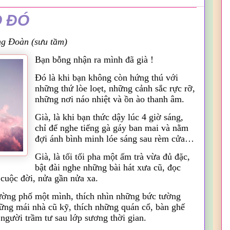
 ĐÓ
ng
Đoàn
(
sưu tầm)
Bạn bỗng nhận ra mình đã già !
Đó là khi bạn không còn hứng thú với
những thứ lòe loẹt, những cảnh sắc rực rỡ,
những nơi náo nhiệt và ồn ào thanh âm.
Già, là khi bạn thức dậy lúc 4 giờ sáng,
chỉ để nghe tiếng gà gáy ban mai và nằm
đợi ánh bình minh lóe sáng sau rèm cửa…
Già, là tối tối pha một ấm trà vừa đủ đặc,
bật đài nghe những bài hát xưa cũ, đọc
cuộc đời, nửa gần nửa xa.
 đường phố một mình, thích nhìn những bức tường
ững mái nhà cũ kỹ, thích những quán cổ, bàn ghế
người trầm tư sau lớp sương thời gian.