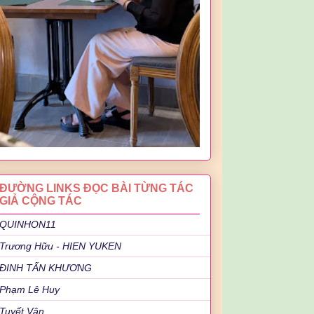
ĐƯỜNG LINKS ĐỌC BÀI TỪNG TÁC
GIẢ CỘNG TÁC
QUINHON11
Trương Hữu - HIEN YUKEN
ĐINH TẤN KHƯƠNG
Phạm Lê Huy
Tuyết Vân