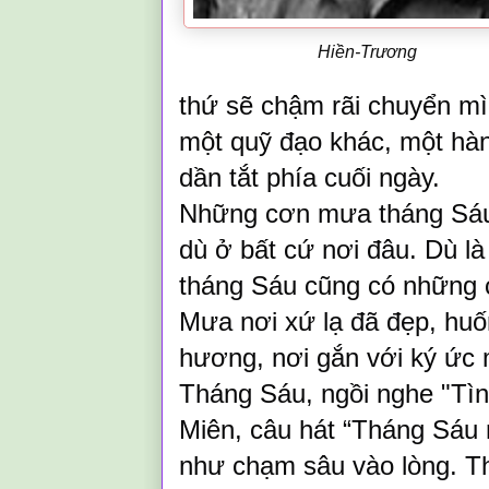
Hiền-Trương
thứ sẽ chậm rãi chuyển mì
một quỹ đạo khác, một hàn
dần tắt phía cuối ngày.
Những cơn mưa tháng Sáu l
dù ở bất cứ nơi đâu. Dù là
tháng Sáu cũng có những 
Mưa nơi xứ lạ đã đẹp, huố
hương, nơi gắn với ký ức mộ
Tháng Sáu, ngồi nghe "Tì
Miên, câu hát “Tháng Sáu
như chạm sâu vào lòng. Thán