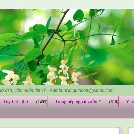
nhớ đến, vẫn muốn tìm về - Admin: tranquinhon@yahoo.com
- Tùy bút - thơ
Trong bếp ngoài vườn *
Y h
(1493)
(616)