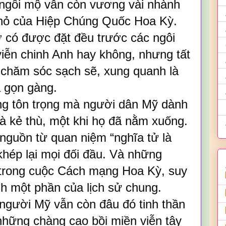
 ngôi mộ vẫn còn vương vài nhành
nhỏ của Hiệp Chúng Quốc Hoa Kỳ.
ờ có được đặt đều trước các ngôi
iễn chinh Anh hay không, nhưng tất
chăm sóc sạch sẽ, xung quanh là
a gọn gàng.
òng tôn trọng mà người dân Mỹ dành
à kẻ thù, một khi họ đã nằm xuống.
 nguồn từ quan niệm “nghĩa tử là
 khép lại mọi đối đầu. Và những
 trong cuộc Cách mạng Hoa Kỳ, suy
nh một phần của lịch sử chung.
 người Mỹ vẫn còn đâu đó tinh thần
hững chàng cao bồi miền viễn tây