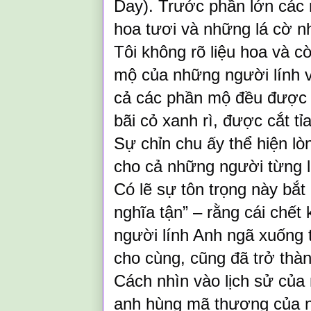
Day). Trước phần lớn các
hoa tươi và những lá cờ 
Tôi không rõ liệu hoa và c
mộ của những người lính v
cả các phần mộ đều được 
bãi cỏ xanh rì, được cắt tỉ
Sự chỉn chu ấy thể hiện l
cho cả những người từng l
Có lẽ sự tôn trọng này bắt
nghĩa tận” – rằng cái chết
người lính Anh ngã xuống
cho cùng, cũng đã trở thà
Cách nhìn vào lịch sử của
anh hùng mã thượng của n