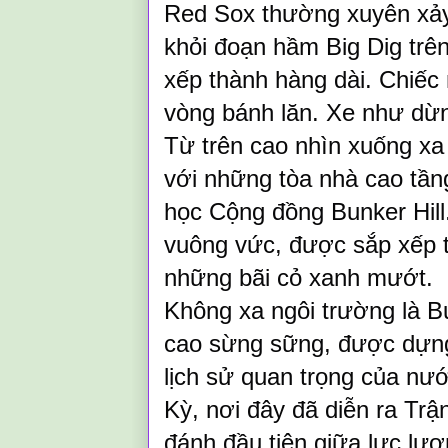
Red Sox thường xuyên xảy 
khỏi đoạn hầm Big Dig trên
xếp thành hàng dài. Chiếc 
vòng bánh lăn. Xe như dừn
Từ trên cao nhìn xuống xa 
với những tòa nhà cao tầng
học Cộng đồng Bunker Hill
vuông vức, được sắp xếp t
những bãi cỏ xanh mướt.
Không xa ngôi trường là B
cao sừng sững, được dựng
lịch sử quan trọng của n
Kỳ, nơi đây đã diễn ra Trậ
đánh đầu tiên giữa lực lư