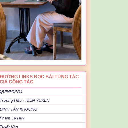
ĐƯỜNG LINKS ĐỌC BÀI TỪNG TÁC
GIẢ CỘNG TÁC
QUINHON11
Trương Hữu - HIEN YUKEN
ĐINH TẤN KHƯƠNG
Phạm Lê Huy
Tuyết Vân