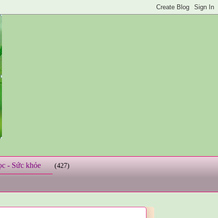
ọc - Sức khỏe
(427)