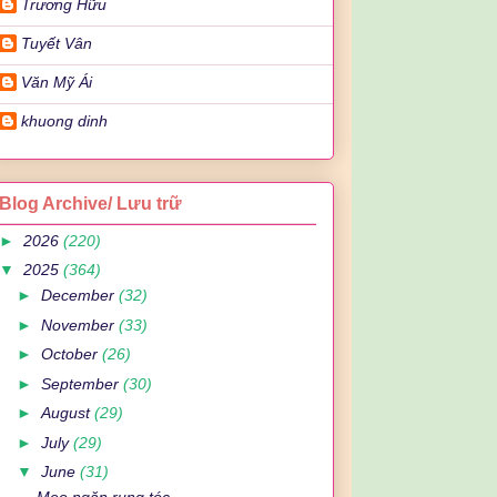
Trương Hữu
Tuyết Vân
Văn Mỹ Ái
khuong dinh
Blog Archive/ Lưu trữ
►
2026
(220)
▼
2025
(364)
►
December
(32)
►
November
(33)
►
October
(26)
►
September
(30)
►
August
(29)
►
July
(29)
▼
June
(31)