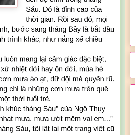
Sáu. Đó là đỉnh cao của
thời gian. Rồi sau đó, mọi
nh, bước sang tháng Bảy là bắt đầu
h trình khác, như nắng xế chiều
uôn mang lại cảm giác đặc biệt,
 xứ nhiệt đới hay ôn đới, mùa hè
cơn mưa ào ạt, dữ dội mà quyến rũ.
ng chi là những cơn mưa trên quê
t thời tuổi trẻ.
nh khúc tháng Sáu" của Ngô Thụy
 nhạt mưa, mưa ướt mềm vai em...”
g Sáu, tôi lật lại một trang viết cũ