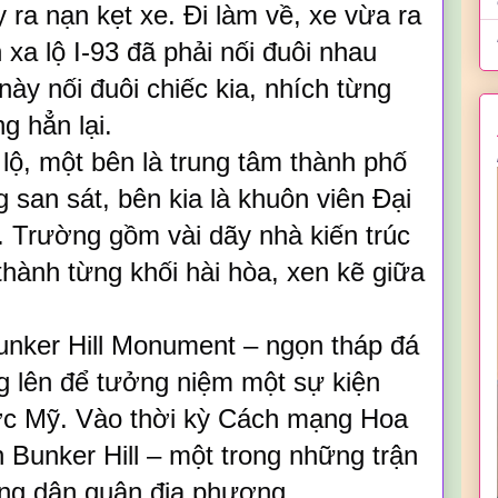
ra nạn kẹt xe. Đi làm về, xe vừa ra
 xa lộ I-93 đã phải nối đuôi nhau
này nối đuôi chiếc kia, nhích từng
g hẳn lại.
lộ, một bên là trung tâm thành phố
 san sát, bên kia là khuôn viên Đại
. Trường gồm vài dãy nhà kiến trúc
hành từng khối hài hòa, xen kẽ giữa
unker Hill Monument – ngọn tháp đá
 lên để tưởng niệm một sự kiện
ước Mỹ. Vào thời kỳ Cách mạng Hoa
n Bunker Hill – một trong những trận
ợng dân quân địa phương