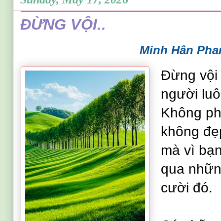
ĐỪNG VỘI..
Minh Hân Pha
Đừng vội
người luô
Không phả
không đẹ
mà vì bạn
qua nhữn
cười đó.