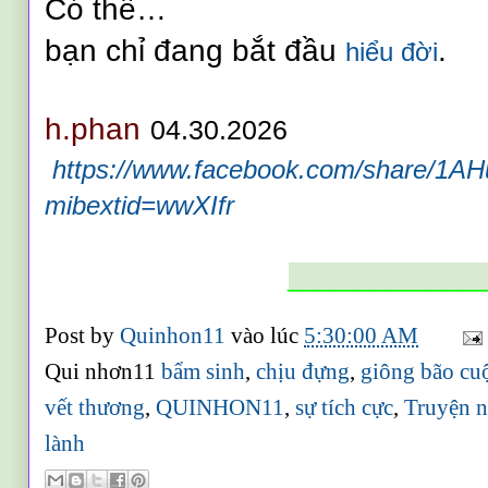
Có thể…
bạn chỉ đang bắt đầu
.
hiểu đời
h.phan
0
4.30.2026
https://www.facebook.com/share/1A
mibextid=wwXIfr
______________
Post by
Quinhon11
vào lúc
5:30:00 AM
Qui nhơn11
bẩm sinh
,
chịu đựng
,
giông bão cu
vết thương
,
QUINHON11
,
sự tích cực
,
Truyện n
lành