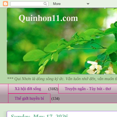
*** Qui Nhơn là dòng sông ký ức. Vẫn luôn nhớ đến, vẫn muốn 
Xã hội đời sống
Truyện ngắn - Tùy bút - thơ
(3182)
Thế giới huyền bí
(134)
Sunday, May 17, 2026