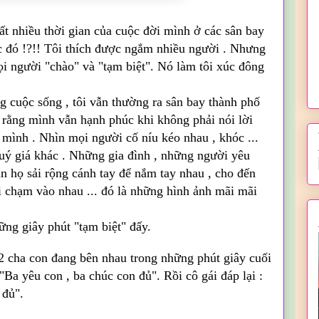
ất nhiều thời gian của cuộc đời mình ở các sân bay
ệc đó !?!! Tôi thích được ngắm nhiều người . Nhưng
mọi người "chào" và "tạm biệt". Nó làm tôi xúc đông
g cuộc sống , tôi vẫn thường ra sân bay thành phố
y rằng mình vẫn hạnh phúc khi không phải nói lời
 mình . Nhìn mọi người cố níu kéo nhau , khóc ...
quý giá khác . Những gia đình , những người yêu
n họ sải rộng cánh tay để nắm tay nhau , cho đến
i chạm vào nhau ... đó là những hình ảnh mãi mãi
ững giây phút "tạm biệt" đấy.
 2 cha con đang bên nhau trong những phút giây cuối
Ba yêu con , ba chúc con đủ". Rồi cô gái đáp lại :
 đủ".