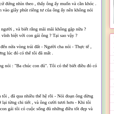
 cứ đứng nhìn theo , thấy ông ấy muốn và cần khóc .
n vào giây phút riêng tư của ông ấy nên không nói
1 người , và biết rằng mãi mãi không gặp nữa ?
 vĩnh biệt với con gái ông ? Tại sao vậy ?
i đến nửa vòng trái đất - Người cha nói - Thực tế ,
ưng lúc đó có thể tôi đã mất .
ng nói : "Ba chúc con đủ". Tôi có thể biết điều đó có
h tôi , đã qua nhiều thế hệ rồi - Nói đoạn ông dừng
 lại từng chi tiết , và ông cười tươi hơn - Khi tôi
con gái tôi có cuộc sống đủ những điều tốt đẹp và