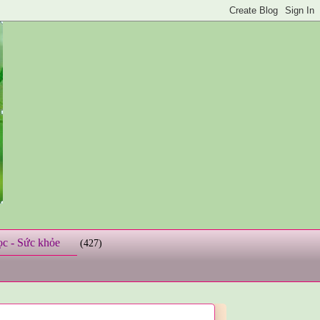
ọc - Sức khỏe
(427)