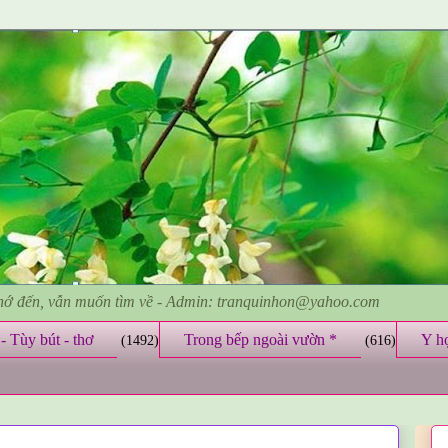
nhớ đến, vẫn muốn tìm về - Admin: tranquinhon@yahoo.com
- Tùy bút - thơ
Trong bếp ngoài vườn *
Y h
(1492)
(616)