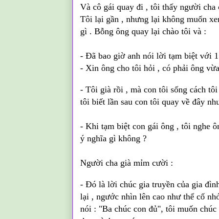
Và cô gái quay đi , tôi thấy người cha
Tôi lại gần , nhưng lại không muốn xe
gì . Bỗng ông quay lại chào tôi và :
- Đã bao giờ anh nói lời tạm biệt với 
- Xin ông cho tôi hỏi , có phải ông vừa
- Tôi già rồi , mà con tôi sống cách tô
tôi biết lần sau con tôi quay về đây nh
- Khi tạm biệt con gái ông , tôi nghe ô
ý nghĩa gì không ?
Người cha già mỉm cười :
- Đó là lời chúc gia truyền của gia đìn
lại , ngước nhìn lên cao như thể cố nhớ
nói : "Ba chúc con đủ",
tôi muốn chúc 