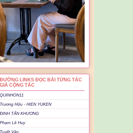
ĐƯỜNG LINKS ĐỌC BÀI TỪNG TÁC
GIẢ CỘNG TÁC
QUINHON11
Trương Hữu - HIEN YUKEN
ĐINH TẤN KHƯƠNG
Phạm Lê Huy
Tuyết Vân