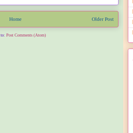
Home
Older Post
 to:
Post Comments (Atom)