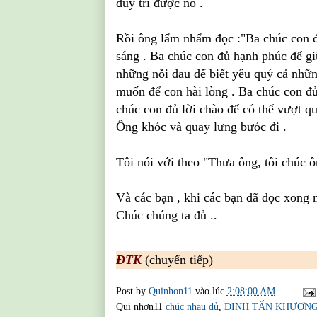
duy trì được nó .
Rồi ông lẩm nhẩm đọc :
"Ba chúc con đ
sáng . Ba chúc con đủ hạnh phúc để gi
những nỗi đau để biết yêu quý cả nhữn
muốn để con hài lòng . Ba chúc con đ
chúc con đủ lời chào để có thể vượt qu
Ông khóc và quay lưng bưóc đi .
Tôi nói với theo "Thưa ông, tôi chúc 
Và các bạn , khi các bạn đã đọc xong 
Chúc chúng ta đủ ..
ĐTK
(chuyển tiếp)
Post by
Quinhon11
vào lúc
2:08:00 AM
Qui nhơn11
chúc nhau đủ
,
ĐINH TẤN KHƯƠN