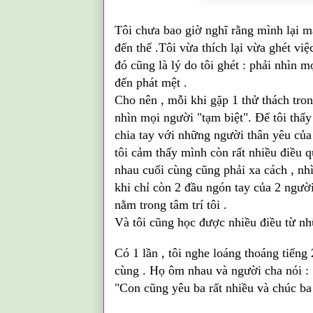
Tôi chưa bao giờ nghĩ rằng mình lại m
đến thế .Tôi vừa thích lại vừa ghét vi
đó cũng là lý do tôi ghét : phải nhìn 
đến phát mệt .
Cho nên , mỗi khi gặp 1 thử thách tron
nhìn mọi người "tạm biệt". Để tôi thấ
chia tay với những người thân yêu của
tôi cảm thấy mình còn rất nhiều điều 
nhau cuối cùng cũng phải xa cách , nhì
khi chỉ còn 2 đầu ngón tay của 2 ngườ
nằm trong tâm trí tôi .
Và tôi cũng học được nhiều điều từ nh
Có 1 lần , tôi nghe loáng thoáng tiếng
cùng . Họ ôm nhau và người cha nói : "
"Con cũng yêu ba rất nhiều và chúc ba