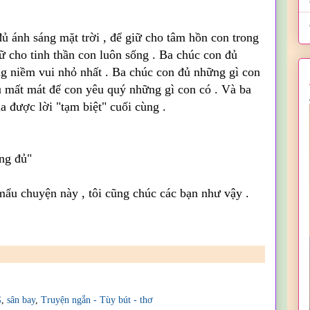
ủ ánh sáng mặt trời , để giữ cho tâm hồn con trong
ữ cho tinh thần con luôn sống . Ba chúc con đủ
g niềm vui nhỏ nhất . Ba chúc con đủ những gì con
ủ mất mát để con yêu quý những gì con có . Và ba
a được lời "tạm biệt" cuối cùng .
ông đủ"
mẩu chuyện này , tôi cũng chúc các bạn như vậy .
G
,
sân bay
,
Truyện ngắn - Tùy bút - thơ