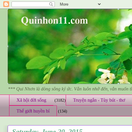
*** Qui Nhơn là dòng sông ký ức. Vẫn luôn nhớ đến, vẫn muốn 
Xã hội đời sống
Truyện ngắn - Tùy bút - thơ
(3182)
Thế giới huyền bí
(134)
Saturday, June 20, 2015