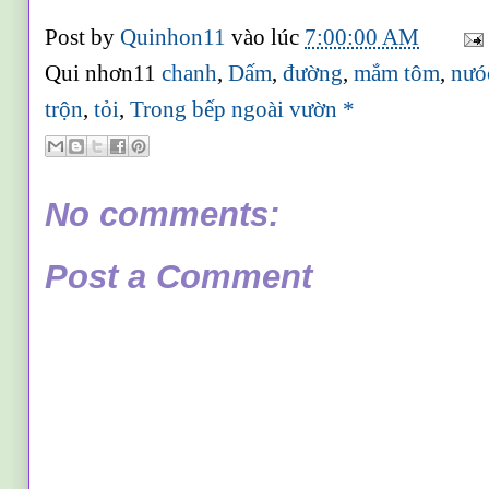
Post by
Quinhon11
vào lúc
7:00:00 AM
Qui nhơn11
chanh
,
Dấm
,
đường
,
mắm tôm
,
nưó
trộn
,
tỏi
,
Trong bếp ngoài vườn *
No comments:
Post a Comment