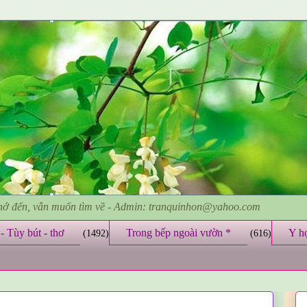
nhớ đến, vẫn muốn tìm về - Admin: tranquinhon@yahoo.com
- Tùy bút - thơ
Trong bếp ngoài vườn *
Y h
(1492)
(616)