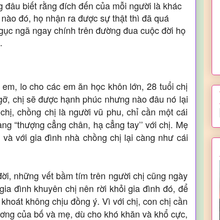
g đâu biết rằng đích đến của mỗi người là khác
 nào đó, họ nhận ra được sự thật thì đã quá
gục ngã ngay chính trên đường đua cuộc đời họ
.
c em, lo cho các em ăn học khôn lớn, 28 tuổi chị
gỡ, chị sẽ được hạnh phúc nhưng nào đâu nó lại
 chị, chồng chị là người vũ phu, chỉ cần một cái
ng “thượng cẳng chân, hạ cẳng tay’’ với chị. Mẹ
và với gia đình nhà chồng chị lại càng như cái
 đời, những vết bầm tím trên người chị cũng ngày
gia đình khuyên chị nên rời khỏi gia đình đó, để
 khoát không chịu đồng ý. Vì với chị, con chị cần
ương của bố và mẹ, dù cho khó khăn và khổ cực,