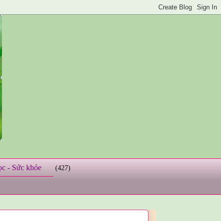
ọc - Sức khỏe
(427)