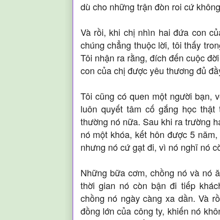
dù cho những trận đòn roi cứ không
Và rồi, khi chị nhìn hai đứa con c
chúng chẳng thuộc lời, tôi thấy tro
Tôi nhận ra rằng, đích đến cuộc đờ
con của chị được yêu thương đủ đầ
Tôi cũng có quen một người bạn, v
luôn quyết tâm cố gắng học thật
thường nó nữa. Sau khi ra trường h
nó một khóa, kết hôn được 5 năm, 
nhưng nó cứ gạt đi, vì nó nghĩ nó c
Những bữa cơm, chồng nó và nó ăn
thời gian nó còn bận đi tiếp kh
chồng nó ngày càng xa dần. Và rồi
đồng lớn của công ty, khiến nó khô