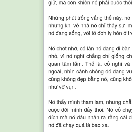
giữ, mà còn khiến nó phải buộc thôi
Những phút trống vắng thế này, nó 
nhưng khi về nhà nó chỉ thấy sự im
nó đang sống, với tờ đơn ly hôn ở t
Nó chợt nhớ, có lần nó đang đi bàn
nhỏ, vì nó nghĩ chẳng chỉ giống c
quan tâm lắm. Thế là, cố nghĩ v
ngoài, nhìn cảnh chồng đó đang vu
cũng không đẹp bằng nó, cũng không
như vỡ vụn.
Nó thấy mình tham lam, nhưng chẳn
cuộc đời mình đấy thôi. Nó cố ch
đích mà nó đâu nhận ra rằng cái đí
nó đã chạy quá là bao xa.