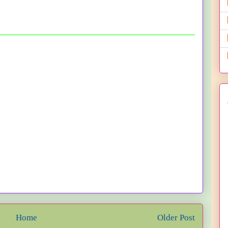
Home
Older Post