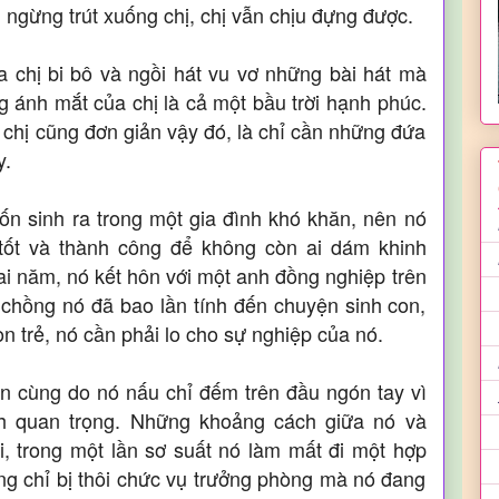
 ngừng trút xuống chị, chị vẫn chịu đựng được.
ủa chị bi bô và ngồi hát vu vơ những bài hát mà
ng ánh mắt của chị là cả một bầu trời hạnh phúc.
i chị cũng đơn giản vậy đó, là chỉ cần những đứa
y.
ốn sinh ra trong một gia đình khó khăn, nên nó
 tốt và thành công để không còn ai dám khinh
ai năm, nó kết hôn với một anh đồng nghiệp trên
chồng nó đã bao lần tính đến chuyện sinh con,
òn trẻ, nó cần phải lo cho sự nghiệp của nó.
 cùng do nó nấu chỉ đếm trên đầu ngón tay vì
ách quan trọng. Những khoảng cách giữa nó và
, trong một lần sơ suất nó làm mất đi một hợp
ng chỉ bị thôi chức vụ trưởng phòng mà nó đang