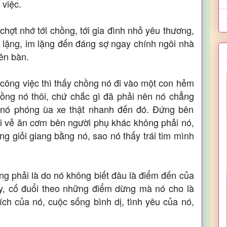
 việc.
chợt nhớ tới chồng, tới gia đình nhỏ yêu thương,
 lặng, im lặng đến đáng sợ ngay chính ngôi nhà
rên bàn.
 công việc thì thấy chồng nó đi vào một con hẻm
hồng nó thôi, chứ chắc gì đã phải nên nó chẳng
à nó phóng ùa xe thật nhanh đến đó. Đứng bên
i vẻ ăn cơm bên người phụ khác không phải nó,
 giỏi giang bằng nó, sao nó thấy trái tim mình
g phải là do nó không biết đâu là điểm đến của
ạy, cố đuổi theo những điểm dừng mà nó cho là
ch của nó, cuộc sống bình dị, tình yêu của nó,