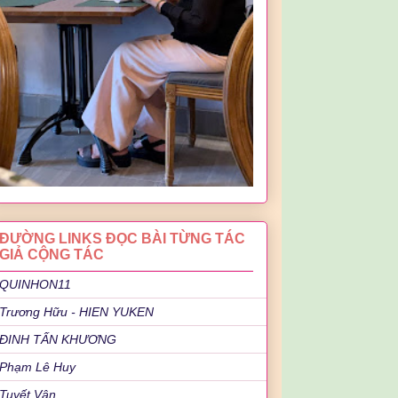
ĐƯỜNG LINKS ĐỌC BÀI TỪNG TÁC
GIẢ CỘNG TÁC
QUINHON11
Trương Hữu - HIEN YUKEN
ĐINH TẤN KHƯƠNG
Phạm Lê Huy
Tuyết Vân