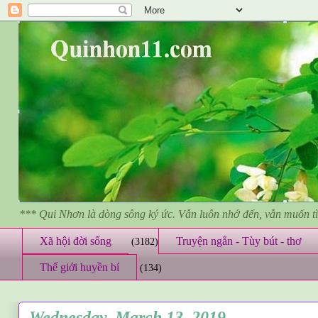
*** Qui Nhơn là dòng sông ký ức. Vẫn luôn nhớ đến, vẫn muốn 
Xã hội đời sống
Truyện ngắn - Tùy bút - thơ
(3182)
Thế giới huyền bí
(134)
Wednesday, March 13, 2019