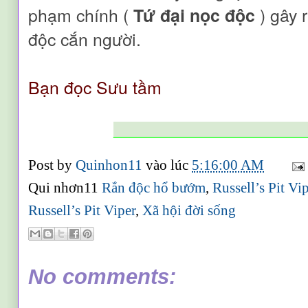
phạm chính (
Tứ đại nọc độc
) gây 
độc cắn người.
B
ạn đọc
Sưu tầm
_______________________
Post by
Quinhon11
vào lúc
5:16:00 AM
Qui nhơn11
Rắn độc hổ bướm
,
Russell’s Pit Vi
Russell’s Pit Viper
,
Xã hội đời sống
No comments: