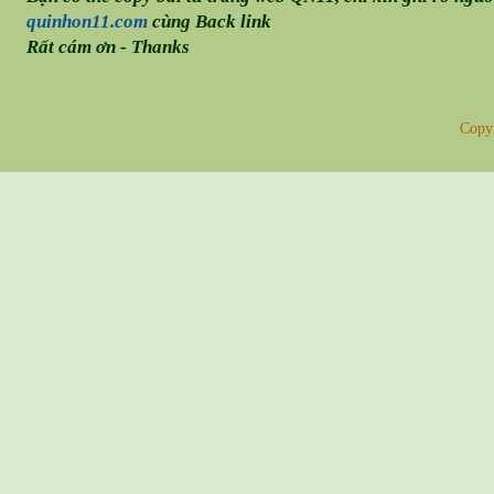
quinhon11.com
cùng Back link
Rất cám ơn - Thanks
Copy