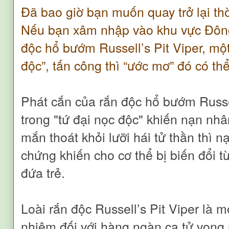
Đã bao giờ bạn muốn quay trở lại thờ
Nếu bạn xâm nhập vào khu vực Đông
độc hổ bướm Russell’s Pit Viper, một
độc”, tấn công thì “ước mơ” đó có thể
Phát cắn của rắn độc hổ bướm Russel
trong "tứ đại nọc độc" khiến nạn nh
mắn thoát khỏi lưỡi hái tử thần thì n
chứng khiến cho cơ thể bị biến đổi t
đứa trẻ.
Loài rắn độc Russell’s Pit Viper là 
nhiệm đối với hàng ngàn ca tử vong