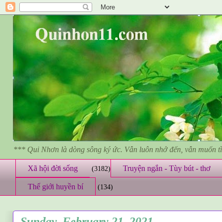
*** Qui Nhơn là dòng sông ký ức. Vẫn luôn nhớ đến, vẫn muốn 
Xã hội đời sống
Truyện ngắn - Tùy bút - thơ
(3182)
Thế giới huyền bí
(134)
Sunday, February 21, 2021