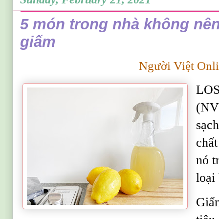
5 món trong nhà không nê
giấm
Người Việt Onl
LOS
(NV)
sạch
chất
nó t
loại
Giấm