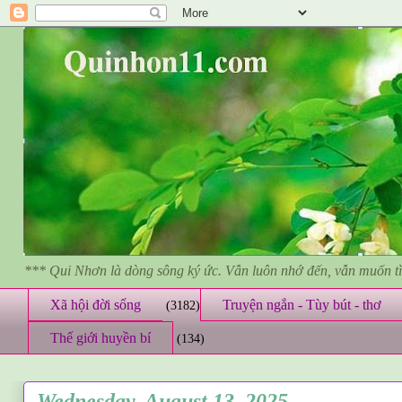
*** Qui Nhơn là dòng sông ký ức. Vẫn luôn nhớ đến, vẫn muốn 
Xã hội đời sống
Truyện ngắn - Tùy bút - thơ
(3182)
Thế giới huyền bí
(134)
Wednesday, August 13, 2025