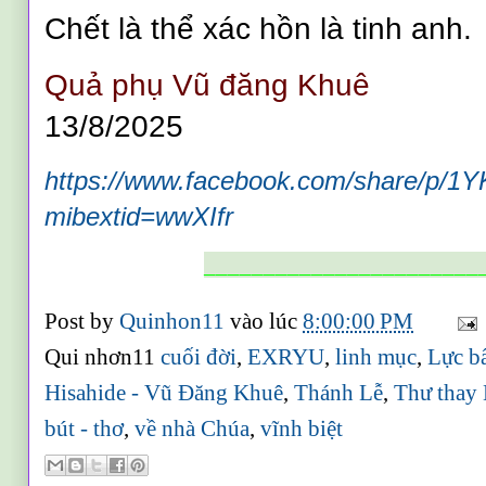
Chết là thể xác hồn là tinh anh.
Quả phụ Vũ đăng Khuê
13/8/2025
https://www.facebook.com/share/p/1
mibextid=wwXIfr
_______________________
Post by
Quinhon11
vào lúc
8:00:00 PM
Qui nhơn11
cuối đời
,
EXRYU
,
linh mục
,
Lực b
Hisahide - Vũ Đăng Khuê
,
Thánh Lễ
,
Thư thay 
bút - thơ
,
về nhà Chúa
,
vĩnh biệt