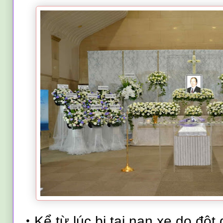
・
Kể từ lúc bị tai nạn xe do độ