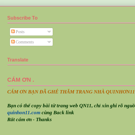
Subscribe To
Posts
Comments
Translate
CÁM ƠN .
CÁM ƠN BẠN ĐÃ GHÉ THĂM TRANG NHÀ QUINHƠN
11
Bạn có thể copy bài từ trang web QN11, chỉ xin ghi rõ ngu
quinhon11.com
cùng Back link
Rất cám ơn - Thanks