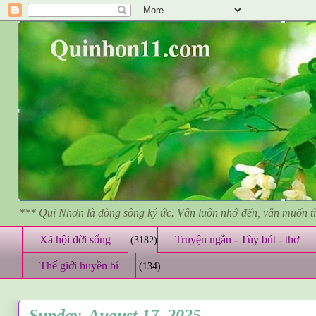
*** Qui Nhơn là dòng sông ký ức. Vẫn luôn nhớ đến, vẫn muốn 
Xã hội đời sống
Truyện ngắn - Tùy bút - thơ
(3182)
Thế giới huyền bí
(134)
Sunday, August 17, 2025