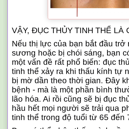
VẬY, ĐỤC THỦY TINH THỂ LÀ 
Nếu thị lực của bạn bắt đầu tr
sương hoặc bị chói sáng, bạn c
một vấn đề rất phổ biến: đục thủ
tinh thể xảy ra khi thấu kính tự
bị mờ dần theo thời gian. Đây k
bệnh - mà là một phần bình thư
lão hóa. Ai rồi cũng sẽ bị đục th
hầu hết mọi người sẽ trải qua p
tinh thể trong độ tuổi từ 65 đến 