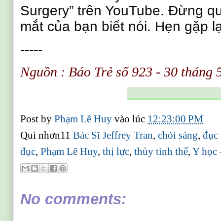
Surgery” trên YouTube. Đừng qu
mắt của bạn biết nói. Hẹn gặp lạ
-----
Nguồn :
Báo Trẻ số 923 - 30 tháng
______________
Post by
Phạm Lê Huy
vào lúc
12:23:00 PM
Qui nhơn11
Bác Sĩ Jeffrey Tran
,
chói sáng
,
đục 
đục
,
Phạm Lê Huy
,
thị lực
,
thủy tinh thể
,
Y học 
No comments: