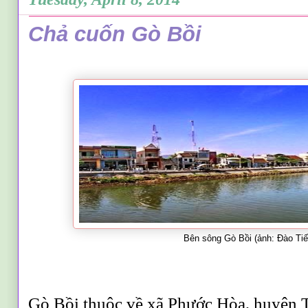
Chả cuốn Gò Bồi
.
Bên sông Gò Bồi (ảnh: Đào Tiế
Gò Bồi thuộc về xã Phước Hòa, huyện 