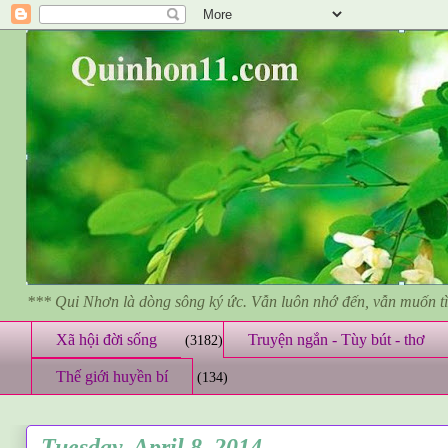
*** Qui Nhơn là dòng sông ký ức. Vẫn luôn nhớ đến, vẫn muốn 
Xã hội đời sống
Truyện ngắn - Tùy bút - thơ
(3182)
Thế giới huyền bí
(134)
Tuesday, April 8, 2014