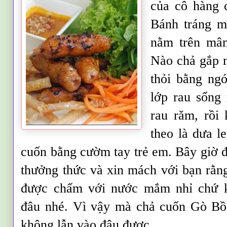
của cô hàng 
Bánh tráng m
nằm trên mâm
Nào chả gắp n
thỏi bằng ngó
lớp rau sống 
rau răm, rồi 
theo là dưa l
cuốn bằng cườm tay trẻ em. Bây giờ 
thưởng thức và xin mách với bạn rằn
được chấm với nước mắm nhỉ chứ 
đâu nhé. Vì vậy mà chả cuốn Gò Bồi
không lẫn vào đâu được.