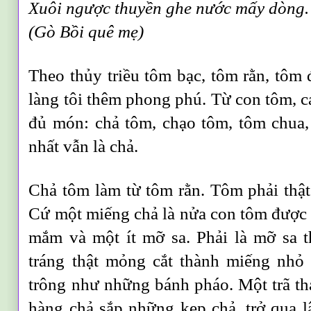
Xuôi ngược thuyền ghe nước mấy dòng.
(Gò Bồi quê mẹ)
Theo thủy triều tôm bạc, tôm rằn, tôm
làng tôi thêm phong phú. Từ con tôm, cá
đủ món: chả tôm, chạo tôm, tôm chua
nhất vẫn là chả.
Chả tôm làm từ tôm rằn. Tôm phải thật
Cứ một miếng chả là nửa con tôm được g
mắm và một ít mỡ sa. Phải là mỡ sa 
tráng thật mỏng cắt thành miếng nhỏ
trông như những bánh pháo. Một trã t
hàng chả sắp những kẹp chả, trở qua lậ