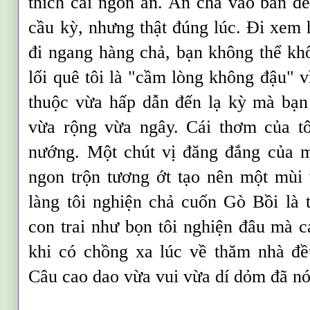
thích cái ngon ăn. Ăn chả vào ban đ
cầu kỳ, nhưng thật đúng lúc. Đi xem 
đi ngang hàng chả, bạn không thể kh
lối quê tôi là "cầm lòng không đậu" 
thuộc vừa hấp dẫn đến lạ kỳ mà bạn
vừa rộng vừa ngây. Cái thơm của t
nướng. Một chút vị đăng đắng của
ngon trộn tương ớt tạo nên một mùi
làng tôi nghiện chả cuốn Gò Bồi là 
con trai như bọn tôi nghiện đâu mà 
khi có chồng xa lúc về thăm nhà đ
Câu cao dao vừa vui vừa dí dỏm đã nói