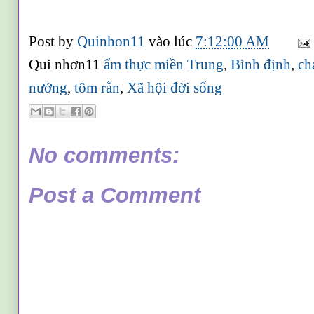
Post by
Quinhon11
vào lúc
7:12:00 AM
Qui nhơn11
ẩm thực miền Trung
,
Bình định
,
ch
nướng
,
tôm rằn
,
Xã hội đời sống
No comments:
Post a Comment