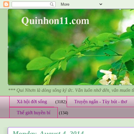
*** Qui Nhơn là dòng sông ký ức. Vẫn luôn nhớ đến, vẫn muốn 
Xã hội đời sống
Truyện ngắn - Tùy bút - thơ
(3182)
Thế giới huyền bí
(134)
Monday, August 4, 2014