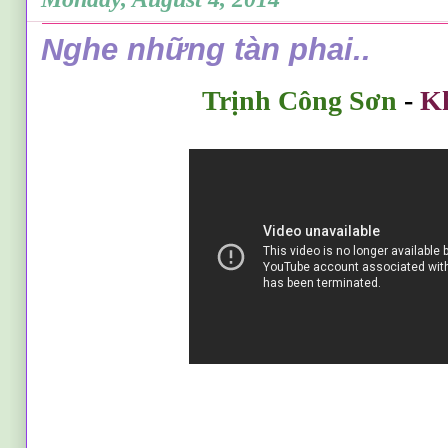
Nghe những tàn phai..
Trịnh Công Sơn
-
K