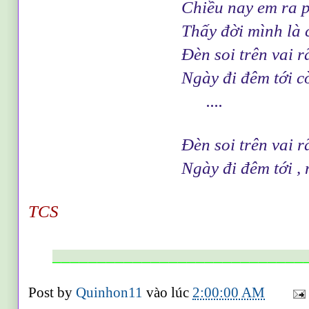
Chiều nay em ra phố
Thấy đời mình là con nư
Đèn soi trên vai rã 
Ngày đi đêm tới còn chú
....
Đèn soi trên vai rã 
Ngày đi đêm tới , nghe n
TCS
____________________________
Post by
Quinhon11
vào lúc
2:00:00 AM