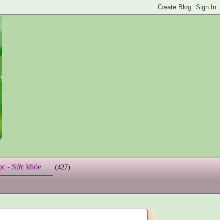
ọc - Sức khỏe
(427)