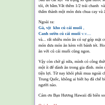
tỏi, ớt bằm.Vắt thêm 1/2 trái chanh
thấm thành một món dưa chua cay và 
Ngoài ra:
Gà, vịt kho củ cải muối
,
Canh sườn củ cải muối
v.v....
và... rất nhiều món ăn có sự góp mặt 
món dưa món ăn kèm với bánh tét. Hoặ
ăn với củ cải muối cũng ngon.
Vậy còn chờ gì nữa, mình có công thứ
một ít để dành ăn trong gia đình. món
tiện lợi. Từ nay khỏi phải mua ngoài c
Trung Quốc, không ai biết họ đã chế b
người nào.
Cám ơn Bạn Hương
Hawaii đã biên s