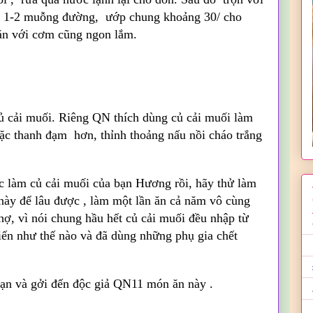
 và 1-2 muỗng đường, ướp chung khoảng 30/ cho
ăn với cơm cũng ngon lắm.
củ cải muối. Riêng QN thích dùng củ cải muối làm
c thanh đạm hơn, thỉnh thoảng nấu nồi cháo trắng
c làm củ cải muối của bạn Hương rồi, hãy thử làm
 này để lâu được , làm một lần ăn cả năm vô cùng
hợ, vì nói chung hầu hết củ cải muối đều nhập từ
iến như thế nào và đã dùng những phụ gia chết
oạn và gởi đến độc giả QN11 món ăn này .