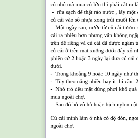
củ nhỏ mà mua củ lớn thì phải cắt ra l
- rữa sạch để thật ráo nước , lấy một 
củ cải vào sô nhựa xong trút muối lên t
- Một ngày sau, nước từ củ cải tươm r
cải ra nhiều hơn nhưng vẫn không ngập
trên để riêng và củ cải đã được ngâm 
củ cải ở trên mặt xuống dưới đáy xô n
phiên cứ 2 hoặc 3 ngày lại đưa củ cải 
dưới.
- Trong khoảng 9 hoặc 10 ngày như thế
- Tùy theo nắng nhiều hay it thì cần 
- Nhớ trở đều mặt đừng phơi khô quá
mua ngoài chợ.
- Sau đó bỏ vô hủ hoặc bịch nylon cột
Củ cải mình làm ở nhà có độ dòn, ngon
ngoài chợ.