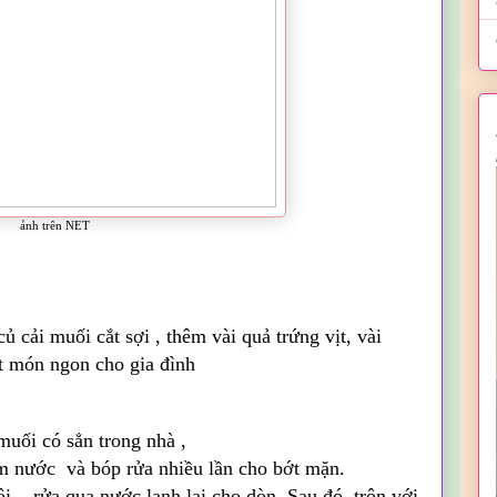
ảnh trên NET
 cải muối cắt sợi , thêm vài quả trứng vịt, vài
ột món ngon cho gia đình
muối có sẳn trong nhà ,
 nước và bóp rửa nhiều lần cho bớt mặn.
ôi , rửa qua nước lạnh lại cho dòn. Sau đó trộn với