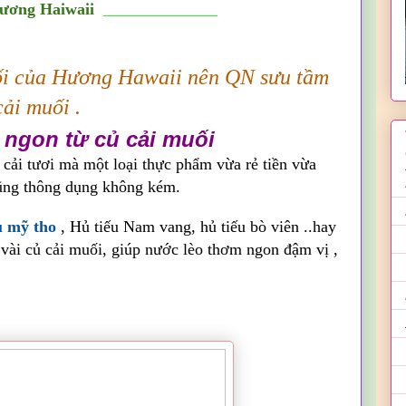
ơng Haiwaii
______________
ối của Hương Hawaii nên QN sưu tầm
ải muối .
ngon từ củ cải muối
ủ cải tươi mà một loại thực phẩm vừa rẻ tiền vừa
ũng thông dụng không kém.
u mỹ tho
, Hủ tiếu Nam vang, hủ tiếu bò viên ..hay
vài củ cải muối, giúp nước lèo thơm ngon đậm vị ,