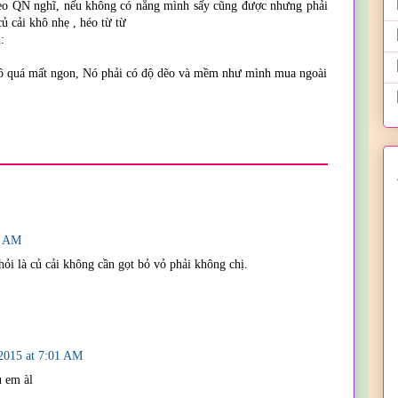
eo QN nghĩ, nếu không có nắng mình sấy cũng được nhưng phải
củ cải khô nhẹ , héo từ từ
:
hô quá mất ngon, Nó phải có độ dẽo và mềm như mình mua ngoài
9 AM
ỏi là củ cải không cần gọt bỏ vỏ phải không chị.
2015 at 7:01 AM
u em àl