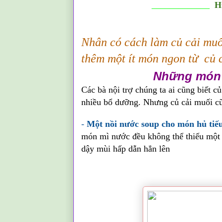
_____________
Hư
Nhân có cách làm củ cải mu
thêm một ít món ngon từ củ c
Những món 
Các bà nội trợ chúng ta ai cũng biết c
nhiều bổ dưỡng. Nhưng củ cải muối c
-
Một nồi nước soup cho món hủ tiế
món mì nước đều không thể thiếu một 
dậy mùi hấp dẫn hẳn lên