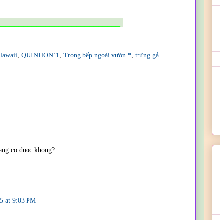
____________________________
awaii
,
QUINHON11
,
Trong bếp ngoài vườn *
,
trứng gả
nang co duoc khong?
15 at 9:03 PM