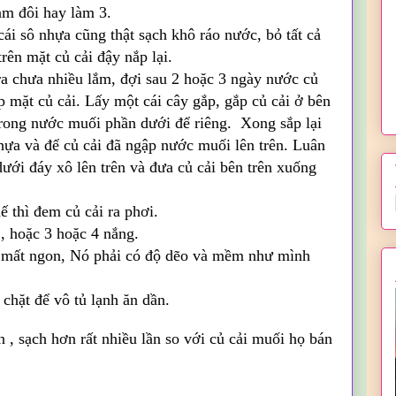
àm đôi hay làm 3.
cái sô nhựa cũng thật sạch khô ráo nước, bỏ tất cả
rên mặt củ cải đậy nắp lại.
a chưa nhiều lắm, đợi sau 2 hoặc 3 ngày nước củ
 mặt củ cải. Lấy một cái cây gắp, gắp củ cải ở bên
trong nước muối phần dưới để riêng. Xong sắp lại
hựa và để củ cải đã ngập nước muối lên trên. Luân
dưới đáy xô lên trên và đưa củ cải bên trên xuống
 thì đem củ cải ra phơi.
2, hoặc 3 hoặc 4 nắng.
 mất ngon, Nó phải có độ dẽo và mềm như mình
 chặt để vô tủ lạnh ăn dần.
 , sạch hơn rất nhiều lần so với củ cải muối họ bán