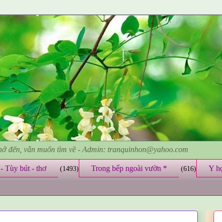
nhớ đến, vẫn muốn tìm về - Admin: tranquinhon@yahoo.com
- Tùy bút - thơ
Trong bếp ngoài vườn *
Y h
(1493)
(616)