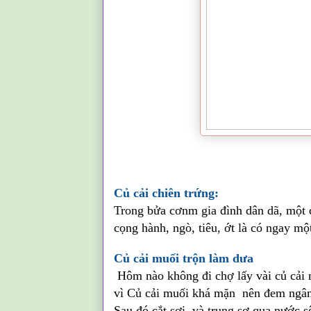
Củ cải chiên trứng:
Trong bửa cơnm gia đình dân dã, một củ
cọng hành, ngò, tiêu, ớt là có ngay m
Củ cải muối trộn làm dưa
Hôm nào không đi chợ lấy vài củ cải 
vì Củ cải muối khá mặn nên đem ngâm
Sau đó cắt sợi và trụng sơ qua nước s