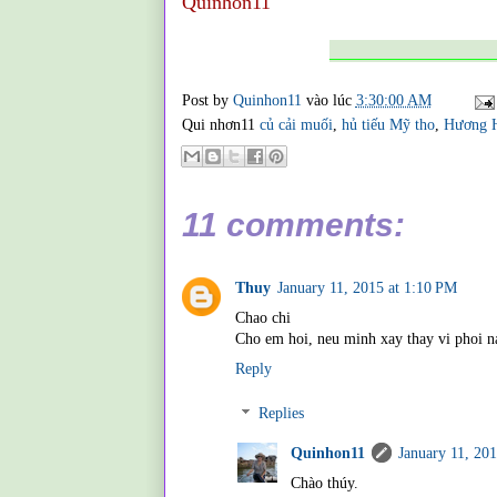
Quinhon11
________________
Post by
Quinhon11
vào lúc
3:30:00 AM
Qui nhơn11
củ cải muối
,
hủ tiếu Mỹ tho
,
Hương H
11 comments:
Thuy
January 11, 2015 at 1:10 PM
Chao chi
Cho em hoi, neu minh xay thay vi phoi 
Reply
Replies
Quinhon11
January 11, 20
Chào thúy.