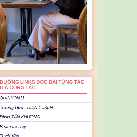
ĐƯỜNG LINKS ĐỌC BÀI TỪNG TÁC
GIẢ CỘNG TÁC
QUINHON11
Trương Hữu - HIEN YUKEN
ĐINH TẤN KHƯƠNG
Phạm Lê Huy
Tuyết Vân