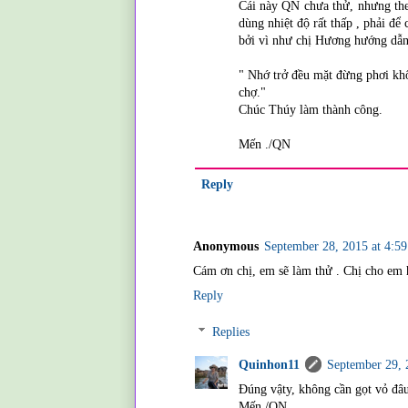
Cái này QN chưa thử, nhưng th
dùng nhiệt độ rất thấp , phải để 
bởi vì như chị Hương hướng dẫn
" Nhớ trở đều mặt đừng phơi k
chợ."
Chúc Thúy làm thành công.
Mến ./QN
Reply
Anonymous
September 28, 2015 at 4:5
Cám ơn chị, em sẽ làm thử . Chị cho em h
Reply
Replies
Quinhon11
September 29, 
Đúng vậty, không cần gọt vỏ đâ
Mến /QN