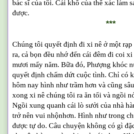
bác sĩ của tôi. Cái khổ của thế xác làm 
được.
***
Chúng tôi quyết định đi xi nê ở một rạ
ra, cả bọn đều nhớ đến cái đêm đi coi x
mươi mấy năm. Bữa đó, Phượng khóc nứ
quyết định chấm dứt cuộc tình. Chỉ có 
hôm nay hình như trầm hơn và cũng sâ
xong xi nê chúng tôi ra ăn tối và ngồi 
Ngồi xung quanh cái lò sưởi của nhà h
trở nên vui nhộnhơn. Hình như trong ch
được tự do. Câu chuyện không có gì đặc 