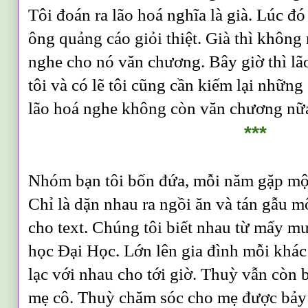
Tôi đoán ra lão hoá nghĩa là già. Lúc đó 
ông quảng cáo giỏi thiệt. Già thì không 
nghe cho nó văn chương. Bây giờ thì lã
tôi và có lẽ tôi cũng cần kiếm lại những
lão hoá nghe không còn văn chương n
***
Nhóm bạn tôi bốn đứa, mỗi năm gặp một
Chỉ là dặn nhau ra ngồi ăn và tán gẫu m
cho text. Chúng tôi biết nhau từ mấy m
học Đại Học. Lớn lên gia đình mỗi khác
lạc với nhau cho tới giờ. Thuỳ vẫn còn b
mẹ cô. Thuỳ chăm sóc cho mẹ được bảy