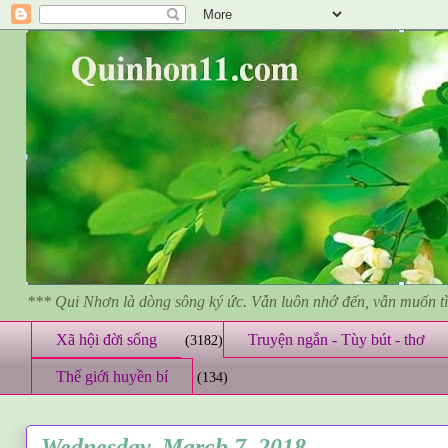
*** Qui Nhơn là dòng sông ký ức. Vẫn luôn nhớ đến, vẫn muốn 
Xã hội đời sống
Truyện ngắn - Tùy bút - thơ
(3182)
Thế giới huyền bí
(134)
Wednesday, March 7, 2018