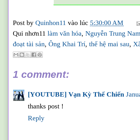
_________________________
Post by
Quinhon11
vào lúc
5:30:00 AM
Qui nhơn11
làm văn hóa
,
Nguyễn Trung Na
đoạt tài sản
,
Ông Khai Trí
,
thế hệ mai sau
,
Xã
1 comment:
[YOUTUBE] Vạn Kỳ Thế Chiến
Janu
thanks post !
Reply