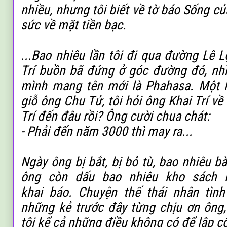
nhiều, nhưng tôi biết về tờ báo Sống củ
sức về mặt tiền bạc.
.
..Bao nhiêu lần tôi đi qua đường Lê Lợ
Trí buồn bã đứng ở góc đường đó, nh
mình mang tên mới là Phahasa.
Một l
giỗ ông Chu Tử, tôi hỏi ông Khai Trí về v
Trí đến đâu rồi?
Ông cười chua chát:
- Phải đến năm 3000 thì may ra
.
..
Ngày ông bị bắt, bị bỏ tù, bao nhiêu bà
ông còn dấu bao nhiêu kho sách N
khai
báo. Chuyện thế thái nhân tìn
những
kẻ trước đây từng chịu ơn ông,
tội
kể cả những điều không có để lập c