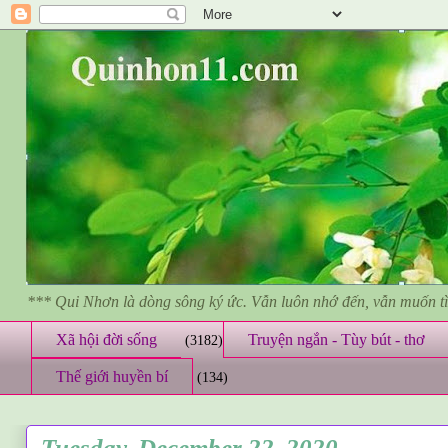
*** Qui Nhơn là dòng sông ký ức. Vẫn luôn nhớ đến, vẫn muốn 
Xã hội đời sống
Truyện ngắn - Tùy bút - thơ
(3182)
Thế giới huyền bí
(134)
Tuesday, December 22, 2020