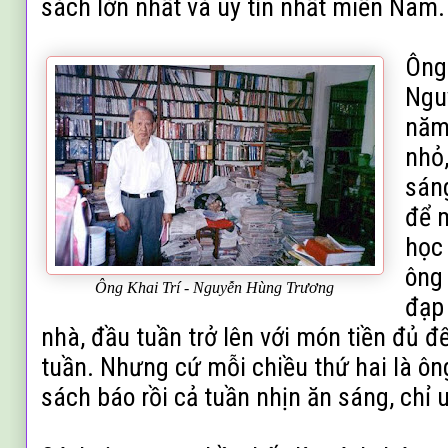
sách lớn nhất và uy tín nhất miền Nam.
Ông 
Ngu
năm
nhỏ
sán
để 
học 
ông
Ông Khai Trí -
Nguyễn Hùng Trương
đạp
nhà, đầu
tuần trở lên với món tiền đủ để
tuần.
Nhưng cứ mỗi chiều thứ hai là ông
sách báo rồi cả tuần nhịn ăn sáng, chỉ 