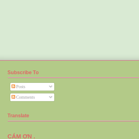
Subscribe To
Posts
Comments
Translate
CÁM ƠN .