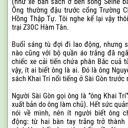
(như xe bán sách ở bến sông Seine b
Ông thường đậu trước cổng Trường
C
Hồng Thập Tự. Tôi nghe kể lạ
i
vậy thô
trại Z30C Hàm Tân.
Buổỉ sáng
t
ù đợi đi lao động, nhưng 
nào cũng với bộ quần áo trắng đã ng
chiếc xe cải tiến chứa phân Bắc cuả
t
vậy, ít ai biết ông là ai. Đó là ông Ng
sách Khai Trí nổi tiếng ở Sài Gòn trướ
Người Sài Gòn gọi ông là "ông Khai Trí
xuất bản do ông làm chủ). Hết sức qu
nói về mình, nên ít người biết ông c
động: từ hai bàn tay trắng trở thành