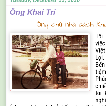
Ông Khai Trí
Ông chủ nhà sách Khai
Tôi
vi
ệ
c
Việ
Lợi
Bế
tiệ
Phúc
chi
tôi 
ngh