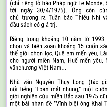
(chỉ riêng tờ báo Pháp ngữ Le Monde, 
tới ngày 30/4/1975). Ông còn cù
chủ
trương ra Tuần báo Thiếu Nhi v
đầu
sách có giá trị.
Riêng trong khoảng 10 năm từ 1993 
chọn
và biên soạn khoảng 15 cuốn sá
thế
giới chọn lọc, Quê em mến yêu, L
cho
người miền Nam, Huế mến yêu, N
vănchương Việt Nam...
Nhà văn Nguyễn Thụy Long (tác gi
nổi
tiếng "Loan mắt nhung," một cuốn
giới nghiên cứu miền Bắc sau 1975 cũn
một bài nhan đề "Vĩnh biệt ông Khai Tr