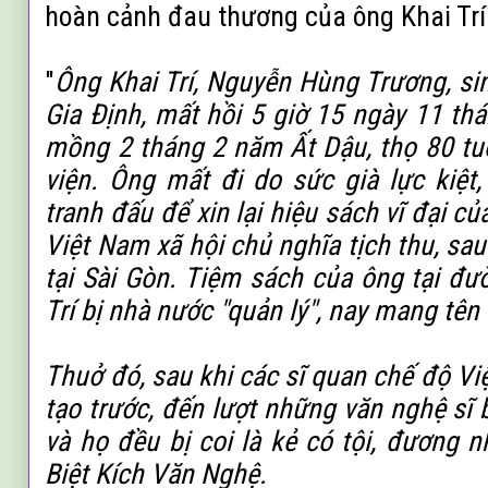
hoàn cảnh đau thương của ông Khai Trí
"
Ông Khai Trí, Nguyễn Hùng Trương, si
Gia Định, mất hồi 5 giờ 15 ngày 11 th
mồng 2 tháng 2 năm Ất Dậu, thọ 80 tuổ
viện. Ông mất đi do sức già lực kiệt
tranh đấu để xin lại hiệu sách vĩ đại củ
Việt Nam xã hội chủ nghĩa tịch thu,
sau
tại Sài Gòn. Tiệm sách của ông
tại đư
Trí bị nhà nước "quản
lý", nay mang tê
Thuở đó, sau khi các sĩ quan chế độ V
tạo trước, đến lượt những văn nghệ sĩ 
và họ đều bị coi là kẻ có tội,
đương nhi
Biệt Kích Văn Nghệ.