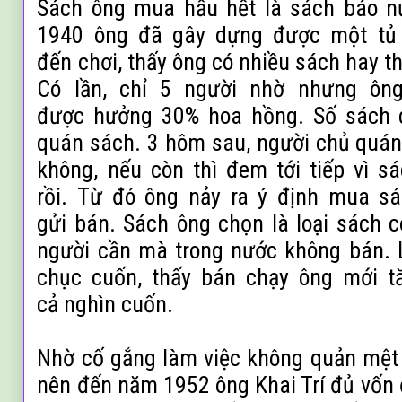
Sách ông mua hầu hết là sách báo nư
1940
ông đã gây dựng được một tủ 
đến
chơi, thấy ông có nhiều sách hay 
Có
lần, chỉ 5 người nhờ nhưng ô
được
hưởng 30% hoa hồng. Số sách d
quán
sách. 3 hôm sau, người chủ quán 
không,
nếu còn thì đem tới tiếp vì s
rồi.
Từ đó ông nảy ra ý định mua sá
gửi
bán. Sách ông chọn là loại sách có
người
cần mà trong nước không bán. 
chục
cuốn, thấy bán chạy ông mới tă
cả
nghìn cuốn.
Nhờ cố gắng làm việc không quản mệt 
nên đến năm 1952 ông Khai Trí đủ vốn