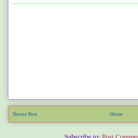
Newer Post
Home
Subscribe to:
Post Commen