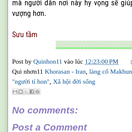
mà người dân nơi này hy vọng sẽ giúp
vượng hơn.
S
ưu t
ầm
_____________________
Post by
Quinhon11
vào lúc
12:23:00 PM
Qui nhơn11
Khorasan - Iran
,
làng cổ Makhun
"người tí hon"
,
Xã hội đời sống
No comments:
Post a Comment