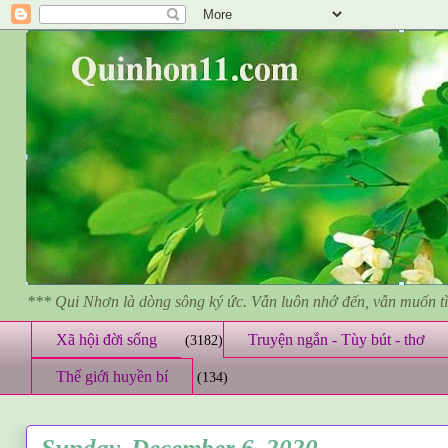
*** Qui Nhơn là dòng sông ký ức. Vẫn luôn nhớ đến, vẫn muốn 
Xã hội đời sống
Truyện ngắn - Tùy bút - thơ
(3182)
Thế giới huyền bí
(134)
Sunday, December 6, 2020