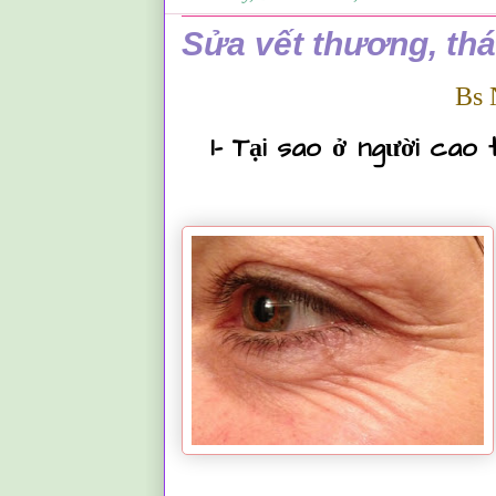
Sửa vết thương, th
Bs 
1- Tại sao ở người cao 