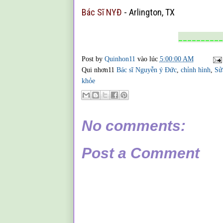
Bác Sĩ NY
Đ
-
Arlington, TX
__________
Post by
Quinhon11
vào lúc
5:00:00 AM
Qui nhơn11
Bác sĩ Nguyễn ý Đức
,
chỉnh hình
,
Sử
khỏe
No comments:
Post a Comment