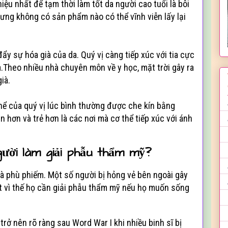
ệu nhất để tạm thời làm tốt da người cao tuổi là bôi
ng không có sản phẩm nào có thể vĩnh viễn lấy lại
ẩy sự hóa già của da. Quý vị càng tiếp xúc với tia cực
à.Theo nhiều nhà chuyên môn về y học, mặt trời gây ra
ià.
thể của quý vị lúc bình thường được che kín bằng
hơn và trẻ hơn là các nơi mà cơ thể tiếp xúc với ánh
gười làm giải phẫu thẩm mỹ?
à phù phiếm. Một số người bị hỏng vẻ bên ngoài gây
ật vì thế họ cần giải phẫu thẩm mỹ nếu họ muốn sống
trở nên rõ ràng sau Word War I khi nhiều binh sĩ bị