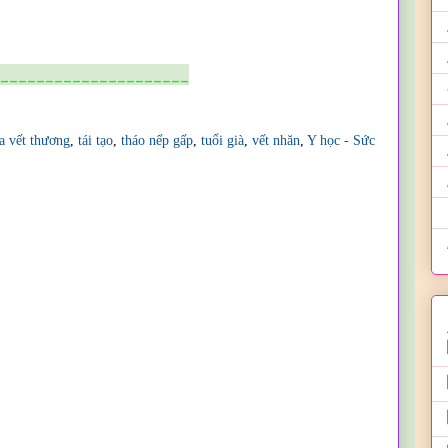
_____________________
a vết thương
,
tái tạo
,
tháo nếp gấp
,
tuổi già
,
vết nhăn
,
Y học - Sức