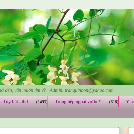
nhớ đến, vẫn muốn tìm về - Admin: tranquinhon@yahoo.com
- Tùy bút - thơ
Trong bếp ngoài vườn *
Y h
(1493)
(616)