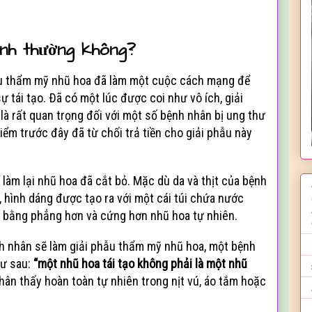
ình thường không?
hẫu thẩm mỹ nhũ hoa đã làm một cuộc cách mạng để
ự tái tạo. Ðã có một lúc được coi như vô ích, giải
là rất quan trọng đối với một số bệnh nhân bị ung thư
iểm trước đây đã từ chối trả tiền cho giải phẫu này
 làm lại nhũ hoa đã cắt bỏ. Mặc dù da và thịt của bệnh
, hình dáng được tạo ra với một cái túi chứa nước
, bằng phẳng hơn và cứng hơn nhũ hoa tự nhiên.
h nhân sẽ làm giải phẫu thẩm mỹ nhũ hoa, một bệnh
hư sau:
“một nhũ hoa tái tạo không phải là một nhũ
nhân thấy hoàn toàn tự nhiên trong nịt vú, áo tắm hoặc