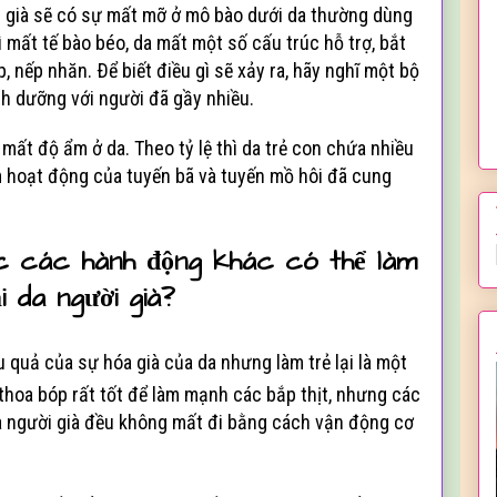
i già sẽ có sự mất mỡ ở mô bào dưới da thường dùng
 mất tế bào béo, da mất một số cấu trúc hỗ trợ, bắt
 nếp nhăn. Ðể biết điều gì sẽ xảy ra, hãy nghĩ một bộ
nh dưỡng với người đã gầy nhiều.
mất độ ẩm ở da. Theo tỷ lệ thì da trẻ con chứa nhiều
m hoạt động của tuyến bã và tuyến mồ hôi đã cung
ặc các hành động khác có thể làm
ại da người già?
ậu quả của sự hóa già của da nhưng làm trẻ lại là một
thoa bóp rất tốt để làm mạnh các bắp thịt, nhưng các
da người già đều không mất đi bằng cách vận động cơ