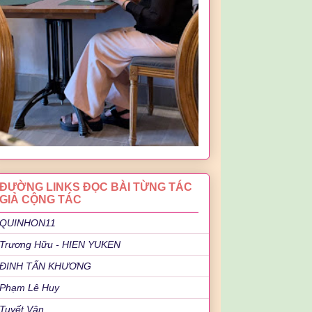
ĐƯỜNG LINKS ĐỌC BÀI TỪNG TÁC
GIẢ CỘNG TÁC
QUINHON11
Trương Hữu - HIEN YUKEN
ĐINH TẤN KHƯƠNG
Phạm Lê Huy
Tuyết Vân