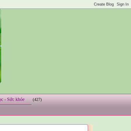
ọc - Sức khỏe
(427)