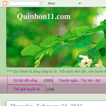
*** Qui Nhơn là dòng sông ký ức. Vẫn luôn nhớ đến, vẫn muốn 
Xã hội đời sống
Truyện ngắn - Tùy bút - thơ
(3182)
Thế giới huyền bí
(134)
Thursday, February 24, 2022