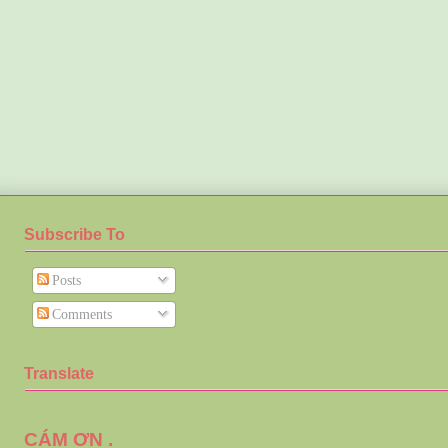
Subscribe To
Posts
Comments
Translate
CÁM ƠN .