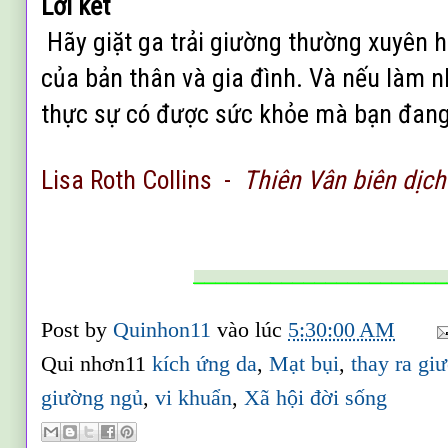
Lời kết
Hãy giặt ga trải giường thường xuyên 
của bản thân và gia đình. Và nếu làm n
thực sự có được s
ức khỏe
mà bạn đang
Lisa Roth Collins -
Thiên Vân biên dịch
_______________________
Post by
Quinhon11
vào lúc
5:30:00 AM
Qui nhơn11
kích ứng da
,
Mạt bụi
,
thay ra gi
giường ngủ
,
vi khuẩn
,
Xã hội đời sống