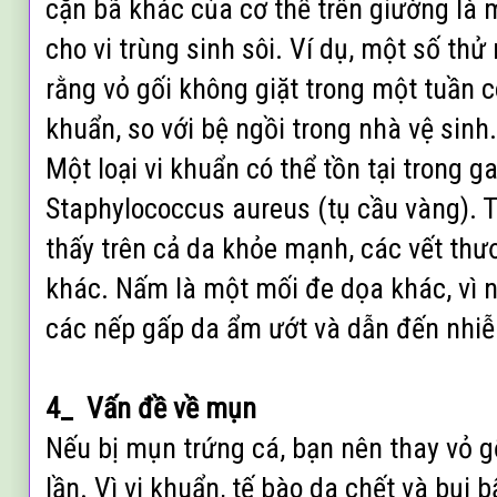
cặn bã khác của cơ thể trên giường l
cho vi trùng sinh sôi. Ví dụ, một số th
rằng vỏ gối không giặt trong một tuần c
khuẩn, so với bệ ngồi trong nhà vệ sinh
Một loại vi khuẩn có thể tồn tại trong g
Staphylococcus aureus (tụ cầu vàng). 
thấy trên cả da khỏe mạnh, các vết thư
khác. Nấm là một mối đe dọa khác, vì n
các nếp gấp da ẩm ướt và dẫn đến nhiễ
4_ Vấn đề về mụn
Nếu bị mụn trứng cá, bạn nên thay vỏ g
lần. Vì vi khuẩn, tế bào da chết và bụi b