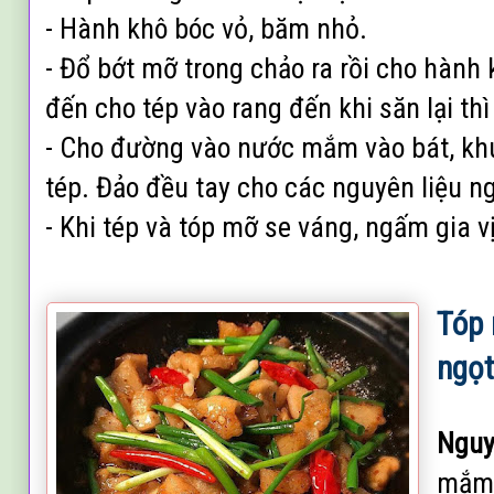
- Hành khô bóc vỏ, băm nhỏ.
- Đổ bớt mỡ trong chảo ra rồi cho hành 
đến cho tép vào rang đến khi săn lại th
- Cho đường vào nước mắm vào bát, khu
tép. Đảo đều tay cho các nguyên liệu ng
- Khi tép và tóp mỡ se váng, ngấm gia vị
Tóp
ngọ
Nguy
mắm,