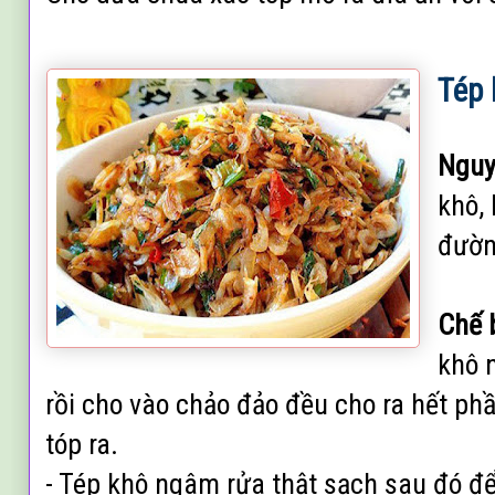
Tép 
Nguy
khô,
đườn
Chế 
khô 
rồi cho vào chảo đảo đều cho ra hết ph
tóp ra.
- Tép khô ngâm rửa thật sạch sau đó để