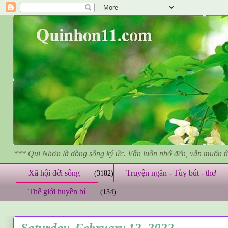
*** Qui Nhơn là dòng sông ký ức. Vẫn luôn nhớ đến, vẫn muốn 
Xã hội đời sống
Truyện ngắn - Tùy bút - thơ
(3182)
Thế giới huyền bí
(134)
Saturday, February 12, 2022