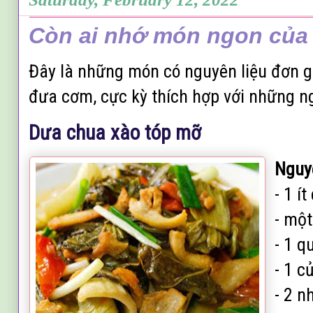
Còn ai nhớ món ngon của
Đây là những món có nguyên liệu đơn g
đưa cơm, cực kỳ thích hợp với những ng
Dưa chua xào tóp mỡ
Nguyê
- 1 í
- mộ
- 1 q
- 1 c
- 2 n