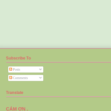
Subscribe To
Posts
Comments
Translate
CÁM ƠN .