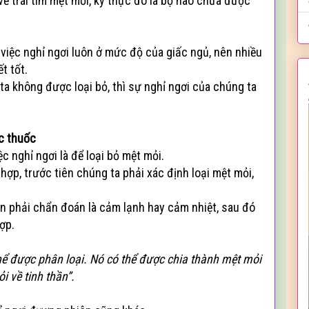
ề trái tim mệt mỏi, kỳ thực đó là bộ não chưa được
ề việc nghỉ ngơi luôn ở mức độ của giấc ngủ, nên nhiều
t tốt.
a không được loại bỏ, thì sự nghỉ ngơi của chúng ta
ốc thuốc
c nghỉ ngơi là để loại bỏ mệt mỏi.
 hợp, trước tiên chúng ta phải xác định loại mệt mỏi,
n phải chẩn đoán là cảm lạnh hay cảm nhiệt, sau đó
ợp.
hể được phân loại. Nó có thể được chia thành mệt mỏi
i về tinh thần”.