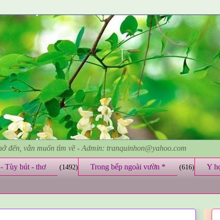
nhớ đến, vẫn muốn tìm về - Admin: tranquinhon@yahoo.com
- Tùy bút - thơ
Trong bếp ngoài vườn *
Y h
(1492)
(616)