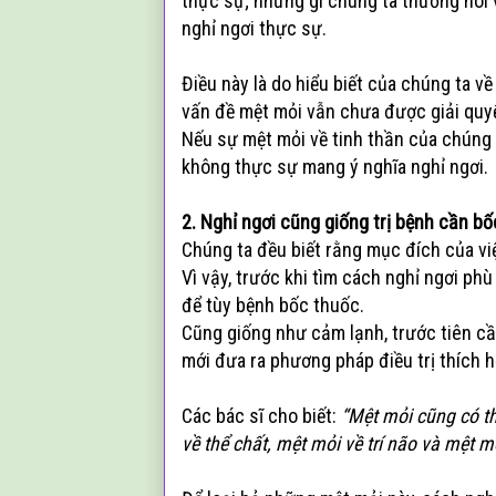
thực sự; những gì chúng ta thường nói v
nghỉ ngơi thực sự.
Điều này là do hiểu biết của chúng ta v
vấn đề mệt mỏi vẫn chưa được giải quyế
Nếu sự mệt mỏi về tinh thần của chúng t
không thực sự mang ý nghĩa nghỉ ngơi.
2. Nghỉ ngơi cũng giống trị bệnh cần b
Chúng ta đều biết rằng mục đích của việ
Vì vậy, trước khi tìm cách nghỉ ngơi phù
để tùy bệnh bốc thuốc.
Cũng giống như cảm lạnh, trước tiên cầ
mới đưa ra phương pháp điều trị thích h
Các bác sĩ cho biết:
“Mệt mỏi cũng có t
về thể chất, mệt mỏi về trí não và mệt mỏ