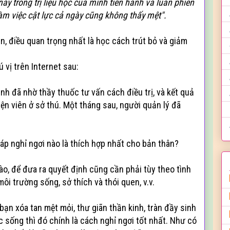
này trong trị liệu học của mình tiến hành và luân phiên
àm việc cật lực cả ngày cũng không thấy mệt".
n, điều quan trọng nhất là học cách trút bỏ và giảm
vị trên Internet sau:
h đã nhờ thầy thuốc tư vấn cách điều trị, và kết quả
ện viên ở sở thú. Một tháng sau, người quản lý đã
áp nghỉ ngơi nào là thích hợp nhất cho bản thân?
nào, để đưa ra quyết định cũng cần phải tùy theo tình
ôi trường sống, sở thích và thói quen, v.v.
ạn xóa tan mệt mỏi, thư giãn thần kinh, tràn đầy sinh
ộc sống thì đó chính là cách nghỉ ngơi tốt nhất. Như có