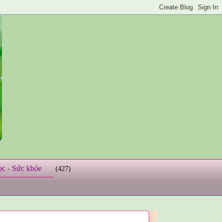
ọc - Sức khỏe
(427)