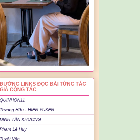
ĐƯỜNG LINKS ĐỌC BÀI TỪNG TÁC
GIẢ CỘNG TÁC
QUINHON11
Trương Hữu - HIEN YUKEN
ĐINH TẤN KHƯƠNG
Phạm Lê Huy
Tuyết Vân