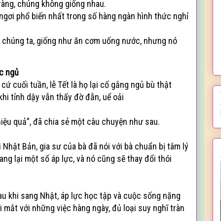
õ ràng, chúng không giống nhau.
ngơi phổ biến nhất trong số hàng ngàn hình thức nghỉ
 chúng ta, giống như ăn cơm uống nước, nhưng nó
ấc ngủ
ứ cuối tuần, lễ Tết là họ lại cố gắng ngủ bù thật
khi tỉnh dậy vẫn thấy đờ đẫn, uể oải
iệu quả”, đã chia sẻ một câu chuyện như sau.
 Nhật Bản, gia sư của bà đã nói với bà chuẩn bị tâm lý
ng lại một số áp lực, và nó cũng sẽ thay đổi thói
u khi sang Nhật, áp lực học tập và cuộc sống nặng
i mắt với những việc hàng ngày, đủ loại suy nghĩ tràn