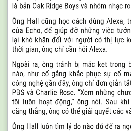
là bản Oak Ridge Boys và nhóm nhạc r
Ông Hall cũng học cách dùng Alexa, tr
của Echo, để giúp đỡ những việc tưở
lại khó khăn đối với người có thị lực k
thời gian, ông chỉ cần hỏi Alexa.
Ngoài ra, ông tránh bị mắc kẹt trong 
nào, như cố gắng khắc phục sự cố má
công nghệ gần đây, ông chỉ đơn giản tắ
PBS và Charlie Rose. “Xem những chươ
tôi luôn hoạt động,” ông nói. Sau kh
căng thẳng, ông có thể giải quyết các 
Ông Hall luôn tìm lý do nào đó để ra ng