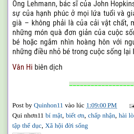
Ông Lehmann, bác sĩ của John Hopkins 
sự của hạnh phúc ở mọi lứa tuổi và gia
già – không phải là của cải vật chất, m
những món quà đơn giản của cuộc sốn
bé hoặc ngắm nhìn hoàng hôn với ngư
những điều nhỏ bé trong cuộc sống lại 
Vân Hi
biên dịch
__________________
Post by
Quinhon11
vào lúc
1:09:00 PM
Qui nhơn11
bí mật
,
biết ơn
,
chấp nhận
,
hài l
tập thể dục
,
Xã hội đời sống