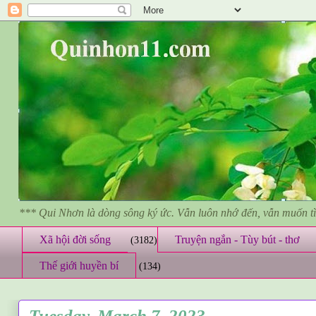
*** Qui Nhơn là dòng sông ký ức. Vẫn luôn nhớ đến, vẫn muốn 
Xã hội đời sống
Truyện ngắn - Tùy bút - thơ
(3182)
Thế giới huyền bí
(134)
Tuesday, March 7, 2023