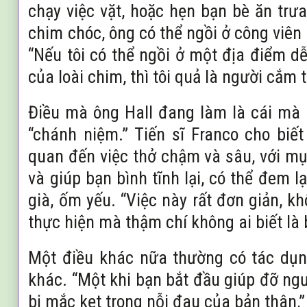
chạy việc vặt, hoặc hẹn bạn bè ăn trư
chim chóc, ông có thể ngồi ở công viên 
“Nếu tôi có thể ngồi ở một địa điểm dễ
của loài chim, thì tôi quả là người cắm 
Điều mà ông Hall đang làm là cái mà 
“chánh niệm.” Tiến sĩ Franco cho biế
quan đến việc thở chậm và sâu, với mụ
và giúp bạn bình tĩnh lại, có thể đem lạ
già, ốm yếu. “Việc này rất đơn giản, kh
thực hiện mà thậm chí không ai biết là
Một điều khác nữa thường có tác dụn
khác. “Một khi bạn bắt đầu giúp đỡ ng
bị mắc kẹt trong nỗi đau của bản thân,”