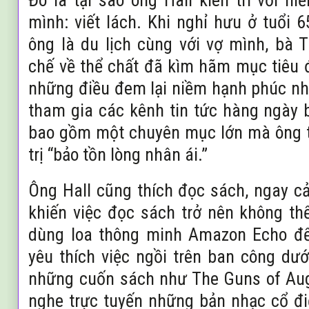
Đó là tại sao ông Hall kiên trì với 
mình: viết lách. Khi nghỉ hưu ở tuổi 
ông là du lịch cùng với vợ mình, bà
chế về thể chất đã kìm hãm mục tiêu đó
những điều đem lại niềm hạnh phúc nh
tham gia các kênh tin tức hàng ngày b
bao gồm một chuyên mục lớn mà ông tá
trị “bảo tồn lòng nhân ái.”
Ông Hall cũng thích đọc sách, ngay c
khiến việc đọc sách trở nên không t
dùng loa thông minh Amazon Echo để
yêu thích việc ngồi trên ban công dư
những cuốn sách như The Guns of Aug
nghe trực tuyến những bản nhạc cổ đi