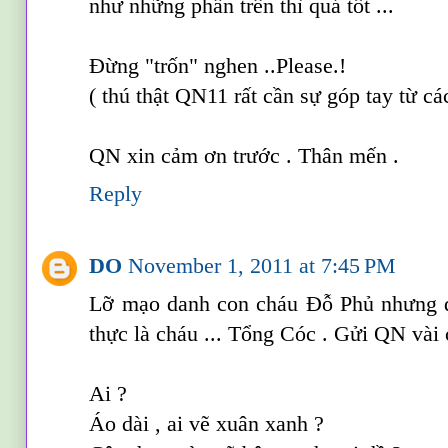
như những phần trên thì quá tốt ...
Đừng "trốn" nghen ..Please.!
( thú thật QN11 rất cần sự góp tay từ cá
QN xin cảm ơn trước . Thân mến .
Reply
DO
November 1, 2011 at 7:45 PM
Lỡ mạo danh con cháu Đỗ Phủ nhưng đ
thực là cháu ... Tổng Cóc . Gửi QN vài 
Ai ?
Áo dài , ai vẽ xuân xanh ?