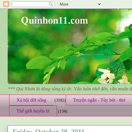
*** Qui Nhơn là dòng sông ký ức. Vẫn luôn nhớ đến, vẫn muốn 
Xã hội đời sống
Truyện ngắn - Tùy bút - thơ
(3182)
Thế giới huyền bí
(134)
Friday, October 28, 2011