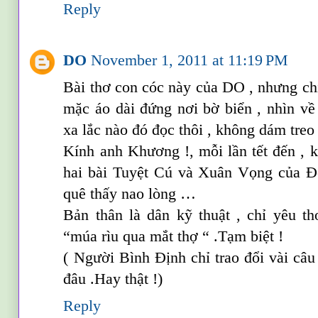
Reply
DO
November 1, 2011 at 11:19 PM
Bài thơ con cóc này của DO , nhưng ch
mặc áo dài đứng nơi bờ biển , nhìn về 
xa lắc nào đó đọc thôi , không dám treo 
Kính anh Khương !, mỗi lần tết đến , k
hai bài Tuyệt Cú và Xuân Vọng của Đ
quê thấy nao lòng …
Bản thân là dân kỹ thuật , chỉ yêu t
“múa rìu qua mắt thợ “ .Tạm biệt !
( Người Bình Định chỉ trao đổi vài câu
đâu .Hay thật !)
Reply