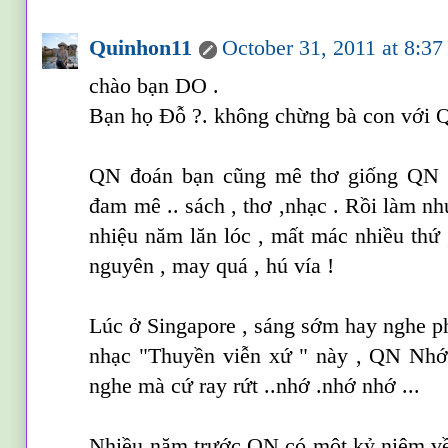
Quinhon11
October 31, 2011 at 8:3
chào bạn DO .
Bạn họ Đỗ ?. không chừng bà con với 
QN đoán bạn cũng mê thơ giống QN r
đam mê .. sách , thơ ,nhạc . Rồi làm n
nhiệu năm lăn lóc , mất mác nhiều thứ 
nguyên , may quá , hú vía !
Lúc ở Singapore , sáng sớm hay nghe p
nhạc "Thuyền viễn xứ " này , QN Nhớ
nghe mà cứ ray rứt ..nhớ .nhớ nhớ ...
Nhiều năm trước QN có một kỷ niệm về 