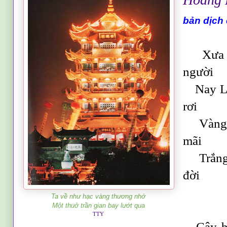
bản dịch
Xưa cá
người
Nay Lầ
rơi
Vàng t
mãi
Trắng 
đời
Ta về như hạc vàng thương nhớ
Một thuở trần gian bay lướt qua
TTY
Cây bế