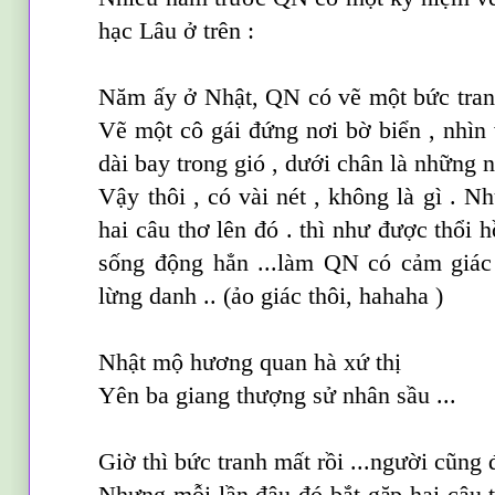
hạc Lâu ở trên :
Năm ấy ở Nhật, QN có vẽ một bức tranh
Vẽ một cô gái đứng nơi bờ biển , nhìn v
dài bay trong gió , dưới chân là những 
Vậy thôi , có vài nét , không là gì . 
hai câu thơ lên đó . thì như được thổi 
sống động hẳn ...làm QN có cảm giác
lừng danh .. (ảo giác thôi, hahaha )
Nhật mộ hương quan hà xứ thị
Yên ba giang thượng sử nhân sầu ...
Giờ thì bức tranh mất rồi ...người cũng 
Nhưng mỗi lần đâu đó bắt gặp hai câu t