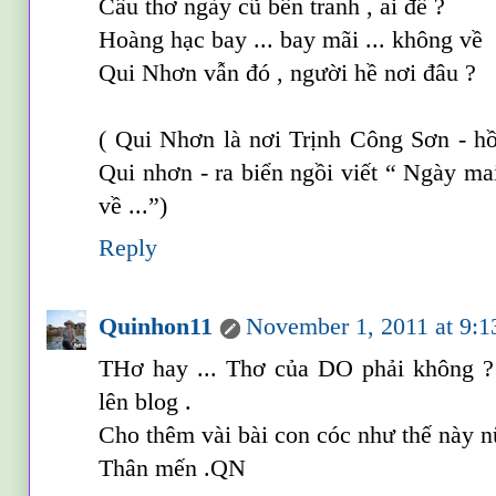
Câu thơ ngày cũ bên tranh , ai đề ?
Hoàng hạc bay ... bay mãi ... không về
Qui Nhơn vẫn đó , người hề nơi đâu ?
( Qui Nhơn là nơi Trịnh Công Sơn - h
Qui nhơn - ra biển ngồi viết “ Ngày ma
về ...”)
Reply
Quinhon11
November 1, 2011 at 9:
THơ hay ... Thơ của DO phải không ?
lên blog .
Cho thêm vài bài con cóc như thế này n
Thân mến .QN