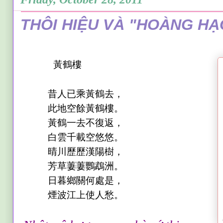
THÔI HIỆU VÀ "HOÀNG HẠ
黃鶴樓
昔人已乘黃鶴去，
此地空餘黃鶴樓。
黃鶴一去不復返，
白雲千載空悠悠。
晴川歷歷漢陽樹，
芳草萋萋鸚鵡洲。
日暮鄉關何處是，
煙波江上使人愁。