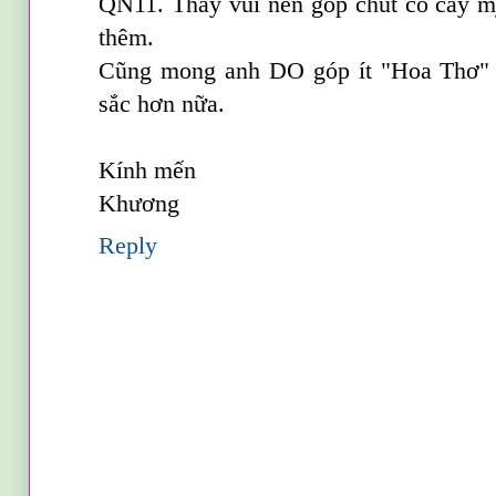
QN11. Thấy vui nên góp chút cỏ cây 
thêm.
Cũng mong anh DO góp ít "Hoa Thơ" 
sắc hơn nữa.
Kính mến
Khương
Reply