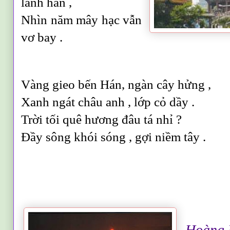
lánh hẳn ,
Nhìn năm mây hạc vẫn
vơ bay .
Vàng gieo bến Hán, ngàn cây hửng ,
Xanh ngát châu anh , lớp cỏ dầy .
Trời tối quê hương đâu tá nhỉ ?
Đầy sông khói sóng , gợi niềm tây .
Hoàng 