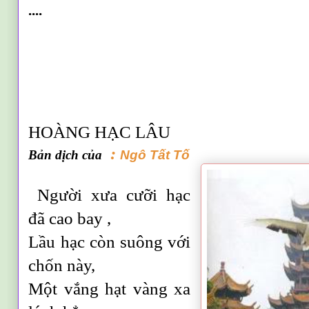
....
HOÀNG HẠC LÂU
:
Ngô Tất Tố
Bản dịch của
Người xưa cưỡi hạc
đã cao bay ,
Lầu hạc còn suông với
chốn này,
Một vắng hạt vàng xa