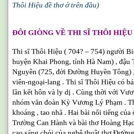
Thôi Hiệu đề thơ ở trên đầu)
ĐÔI GIÒNG VỀ THI SĨ THÔI HIỆU
Thi sĩ Thôi Hiệu ( 704? – 754) người Bi
huyện Khai Phong, tỉnh Hà Nam) , đậu T
Nguyên (725, đời Đường Huyền Tông) 
viên-ngoại-lang . Thi sĩ Thôi Hiệu có bả
lần kết hôn và ly dị . Cùng thời với Vư
nhóm văn đoàn Kỳ Vương Lý Phạm . T
khoáng , tao nhã . Hai bài nổi tiếng củ
Trường Can Hành và bài thơ Hoàng Hạc
cao sáng chói của nghệ thuật thơ Đường