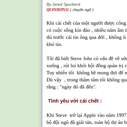
By:Jared Spurbeck
QUINHƠN11
( chuyển ngữ )
Khi cái chết của một người được công 
có cuộc sống kín đáo , nhiều năm âm t
thì trước cái tin ông qua đời , không 
khó tin.
Tôi đã biết Steve Jobs có vấn đề về s
xuống , rút lui khỏi hội đồng quản trị 
Tuy nhiên tô
i không hề mong đợi để ng
Dù vậy , trong thâm tâm tôi không quá
rằng : "ngày đó đã đến".
Tình yêu với cái chết :
Khi Steve trở lại Apple vào năm 1997 
bộ đội ngũ đã giải tán, toàn bộ dự án 