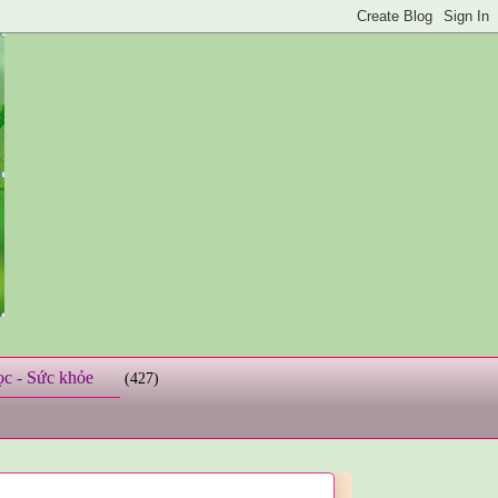
ọc - Sức khỏe
(427)