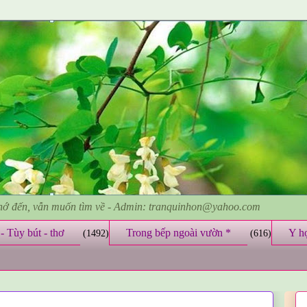
nhớ đến, vẫn muốn tìm về - Admin: tranquinhon@yahoo.com
- Tùy bút - thơ
Trong bếp ngoài vườn *
Y h
(1492)
(616)