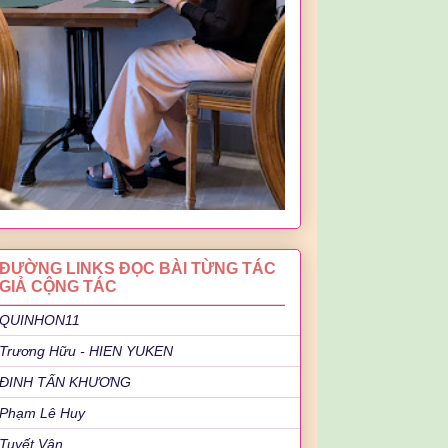
ĐƯỜNG LINKS ĐỌC BÀI TỪNG TÁC
GIẢ CỘNG TÁC
QUINHON11
Trương Hữu - HIEN YUKEN
ĐINH TẤN KHƯƠNG
Phạm Lê Huy
Tuyết Vân