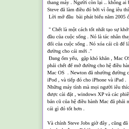
thang máy . Người còn lại .. không ai bi
Steve đã làm điều đó bởi vì ông iêu thí
Lời mở đầu bài phát biểu năm 2005 ở
" Chết là một cách tốt nhất tạo sự khở
đầu của cuộc sống
. Nó là tác nhân tha
đổi của cuộc sống . Nó xóa cái cũ để 
đường cho cái mới ."
Đang ốm yếu, gặp khó khăn , Mac O
phải chết để mở đường cho hệ điều hà
Mac OS . Newton đã nhường đường 
iPod , và tiếp đó cho iPhone và iPad .
Những máy tính mà mọi người iêu thí
được cài đặt , windows XP và các phi
bản cũ của hệ điều hành Mac đã phải 
cái gì đó tốt hơn .
Và chính Steve Jobs giờ đây , cũng đ