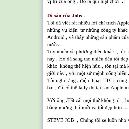
vị trí của ông . Đó là qui luật chơi ..!
Di sản của Jobs .
Tôi đã viết rất nhiều lời chỉ trích App
những vụ kiện từ những công ty khác ,
Android , và thấy những sản phẩm của
nước.
Tuy nhiên về phương diện khác , tôi k
này . Họ đã sáng tạo nhiều đều tốt đẹp
khác không thể hiện hữu , tồn tại mà
giới này , với một sứ mệnh cống hiến 
Tôi nghĩ rằng , điện thoại HTC's cũng 
bại , đó có thể là lý do tại sao Apple
Với ông .Tất cả mọi thứ không tốt , ha
bằng những thứ mới và tốt đẹp hơn ...
STEVE JOB , Chúng tôi sẽ luôn nhớ 