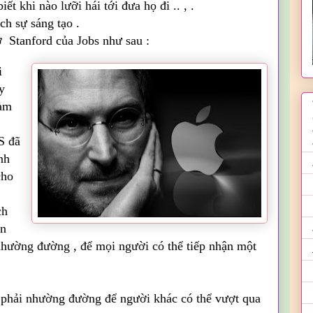
ết khi nào lưỡi hái tới đưa họ đi .. , .
ch sự sáng tạo .
 Stanford của Jobs như sau :
i
y
làm
S đã
nh
cho
ch
ên
nhường đường , để mọi người có thể tiếp nhận một
ã phải nhường đường để người khác có thể vượt qua