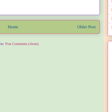
Home
Older Post
 to:
Post Comments (Atom)