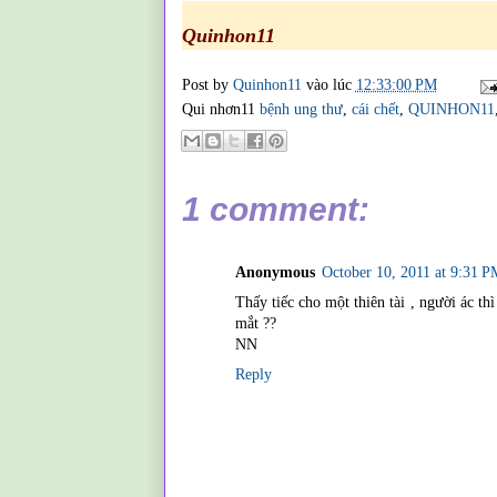
Quinhon11
Post by
Quinhon11
vào lúc
12:33:00 PM
Qui nhơn11
bệnh ung thư
,
cái chết
,
QUINHON11
1 comment:
Anonymous
October 10, 2011 at 9:31 P
Thấy tiếc cho một thiên tài , người ác th
mắt ??
NN
Reply