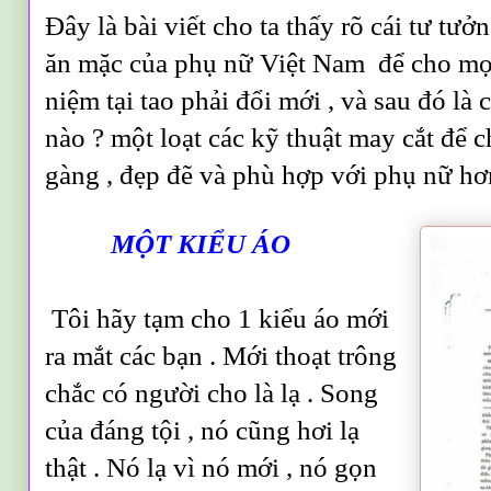
Đây là bài viết cho ta thấy rõ cái tư tưở
ăn mặc của phụ nữ Việt Nam để cho mọi
niệm tại tao phải đổi mới , và sau đó là 
nào ? một loạt các kỹ thuật may cắt để 
gàng , đẹp đẽ và phù hợp với phụ nữ h
MỘT KIỂU ÁO
Tôi hãy tạm cho 1 kiểu áo mới
ra mắt các bạn . Mới thoạt trông
chắc có người cho là lạ . Song
của đáng tội , nó cũng hơi lạ
thật . Nó lạ vì nó mới , nó gọn