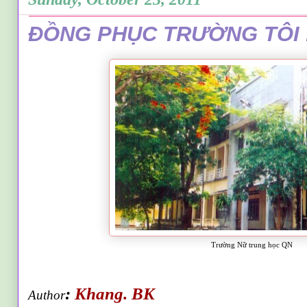
ĐỒNG PHỤC TRƯỜNG TÔI 
Trường Nữ trung học QN
:
Khang. BK
Author