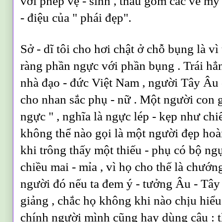
với phép vệ - sinh , thâu gồm các vẻ mỹ
- điệu của " phái đẹp".
Sở - dĩ tôi cho hơi chật ở chỗ bụng là vì
ràng phần ngực với phần bụng . Trái hẳ
nhà đạo - đức Việt Nam , người Tây Âu
cho nhan sắc phụ - nữ . Một người con 
ngực " , nghĩa là ngực lép - kẹp như ch
không thể nào gọi là một người đẹp hoà
khi trông thấy một thiếu - phụ có bộ ng
chiều mai - mỉa , vì họ cho thế là chướng 
người đó nếu ta đem ý - tưởng Âu - Tây ,
giảng , chắc họ không khi nào chịu hiểu
chính người mình cũng hay dùng câu : t