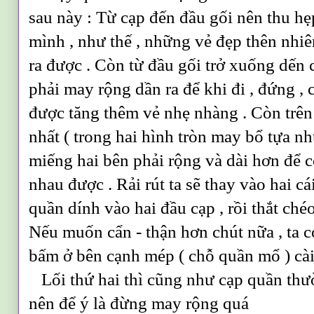
sau này : Từ cạp đến đầu gối nên thu hẹ
mình , như thế , những vẻ đẹp thên nhi
ra được . Còn từ đầu gối trở xuống dến 
phải may rộng dần ra để khi đi , đứng , 
được tăng thêm vẻ nhẹ nhàng . Còn trên c
nhất ( trong hai hình tròn may bổ tựa n
miếng hai bên phải rộng và dài hơn để 
nhau được . Rải rút ta sẽ thay vào hai cá
quần dính vào hai đầu cạp , rồi thắt ché
Nếu muốn cẩn - thận hơn chút nữa , ta 
bấm ở bên cạnh mép ( chỗ quần mổ ) cài
Lối thứ hai thì cũng như cạp quần th
nên để ý là đừng may rộng quá