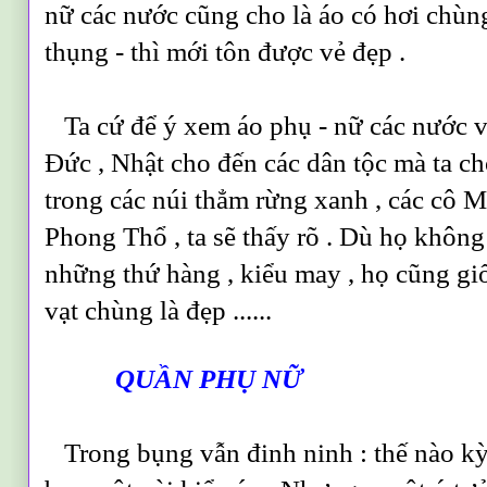
nữ các nước cũng cho là áo có hơi chù
thụng - thì mới tôn được vẻ đẹp .
Ta cứ để ý xem áo phụ - nữ các nước v
Đức , Nhật cho đến các dân tộc mà ta cho 
trong các núi thẳm rừng xanh , các cô 
Phong Thổ , ta sẽ thấy rõ . Dù họ khôn
những thứ hàng , kiểu may , họ cũng g
vạt chùng là đẹp ......
QUẦN PHỤ NỮ
Trong bụng vẫn đinh ninh : thế nào kỳ