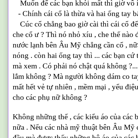
Muốn để các bạn khỏi mất thì giờ vô íc
- Chính cái cổ là thừa và hai ống tay bấ
Cúc cổ chẳng bao giờ cài thì cái cổ để 
che cổ ư ? Thì nó nhỏ xíu , che thế nào đ
nước lạnh bên Âu Mỹ chẳng cần cổ , nữa 
nóng . còn hai ống tay thì ... các bạn cứ 
mà xem . Có phải nó chật quá không ?...
lắm không ? Mà người không dám co tay v
mất hết vẻ tự nhiên , mềm mại , yểu điệu
cho các phụ nữ không ?
Không những thế , các kiểu áo của các b
nữa . Nếu các nhà mỹ thuật bên Âu Mỹ q
đầu mà được thấy những bộ áo của các b