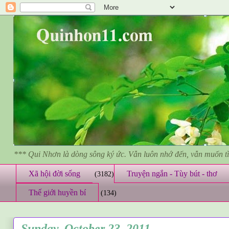
*** Qui Nhơn là dòng sông ký ức. Vẫn luôn nhớ đến, vẫn muốn 
Xã hội đời sống
Truyện ngắn - Tùy bút - thơ
(3182)
Thế giới huyền bí
(134)
Sunday, October 23, 2011