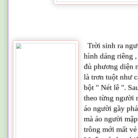
Trời sinh ra ngư
hình dáng riêng ,
đủ phương diện m
là trơn tuột như 
bột " Nét lê ". S
theo từng người 
áo người gầy phả
mà áo người mập 
trông mới mất vẻ