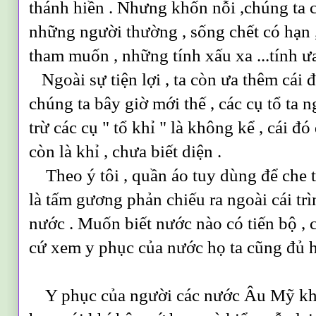
thánh hiền . Nhưng khốn nỗi ,chúng ta ch
những người thường , sống chết có hạn 
tham muốn , những tính xấu xa ...tính ưa
Ngoài sự tiện lợi , ta còn ưa thêm cái 
chúng ta bây giờ mới thế , các cụ tổ ta 
trừ các cụ " tổ khỉ " là không kể , cái đó
còn là khỉ , chưa biết diện .
Theo ý tôi , quần áo tuy dùng để che t
là tấm gương phản chiếu ra ngoài cái trì
nước . Muốn biết nước nào có tiến bộ , 
cứ xem y phục của nước họ ta cũng đủ h
Y phục của người các nước Âu Mỹ khô