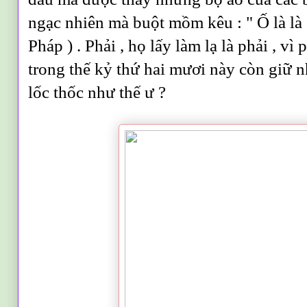
ngạc nhiên mà buột mồm kêu : " Ố là là .
Pháp ) . Phải , họ lấy làm lạ là phải , 
trong thế kỷ thứ hai mươi này còn giữ n
lốc thốc như thế ư ?