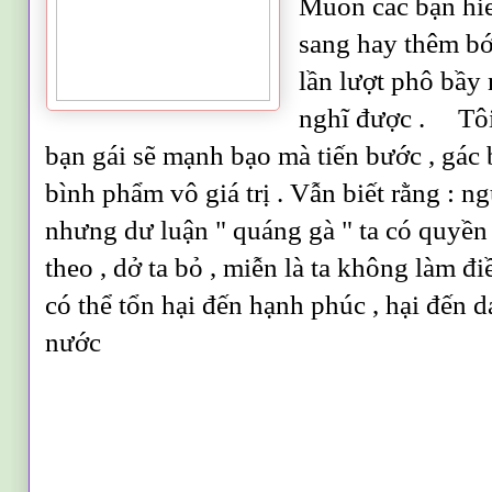
Muốn các bạn hi
sang hay thêm bớt
lần lượt phô bầy
nghĩ được .
Tôi m
bạn gái sẽ mạnh bạo mà tiến bước , gác 
bình phẩm vô giá trị . Vẫn biết rằng : n
nhưng dư luận " quáng gà " ta có quyền v
theo , dở ta bỏ , miễn là ta không làm đi
có thể tổn hại đến hạnh phúc , hại đến d
nước