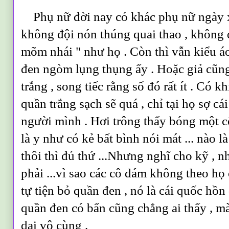
Phụ nữ đời nay có khác phụ nữ ngày 
không đội nón thúng quai thao , không 
mõm nhái " như họ . Còn thì vẫn kiểu áo
đen ngòm lụng thụng ấy . Hoặc giả cũn
trắng , song tiếc rằng số đó rất ít . Có 
quần trắng sạch sẽ quá , chỉ tại họ sợ cá
người mình . Hơi trông thấy bóng một c
là y như có kẻ bất bình nói mát ... nào là 
thôi thì đủ thứ ...Nhưng nghĩ cho kỹ , 
phải ...vì sao các cô dám không theo họ 
tự tiện bỏ quần đen , nó là cái quốc hồ
quần đen có bẩn cũng chẳng ai thấy , mà
dại vô cùng .