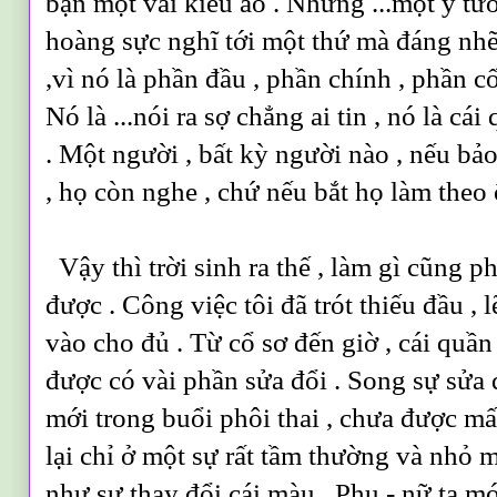
bạn một vài kiểu áo . Nhưng ...một ý tư
hoàng sực nghĩ tới một thứ mà đáng nhẽ
,vì nó là phần đầu , phần chính , phần c
Nó là ...nói ra sợ chẳng ai tin , nó là cá
. Một người , bất kỳ người nào , nếu bảo
, họ còn nghe , chứ nếu bắt họ làm theo 
Vậy thì trời sinh ra thế , làm gì cũng p
được . Công việc tôi đã trót thiếu đầu , l
vào cho đủ .
Từ cổ sơ đến giờ , cái quần
được có vài phần sửa đổi . Song sự sửa
mới trong buổi phôi thai , chưa được m
lại chỉ ở một sự rất tầm thường và nhỏ m
như sự thay đổi cái màu . Phụ - nữ ta mớ