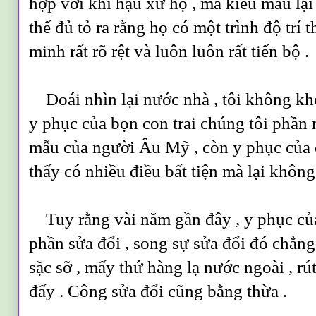
hợp với khí hậu xứ họ , mà kiểu mẫu lại 
thế đủ tỏ ra rằng họ có một trình độ trí 
minh rất rõ rệt và luôn luôn rất tiến bộ .
Đoái nhìn lại nước nhà , tôi không khỏ
y phục của bọn con trai chúng tôi phần
mẫu của người Âu Mỹ , còn y phục của c
thấy có nhiều điều bất tiện mà lại không 
Tuy rằng vài năm gần đây , y phục của
phần sửa đổi , song sự sửa đổi đó chẳn
sặc sỡ , mấy thứ hàng lạ nước ngoài , rút
đấy . Công sửa đổi cũng bằng thừa .