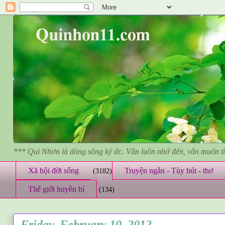
*** Qui Nhơn là dòng sông ký ức. Vẫn luôn nhớ đến, vẫn muốn 
Xã hội đời sống
Truyện ngắn - Tùy bút - thơ
(3182)
Thế giới huyền bí
(134)
Friday, February 10, 2012