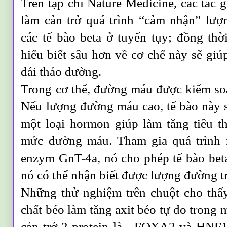
Trên tạp chí Nature Medicine, các tác g
làm cản trở quá trình “cảm nhận” lư
các tế bào beta ở tuyến tụy; đồng th
hiểu biết sâu hơn về cơ chế này sẽ gi
đái tháo đường.
Trong cơ thể, đường máu được kiểm soát
Nếu lượng đường máu cao, tế bào này sẽ
một loại hormon giúp làm tăng tiêu t
mức đường máu. Tham gia quá trình n
enzym GnT-4a, nó cho phép tế bào beta
nó có thể nhận biết được lượng đường 
Những thử nghiệm trên chuột cho thấ
chất béo làm tăng axit béo tự do trong 
cản trở 2 protein là - FOXA2 và HNF1A