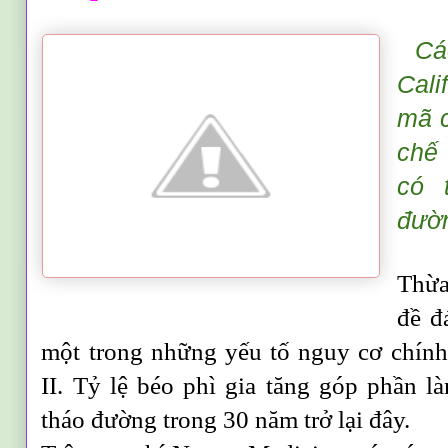
Cá
Cali
mã c
chế
có 
đườn
Thừa
đề đ
một trong những yếu tố nguy cơ chính
II. Tỷ lệ béo phì gia tăng góp phần l
tháo đường trong 30 năm trở lại đây.