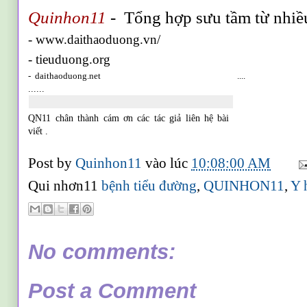
Quinhon11
- Tổng hợp sưu tầm từ nhiề
- www.daithaoduong.vn/
- tieuduong.org
- daithaoduong.net
....
......
QN11 chân thành cám ơn các tác giả liên hệ bài
viết .
Post by
Quinhon11
vào lúc
10:08:00 AM
Qui nhơn11
bệnh tiểu đường
,
QUINHON11
,
Y 
No comments:
Post a Comment