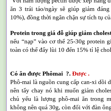
Với hàm lượng pectin được xếp hàng đầ
ăn 3 trái táo/ngày sẽ giúp giảm đáng 
10%), đồng thời ngăn chặn sự tích tụ củ
Protein trong giá đỗ giúp giảm choles
nếu “nạp” vào cơ thể 25-30g protein g
toàn có thể đẩy lùi 10 đến 15% tỉ lệ cho
Có ăn được Phômai ?.
Được .
Phô-mai là nguồn cung cấp can-xi dồi 
nên tẩy chay nó khi muốn giảm chole
chủ yếu là lượng phô-mai ăn trong m
không nên quá 30g, còn đối với đàn ôn