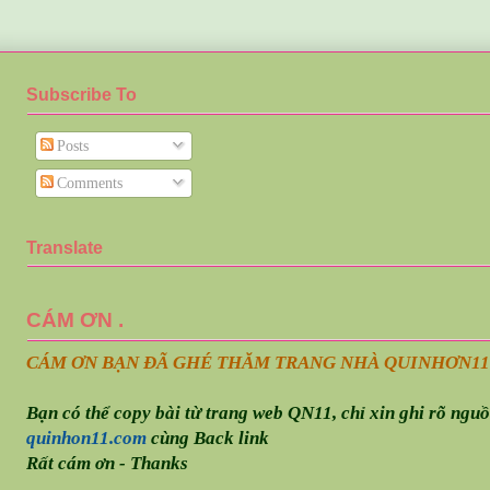
Subscribe To
Posts
Comments
Translate
CÁM ƠN .
CÁM ƠN BẠN ĐÃ GHÉ THĂM TRANG NHÀ QUINHƠN
11
Bạn có thể copy bài từ trang web QN11, chỉ xin ghi rõ ngu
quinhon11.com
cùng Back link
Rất cám ơn - Thanks