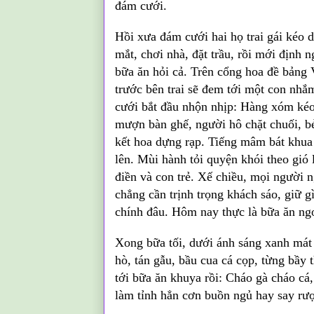
đám cưới.
Hồi xưa đám cưới hai họ trai gái kéo 
mắt, chơi nhà, đặt trầu, rồi mới định 
bữa ăn hỏi cả. Trên cổng hoa đề bảng 
trước bên trai sẽ đem tới một con nhắ
cưới bắt đầu nhộn nhịp: Hàng xóm kéo t
mượn bàn ghế, người hô chặt chuối, bẻ
kết hoa dựng rạp. Tiếng mâm bát khua 
lên. Mùi hành tỏi quyện khói theo gió 
điền và con trẻ. Xế chiều, mọi người
chẳng cần trịnh trọng khách sáo, giữ g
chính đâu. Hôm nay thực là bữa ăn ngon
Xong bữa tối, dưới ánh sáng xanh mát
hò, tán gẫu, bầu cua cá cọp, từng bầy
tới bữa ăn khuya rồi: Cháo gà cháo cá
làm tỉnh hẳn cơn buồn ngủ hay say rư