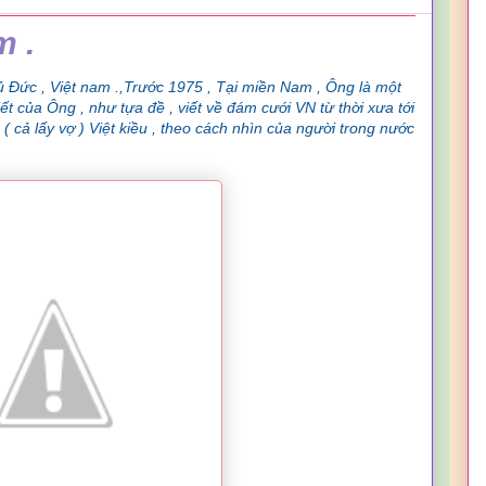
m .
ủ Đức , Việt nam .,Trước 1975 , Tại miền Nam , Ông là một
ết của Ông , như tựa đề , viết về đám cưới VN từ thời xưa tới
 ( cả lấy vợ ) Việt kiều , theo cách nhìn của người trong nước