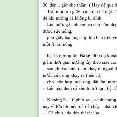
30' đến 1 giờ cho thấm. ( Hay để qua đ
-
Trải một lớp giấy bạc trên bề mặt c
để khi nướng cá không bi dính.
- Lúc nướng banh con cá cho nằm dẹp p
được sức nóng.
- phủ giấy bạc một lớp kín bên trên co
một ít hơi nóng.
- bật lò nướng lửa
Bake
400 độ khoảng
giảm thời gian nướng tùy theo size co
- sau khi cá chín, đem khay ra ngoài t
nước cá trong khay ra (nếu có)
- cho hỗn hợp mật ong, dầu ăn, nước 
- Lúc này đem cá vào lò trở lại , bật 
- Khoảng 5 - 10 phút sau, canh chừng t
này vì lửa lớn nên rất dễ cháy, phải 
- Cá chín , da dòn thì tắt lửa ,