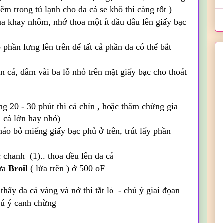
êm trong tủ lạnh cho da cá se khô thì càng tốt )
ủa khay nhôm, nhớ thoa một ít dầu dâu lên giấy bạc
hần lưng lên trên để tất cả phần da có thể bắt
n cá, đâm vài ba lỗ nhỏ trên mặt giấy bạc cho thoát
 20 - 30 phút thì cá chín , hoặc thăm chừng gia
n cá lớn hay nhỏ)
háo bỏ miếng giấy bạc phủ ở trên, trút lấy phần
chanh (1).. thoa đều lên da cá
lửa
Broil
( lửa trên ) ở
500 oF
hấy da cá vàng và nở thì tắt lò - chú ý giai đọan
chú ý canh chừng