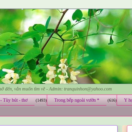
nhớ đến, vẫn muốn tìm về - Admin: tranquinhon@yahoo.com
- Tùy bút - thơ
Trong bếp ngoài vườn *
Y h
(1493)
(616)