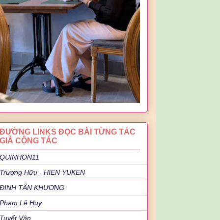
ĐƯỜNG LINKS ĐỌC BÀI TỪNG TÁC
GIẢ CỘNG TÁC
QUINHON11
Trương Hữu - HIEN YUKEN
ĐINH TẤN KHƯƠNG
Phạm Lê Huy
Tuyết Vân