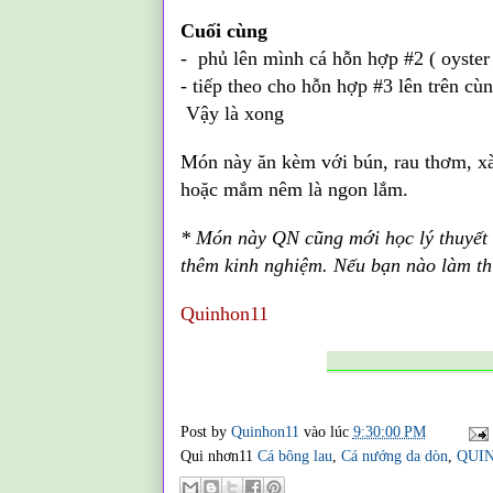
Cuối cùng
- phủ lên mình cá hỗn hợp
#2 ( oyster
- tiếp theo cho hỗn hợp #3 lên trên c
Vậy là xong
Món này ăn kèm với bún, rau thơm, xà
hoặc mắm nêm là ngon lắm.
* Món này QN cũng mới học lý thuyết 
thêm kinh nghiệm. Nếu bạn nào làm thử
Quinhon11
________________
Post by
Quinhon11
vào lúc
9:30:00 PM
Qui nhơn11
Cá bông lau
,
Cá nướng da dòn
,
QUI