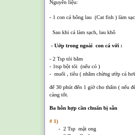
Nguyên liệu:
- 1 con cá bông lau (Cat fish ) làm sạ
Sau khi cá làm sạch, lau khô
- Uớp trong ngoài con cá với :
- 2 Tsp tỏi bằm
- 1tsp bột tỏi (nếu có )
- muối , tiêu ( nhắm chừng ướp cá hơi
để 30 phút đến 1 giờ cho thấm ( nếu để
càng tốt.
Ba hỗn hợp cần chuẩn bị sẵn
# 1)
- 2 Tsp mật ong