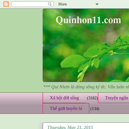
*** Qui Nhơn là dòng sông ký ức. Vẫn luôn 
Xã hội đời sống
Truyện ngắn 
(3182)
Thế giới huyền bí
(134)
Thursday, May 21, 2015