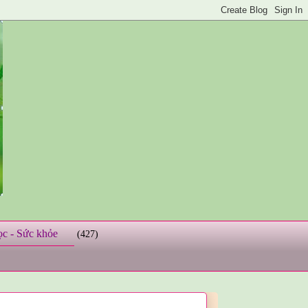
ọc - Sức khỏe
(427)