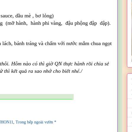
 sauce
, dầu mè , bơ lỏng)
ùng
(mỡ hành, hành phi vàng, đậu phộng đập dập).
 lách, bánh tráng và chấm với nước mắm chua ngọt
thôi. Hôm nào có thì giờ QN thực hành rồi chia sẻ
 thì kết quả ra sao nhớ cho biết nhé./
____________________________
NHON11
,
Trong bếp ngoài vườn *