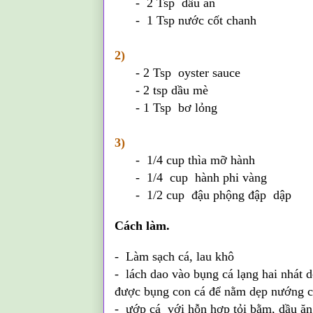
- 2 Tsp dầu ăn
- 1 Tsp nước cốt chanh
2)
- 2 Tsp oyster sauce
- 2 tsp dầu mè
- 1 Tsp bơ lỏng
3)
- 1/4 cup thìa mỡ hành
- 1/4 cup hành phi vàng
- 1/2 cup đậu phộng đập dập
Cách làm.
- Làm sạch cá, lau khô
- lách dao vào bụng cá lạng hai nhát d
được bụng con cá để nằm dẹp nướng c
- ướp cá với hỗn hợp tỏi bằm, dầu ăn,