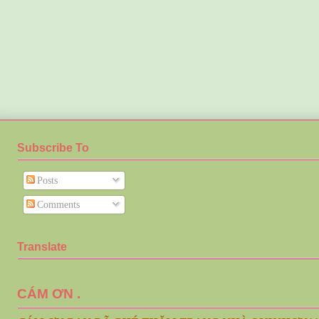
Subscribe To
Posts
Comments
Translate
CÁM ƠN .