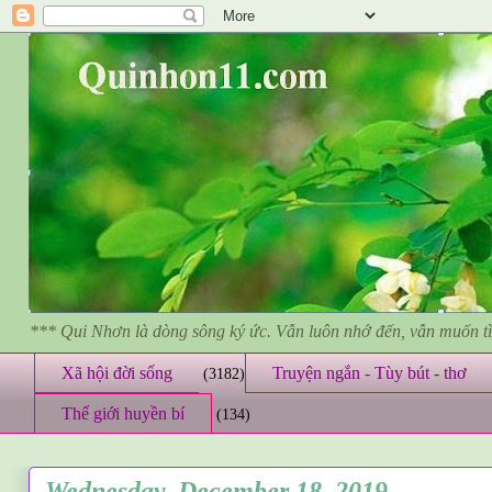
*** Qui Nhơn là dòng sông ký ức. Vẫn luôn nhớ đến, vẫn muốn 
Xã hội đời sống
Truyện ngắn - Tùy bút - thơ
(3182)
Thế giới huyền bí
(134)
Wednesday, December 18, 2019