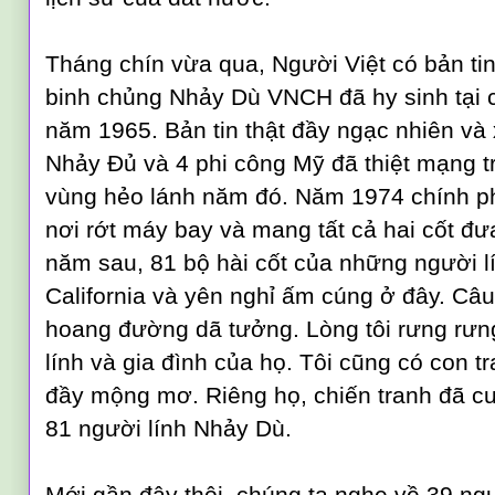
Tháng chín vừa qua, Người Việt có bản tin
binh chủng Nhảy Dù VNCH đã hy sinh tại 
năm 1965. Bản tin thật đầy ngạc nhiên và 
Nhảy Đủ và 4 phi công Mỹ đã thiệt mạng t
vùng hẻo lánh năm đó. Năm 1974 chính p
nơi rớt máy bay và mang tất cả hai cốt đ
năm sau, 81 bộ hài cốt của những người 
California và yên nghỉ ấm cúng ở đây. C
hoang đường dã tưởng. Lòng tôi rưng rư
lính và gia đình của họ. Tôi cũng có con tr
đầy mộng mơ. Riêng họ, chiến tranh đã c
81 người lính Nhảy Dù.
Mới gần đây thôi, chúng ta nghe về 39 ngư