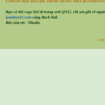
CÁM ƠN BẠN ĐÃ GHÉ THĂM TRANG NHÀ QUINHƠN
11
Bạn có thể copy bài từ trang web QN11, chỉ xin ghi rõ ngu
quinhon11.com
cùng Back link
Rất cám ơn - Thanks
Copy