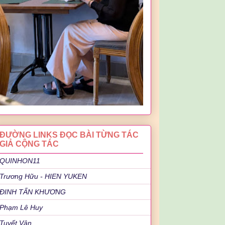
ĐƯỜNG LINKS ĐỌC BÀI TỪNG TÁC
GIẢ CỘNG TÁC
QUINHON11
Trương Hữu - HIEN YUKEN
ĐINH TẤN KHƯƠNG
Phạm Lê Huy
Tuyết Vân