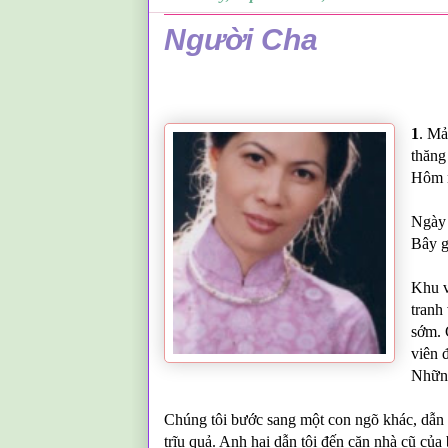
Người Cha
1
. Mả
thăng
Hôm n
Ngày 
Bây g
Khu v
tranh
sớm. 
viên 
Những
Chúng tôi bước sang một con ngõ khác, dẫn 
trĩu quả. Anh hai dẫn tôi đến căn nhà cũ của