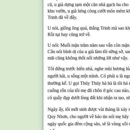
cũ, u già dựng tạm một căn nhà gạch ba cho
khu vườn, u già lưng còng cười món mém khô
Trinh đã về đây.
U nói, giống ông quá, thằng Trinh mà sao kh
Rồi tụi bay cũng trở về.
U nói: Muối mặn trăm năm sau vẫn còn mặn
Câu nói bình dị của u già làm tôi sững sờ, s
mãi cũng không thốt nổi những lời như vậy.
Tôi đứng trước hiên nhà, nghe mùi hương 
người hái, u sống một mình. Có phải u là ngư
thường kể. U gọi Thúy Thúy hà hà là tôi há 
cuống rốn của tôi mẹ đã chôn ở góc cau nào
có quẫy đạp dưới lòng đất khi nhận ra tao, n
Ngày ấy, tôi mới sinh được vài tháng là xảy
Quy Nhơn, cho người về báo tin nói mẹ hãy 
ngày quốc gia đêm cộng sản, sẽ là vùng xôi đậ