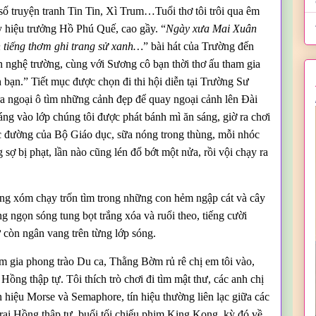
số truyện tranh Tin Tin, Xì Trum…Tuổi thơ tôi trôi qua êm
 hiệu trưởng Hồ Phú Quế, cao gầy. “
Ngày xưa Mai Xuân
 tiếng thơm ghi trang sử xanh…
” bài hát của Trường đến
n nghệ trường, cùng với Sương cô bạn thời thơ ấu tham gia
 bạn.” Tiết mục được chọn đi thi hội diễn tại Trường Sư
a ngoại ô tìm những cảnh đẹp để quay ngoại cảnh lên Đài
áng vào lớp chúng tôi được phát bánh mì ăn sáng, giờ ra chơi
c đường của Bộ Giáo dục, sữa nóng trong thùng, mỗi nhóc
 sợ bị phạt, lần nào cũng lén đổ bớt một nửa, rồi vội chạy ra
àng xóm chạy trốn tìm trong những con hẻm ngập cát và cây
g ngọn sóng tung bọt trắng xóa và ruổi theo, tiếng cười
ư còn ngân vang trên từng lớp sóng.
m gia phong trào Du ca, Thằng Bờm rủ rê chị em tôi vào,
Hồng thập tự. Tôi thích trò chơi đi tìm mật thư, các anh chị
ín hiệu Morse và Semaphore, tín hiệu thường liên lạc giữa các
trại Hồng thập tự, buổi tối chiếu phim King Kong, kỳ đó về