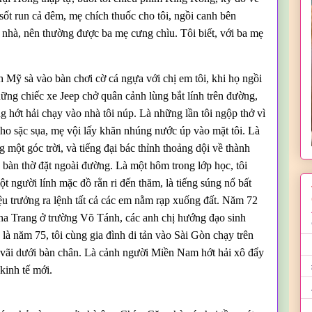
 sốt run cả đêm, mẹ chích thuốc cho tôi, ngồi canh bên
 nhà, nên thường được ba mẹ cưng chìu. Tôi biết, với ba mẹ
nh Mỹ sà vào bàn chơi cờ cá ngựa với chị em tôi, khi họ ngồi
hững chiếc xe Jeep chở quân cảnh lùng bắt lính trên đường,
 hớt hải chạy vào nhà tôi núp. Là những lần tôi ngộp thở vì
 ho sặc sụa, mẹ vội lấy khăn nhúng nước úp vào mặt tôi. Là
một góc trời, và tiếng đại bác thỉnh thoảng dội về thành
 bàn thờ đặt ngoài đường. Là một hôm trong lớp học, tôi
t người lính mặc đồ rằn ri đến thăm, là tiếng súng nổ bất
iệu trưởng ra lệnh tất cả các em nằm rạp xuống đất. Năm 72
Nha Trang ở trường Võ Tánh, các anh chị hướng đạo sinh
 là năm 75, tôi cùng gia đình di tản vào Sài Gòn chạy trên
g vãi dưới bàn chân. Là cảnh người Miền Nam hớt hải xô đẩy
 kinh tế mới.