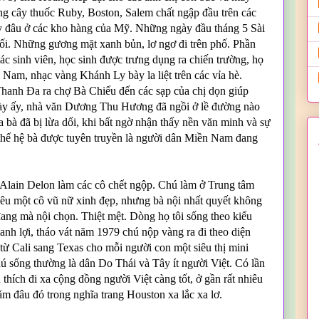
ững cây thuốc Ruby, Boston, Salem chất ngập đầu trên các
ấy đâu ở các kho hàng của Mỹ. Những ngày đầu tháng 5 Sài
cối. Những gương mặt xanh bủn, lơ ngơ đi trên phố. Phần
ác sinh viên, học sinh được trưng dụng ra chiến trường, họ
Nam, nhạc vàng Khánh Ly bày la liệt trên các vỉa hè.
Thanh Đa ra chợ Bà Chiểu đến các sạp của chị dọn giúp
gày ấy, nhà văn Dương Thu Hương đã ngồi ở lề đường nào
 bà đã bị lừa dối, khi bất ngờ nhận thấy nền văn minh và sự
thế hệ bà được tuyên truyền là người dân Miền Nam đang
u Alain Delon làm các cô chết ngộp. Chú làm ở Trung tâm
êu một cô vũ nữ xinh đẹp, nhưng bà nội nhất quyết không
ang mà nội chọn. Thiệt mệt. Dòng họ tôi sống theo kiểu
h lợi, tháo vát năm 1979 chú nộp vàng ra đi theo diện
 Cali sang Texas cho mỗi người con một siêu thị mini
ú sống thường là dân Do Thái và Tây ít người Việt. Có lần
thích đi xa cộng đồng người Việt càng tốt, ở gần rất nhiêu
ằm đâu đó trong nghĩa trang Houston xa lắc xa lơ.