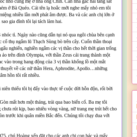
c nhỏ cùng mẹ ở nhà ông Chín. Căn nhà gác hai tầng sát
hẻm ở Bà Quéo. Cái tên lạ hoắc mới nghe mấy nhỏ em tôi
 miệng nhiều lần mới phát âm được. Ba và các anh chị lớn ở
o gia đình tôi lại tách làm hai.
 4 nhóc tì. Ngày nào cũng dẫn tụi nó qua ngôi chùa bên cạnh
c cổ thụ ngắm lũ Thạch Sùng bò trên cây. Cuốn thần thoại
 ngấu nghiến, nghiền ngẫm các vị thần cho hết thời gian trống
o trên đỉnh Olympia, với thần Zeus cải trang thành một
ạc vào trong hang động của 3 vị thần khổng lồ một mắt
 thuyết về các nữ thần Hera, Aphrodite, Apollo…những
m hồn tôi rất nhiều.
iên thiếu tôi bị đẩy vào thực tế cuộc đời hỗn độn, rối bời
Gòn mất hơn một tháng, trải qua bao biến cố. Ba mẹ tôi
g chưa rút kịp, bao nhiêu vòng vàng, nữ trang mẹ trút hết cho
Gòn trước khi quân miền Bắc đến. Chúng tôi chạy đua với
75, chú Hoàng xếp đặt cho các anh chị con bác và mấy