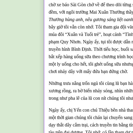
chờ xe báo Sài Gòn chở về để theo dõi từng 
đềm, với ngôi trường Mai Xuân Thưởng thầy
Thưởng hùng anh, nêu gương sáng liệt oanh
bây giờ tôi vẫn còn nhớ. Tôi tham gia đội vă
múa đôi “Xuân và Tuổi trẻ”, hoạt cảnh “Tình
phạm Quy Nhơn. Ngày ấy, tụi tôi được dẫn r
truyền hình Bình Định. Thời tiểu học, buổi s
bắt xếp hàng uống sữa theo chương trình họ
một ly uống cho hết, tôi ghét uống sữa nhưng
chơi nhảy dây với mấy đứa bạn đứng chờ.
Những trưa nắng trốn ngủ tôi cùng lũ bạn h
xương rồng, ra bờ biển nhảy sóng, nhìn nhữn
trong như pha lê của lũ con nít chúng tôi nh
Ngày ấy, chị Yến con chú Thiệu bên nhà tha
một thời gian chúng tôi chán lại chuyển sang 
dạy thắt dây cắm trại, cách truyền tin bằng t
tàu trên đại dương. Tôi nhớ, có lần tham dự 