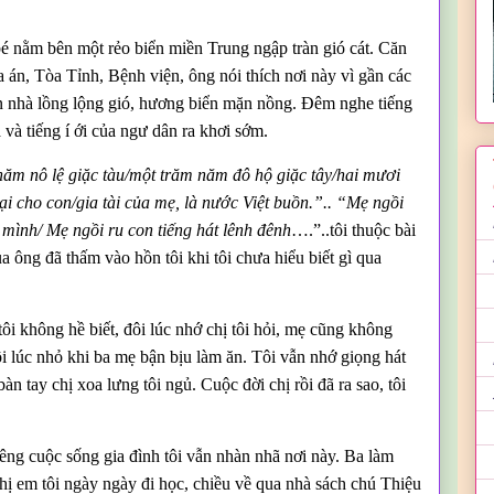
 nằm bên một rẻo biển miền Trung ngập tràn gió cát. Căn
n, Tòa Tỉnh, Bệnh viện, ông nói thích nơi này vì gần các
ăn nhà lồng lộng gió, hương biển mặn nồng. Đêm nghe tiếng
 và tiếng í ới của ngư dân ra khơi sớm.
ăm nô lệ giặc tàu/một trăm năm đô hộ giặc tây/hai mươi
ại cho con/gia tài của mẹ, là nước Việt buồn.”.. “Mẹ ngồi
ình/ Mẹ ngồi ru con tiếng hát lênh đênh
….”..tôi thuộc bài
a ông đã thấm vào hồn tôi khi tôi chưa hiểu biết gì qua
ôi không hề biết, đôi lúc nhớ chị tôi hỏi, mẹ cũng không
ôi lúc nhỏ khi ba mẹ bận bịu làm ăn. Tôi vẫn nhớ giọng hát
àn tay chị xoa lưng tôi ngủ. Cuộc đời chị rồi đã ra sao, tôi
iêng cuộc sống gia đình tôi vẫn nhàn nhã nơi này. Ba làm
hị em tôi ngày ngày đi học, chiều về qua nhà sách chú Thiệu