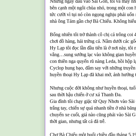
Những ngày đầu vào Sài Gòn, tôi và mấy nhó
bên cạnh một ngôi chùa nhỏ, trong một con 
tức cười vì tụi nó còn ngọng nghịu phải uốn
nhà ông Tám gần chợ Bà Chiểu. Không hiểu sa
Bổng nhiên tôi trở thành cô chị cả trông coi
chơi đồ hàng, hái trứng cá. Nằm dưới các gố
Hy Lạp tôi đọc lần đầu tiên là ở nơi này, tôi
vắng…sung sướng lạc vào không gian huyền ả
con thiên nga quyến rũ nàng Leda, hồi hộp l
Cyclop hung bạo, đắm say với những truyền
huyền thoại Hy Lạp đã khai mở, ảnh hưởng tâ
Nhưng cuộc đời không như huyền thoại, tuổi n
sau thời hậu chiến ở cư xá Thanh Đa.
Gia đình tôi chạy giặc từ Quy Nhơn vào Sài 
trắng tay, chiến sự quá nhanh tiền ở nhà băn
chuyến xe cuối, giá nào cũng phải vào Sài 
thời gian, nhưng tất cả đã trễ.
Chợ Bà Chiểu một buổi chiều đầu tháng 5.19