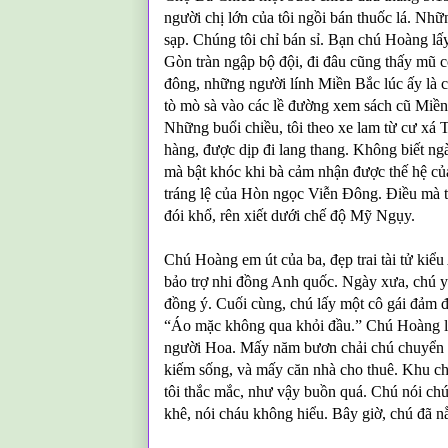
người chị lớn của tôi ngồi bán thuốc lá. Nh
sạp. Chúng tôi chỉ bán sỉ. Bạn chú Hoàng l
Gòn tràn ngập bộ đội, đi đâu cũng thấy mũ 
đông, những người lính Miền Bắc lúc ấy là c
tò mò sà vào các lề đường xem sách cũ Miền 
Những buổi chiều, tôi theo xe lam từ cư xá 
hàng, được dịp đi lang thang. Không biết n
mà bật khóc khi bà cảm nhận được thế hệ của
tráng lệ của Hòn ngọc Viễn Đông. Điều mà 
đói khổ, rên xiết dưới chế độ Mỹ Ngụy.
Chú Hoàng em út của ba, đẹp trai tài tử kiể
bảo trợ nhi đồng Anh quốc. Ngày xưa, chú y
đồng ý. Cuối cùng, chú lấy một cô gái đảm đ
“Áo mặc không qua khỏi đầu.” Chú Hoàng lan
người Hoa. Mấy năm bươn chải chú chuyển từ
kiếm sống, và mấy căn nhà cho thuê. Khu ch
tôi thắc mắc, như vậy buồn quá. Chú nói chú 
khê, nói cháu không hiểu. Bây giờ, chú đã n