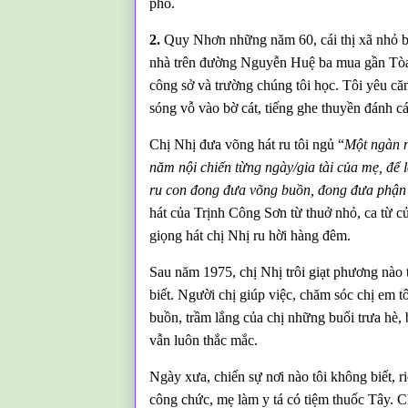
phố.
2.
Quy Nhơn những năm 60, cái thị xã nhỏ bé
nhà trên đường Nguyễn Huệ ba mua gần Tòa á
công sở và trường chúng tôi học. Tôi yêu c
sóng vỗ vào bờ cát, tiếng ghe thuyền đánh cá
Chị Nhị đưa võng hát ru tôi ngủ “
Một ngàn n
năm nội chiến từng ngày/gia tài của mẹ, để l
ru con đong đưa võng buồn, đong đưa phận m
hát của Trịnh Công Sơn từ thuở nhỏ, ca từ củ
giọng hát chị Nhị ru hời hàng đêm.
Sau năm 1975, chị Nhị trôi giạt phương nào t
biết. Người chị giúp việc, chăm sóc chị em t
buồn, trầm lắng của chị những buổi trưa hè, b
vẫn luôn thắc mắc.
Ngày xưa, chiến sự nơi nào tôi không biết, r
công chức, mẹ làm y tá có tiệm thuốc Tây. C