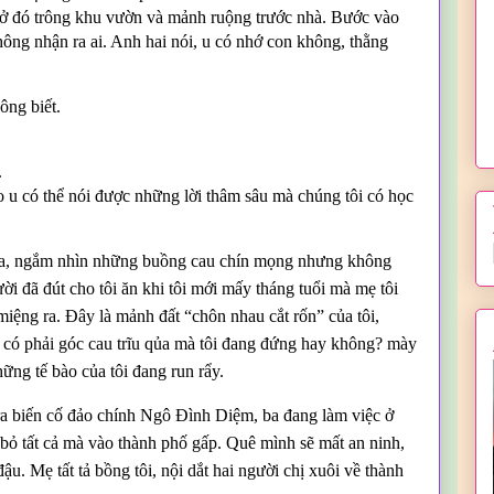
 ở đó trông khu vườn và mảnh ruộng trước nhà. Bước vào
ng nhận ra ai. Anh hai nói, u có nhớ con không, thằng
ông biết.
.
ao u có thể nói được những lời thâm sâu mà chúng tôi có học
lúa, ngắm nhìn những buồng cau chín mọng nhưng không
ời đã đút cho tôi ăn khi tôi mới mấy tháng tuổi mà mẹ tôi
miệng ra. Đây là mảnh đất “chôn nhau cắt rốn” của tôi,
, có phải góc cau trĩu qủa mà tôi đang đứng hay không? mày
hững tế bào của tôi đang run rẩy.
 ra biến cố đảo chính Ngô Đình Diệm, ba đang làm việc ở
bỏ tất cả mà vào thành phố gấp. Quê mình sẽ mất an ninh,
u. Mẹ tất tả bồng tôi, nội dắt hai người chị xuôi về thành