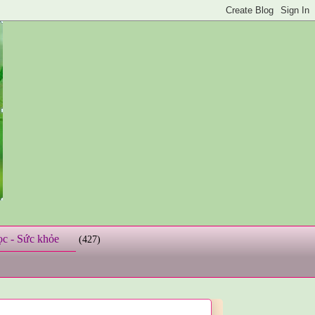
ọc - Sức khỏe
(427)