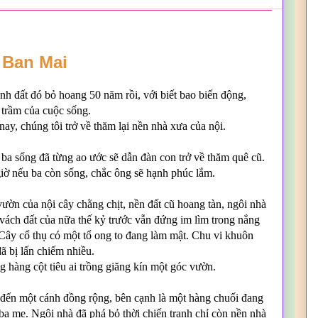
Ban Mai
nh đất đó bỏ hoang 50 năm rồi, với biết bao biến động,
 trầm của cuộc sống.
ay, chúng tôi trở về thăm lại nền nhà xưa của nội.
ba sống đã từng ao ước sẽ dẫn đàn con trở về thăm quê cũ.
iờ nếu ba còn sống, chắc ông sẽ hạnh phúc lắm.
ườn của nội cây chằng chịt, nền đất cũ hoang tàn, ngôi nhà
 vách đất của nữa thế kỷ trước vẫn đứng im lìm trong nắng
Cây cổ thụ có một tổ ong to đang làm mật. Chu vi khuôn
đã bị lấn chiếm nhiều.
 hàng cột tiêu ai trồng giăng kín một góc vườn.
đến một cánh đồng rộng, bên cạnh là một hàng chuối đang
 ba mẹ. Ngôi nhà đã phá bỏ thời chiến tranh chỉ còn nền nhà