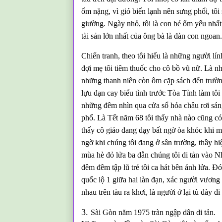
ốm nặng, vì gió biển lạnh nên sưng phổi, tôi
giường. Ngày nhỏ, tôi là con bé ốm yếu nhất
tài sản lớn nhất của ông bà là đàn con ngoan.
Chiến tranh, theo tôi hiểu là những người lí
đợi mẹ tôi tiêm thuốc cho cô bồ vũ nữ. Là n
những thanh niên còn ôm cặp sách đến trường
lựu đạn cay biểu tình trước Tòa Tỉnh làm tôi
những đêm nhìn qua cửa sổ hỏa châu rơi sáng 
phố. Là Tết năm 68 tôi thấy nhà nào cũng có
thấy cô giáo đang dạy bất ngờ òa khóc khi mộ
ngờ khi chúng tôi đang ở sân trường, thầy h
mùa hè đỏ lửa ba dẫn chúng tôi di tản vào 
đêm đêm tập lũ trẻ tôi ca hát bên ánh lửa. Đó
quốc lộ 1 giữa hai làn đạn, xác người vươn
nhau trên tàu ra khơi, là người ở lại tù đày đi
3.
Sài Gòn năm 1975 tràn ngập dân di tản.