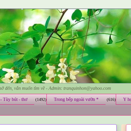
nhớ đến, vẫn muốn tìm về - Admin: tranquinhon@yahoo.com
- Tùy bút - thơ
Trong bếp ngoài vườn *
Y h
(1492)
(616)