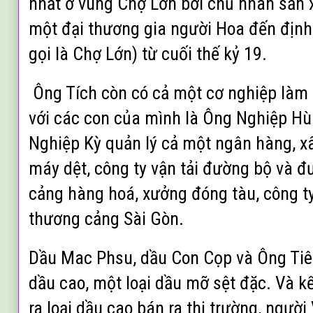
nhất ở vùng Chợ Lớn bởi chủ nhân sản 
một đại thương gia người Hoa đến định
gọi là Chợ Lớn) từ cuối thế kỷ 19.
Ông Tích còn có cả một cơ nghiệp làm 
với các con của mình là Ông Nghiệp Hù
Nghiệp Kỳ quản lý cả một ngân hàng, xâ
máy dệt, công ty vận tải đường bộ và đ
cảng hàng hoá, xưởng đóng tàu, công t
thương cảng Sài Gòn.
Dầu Mac Phsu, dầu Con Cọp và Ông Tiê
dầu cao, một loại dầu mỡ sệt đặc. Và k
ra loại dầu cao bán ra thị trường, người