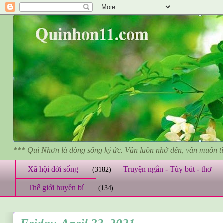
*** Qui Nhơn là dòng sông ký ức. Vẫn luôn nhớ đến, vẫn muốn 
Xã hội đời sống
Truyện ngắn - Tùy bút - thơ
(3182)
Thế giới huyền bí
(134)
Friday, April 23, 2021