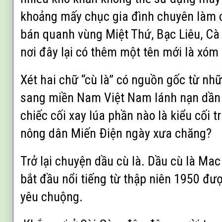
khoảng mấy chục gia đình chuyên làm c
bán quanh vùng Miệt Thứ, Bạc Liêu, C
nơi đây lại có thêm một tên mới là xóm 
Xét hai chữ “cù là” có nguồn gốc từ nh
sang miền Nam Việt Nam lánh nạn dần 
chiếc cối xay lúa phần nào là kiểu cối 
nông dân Miến Ðiện ngày xưa chăng?
Trở lại chuyện dầu cù là. Dầu cù là M
bắt đầu nổi tiếng từ thập niên 1950 đư
yêu chuộng.