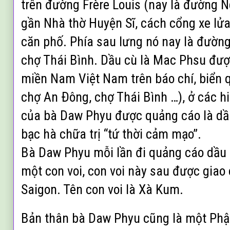
trên đường Frère Louis (nay là đường N
gần Nhà thờ Huyện Sĩ, cách cổng xe lửa
căn phố. Phía sau lưng nó nay là đườn
chợ Thái Bình. Dầu cù là Mac Phsu đượ
miền Nam Việt Nam trên báo chí, biển 
chợ An Ðông, chợ Thái Bình …), ở các h
của bà Daw Phyu được quảng cáo là dầu
bạc hà chữa trị “tứ thời cảm mạo”.
Bà Daw Phyu mỗi lần đi quảng cáo dầu cù
một con voi, con voi này sau được giao
Saigon. Tên con voi là Xà Kum.
Bản thân bà Daw Phyu cũng là một Phật