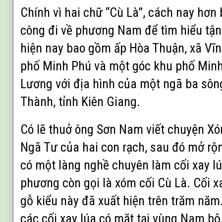
Chính vì hai chữ “Cù Là”, cách nay hơn 
công đi về phương Nam để tìm hiểu tận
hiện nay bao gồm ấp Hòa Thuận, xã Vĩn
phố Minh Phú và một góc khu phố Minh 
Lương với địa hình của một ngã ba sô
Thành, tỉnh Kiên Giang.
Có lẽ thuở ông Sơn Nam viết chuyện Xó
Ngã Tư của hai con rạch, sau đó mở rộ
có một làng nghề chuyên làm cối xay lú
phương còn gọi là xóm cối Cù Là. Cối x
gỗ kiểu này đã xuất hiện trên trăm năm.
các cối xay lúa có mặt tại vùng Nam bộ