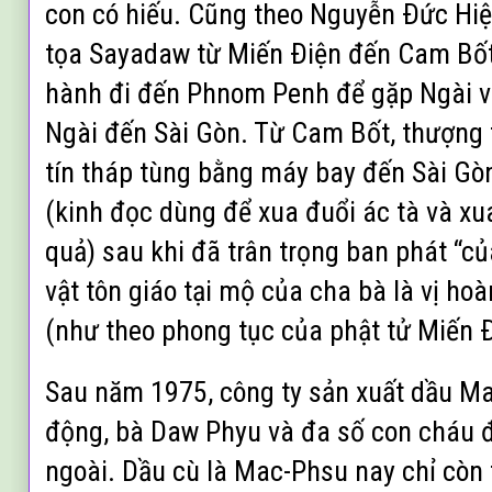
con có hiếu. Cũng theo Nguyễn Ðức Hiệ
tọa Sayadaw từ Miến Ðiện đến Cam Bốt
hành đi đến Phnom Penh để gặp Ngài và
Ngài đến Sài Gòn. Từ Cam Bốt, thượng
tín tháp tùng bằng máy bay đến Sài Gòn
(kinh đọc dùng để xua đuổi ác tà và xu
quả) sau khi đã trân trọng ban phát “c
vật tôn giáo tại mộ của cha bà là vị h
(như theo phong tục của phật tử Miến Ð
Sau năm 1975, công ty sản xuất dầu M
động, bà Daw Phyu và đa số con cháu đ
ngoài. Dầu cù là Mac-Phsu nay chỉ còn