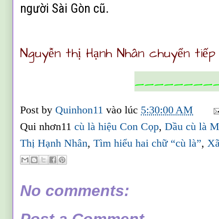
người Sài Gòn cũ.
Nguyễn thị Hạnh Nhân chuy
ển ti
ếp
________
Post by
Quinhon11
vào lúc
5:30:00 AM
Qui nhơn11
cù là hiệu Con Cọp
,
Dầu cù là 
Thị Hạnh Nhân
,
Tìm hiểu hai chữ “cù là”
,
Xã
No comments: