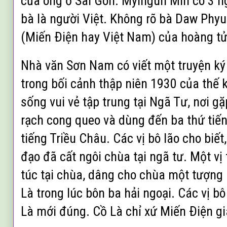
của ông ở Sài Gòn. Myingun Min có 3 ng
bà là người Việt. Không rõ bà Daw Phyu
(Miến Ðiện hay Việt Nam) của hoàng tử
Nhà văn Sơn Nam có viết một truyện ký
trong bối cảnh thập niên 1930 của thế 
sống vui vẻ tập trung tại Ngã Tư, nơi g
rạch cong queo và dùng đến ba thứ tiếng
tiếng Triều Châu. Các vị bô lão cho biết
đạo đã cất ngôi chùa tại ngã tư. Một v
túc tại chùa, dâng cho chùa một tượng 
Là trong lúc bôn ba hải ngoại. Các vị bô 
Là mới đúng. Cồ Là chỉ xứ Miến Ðiện g