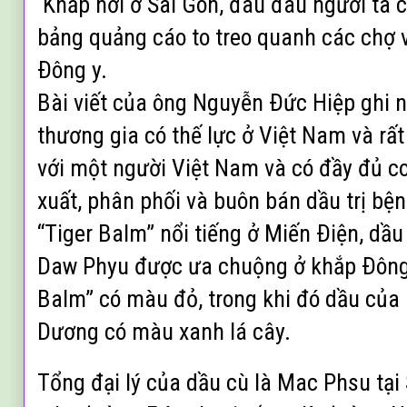
Khắp nơi ở Sài Gòn, đâu đâu người ta c
bảng quảng cáo to treo quanh các chợ v
Ðông y.
Bài viết của ông Nguyễn Ðức Hiệp ghi 
thương gia có thế lực ở Việt Nam và rất
với một người Việt Nam và có đầy đủ c
xuất, phân phối và buôn bán dầu trị bệ
“Tiger Balm” nổi tiếng ở Miến Ðiện, dầ
Daw Phyu được ưa chuộng ở khắp Ðông
Balm” có màu đỏ, trong khi đó dầu củ
Dương có màu xanh lá cây.
Tổng đại lý của dầu cù là Mac Phsu tại