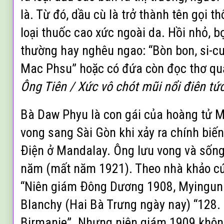
là. Từ đó, dầu cù là trở thành tên gọi 
loại thuốc cao xức ngoài da. Hồi nhỏ, b
thường hay nghêu ngao: “Bòn bon, si-cu-
Mac Phsu” hoặc có đứa còn đọc thơ qu
Ông Tiên / Xức vô chót mũi nổi điên tức
Bà Daw Phyu là con gái của hoàng tử 
vong sang Sài Gòn khi xảy ra chính biến
Ðiện ở Mandalay. Ông lưu vong và sống
năm (mất năm 1921). Theo nhà khảo c
“Niên giám Ðông Dương 1908, Myingun 
Blanchy (Hai Bà Trưng ngày nay) “128.
Birmanie”. Nhưng niên giám 1909 không