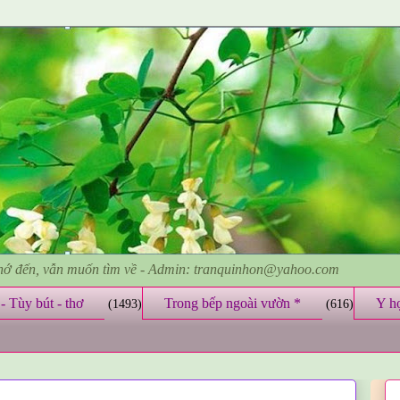
nhớ đến, vẫn muốn tìm về - Admin: tranquinhon@yahoo.com
- Tùy bút - thơ
Trong bếp ngoài vườn *
Y h
(1493)
(616)