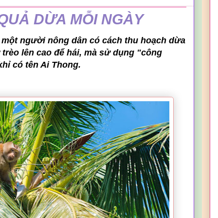
0 QUẢ DỪA MỖI NGÀY
, một người nông dân có cách thu hoạch dừa
 trèo lên cao để hái, mà sử dụng "công
khỉ có tên Ai Thong.