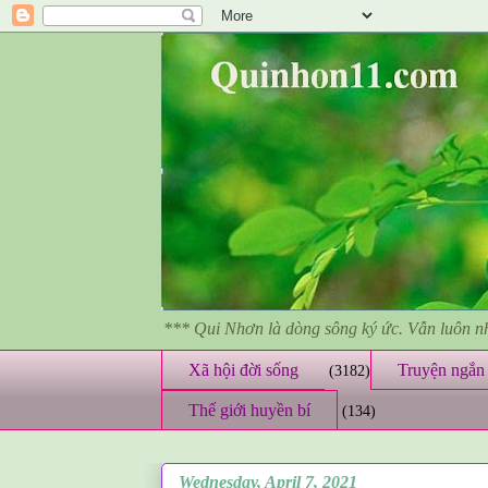
*** Qui Nhơn là dòng sông ký ức. Vẫn luôn 
Xã hội đời sống
Truyện ngắn 
(3182)
Thế giới huyền bí
(134)
Wednesday, April 7, 2021