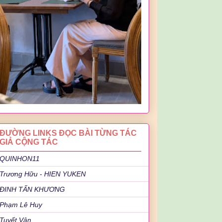
ĐƯỜNG LINKS ĐỌC BÀI TỪNG TÁC
GIẢ CỘNG TÁC
QUINHON11
Trương Hữu - HIEN YUKEN
ĐINH TẤN KHƯƠNG
Phạm Lê Huy
Tuyết Vân