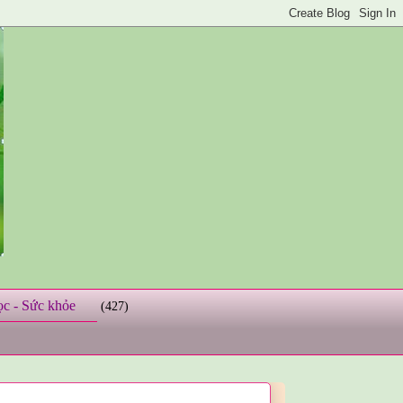
ọc - Sức khỏe
(427)